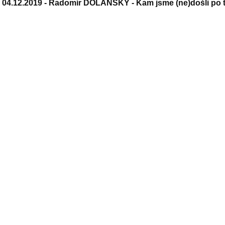
04.12.2019 -
Radomír DOLANSKÝ - Kam jsme (ne)došli po tř