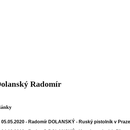
Daniil
 morálky je
ou rozvoje
Knihovna
Hudba
Fotogalerie
Videogalerie
Témata
Dop
olanský Radomír
lánky
05.05.2020 -
Radomír DOLANSKÝ - Ruský pistolník v Praz