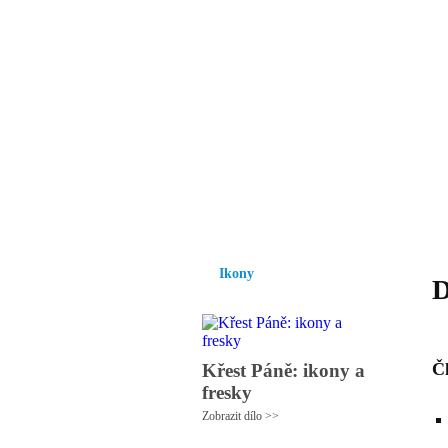
Vzrůst mravnosti a
nezbytnou podmínk
společnosti.
Úvod
Ikony
Hesychasmus
Umění
Ikony
D
Č
Křest Páně: ikony a
fresky
Zobrazit dílo >>