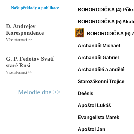
Naše překlady a publikace
BOHORODIČKA (4) Příkr
BOHORODIČKA (5) Akafi
D. Andrejev
Korespondence
BOHORODIČKA (6) Ze
Více informací >>
Archanděl Michael
Archanděl Gabriel
G. P. Fedotov Svatí
staré Rusi
Archandělé a andělé
Více informací >>
Starozákonní Trojice
Melodie dne >>
Deésis
Apoštol Lukáš
Evangelista Marek
Apoštol Jan