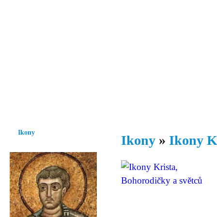
Vzrůst mravnosti a morálky je
nezbytnou podmínkou rozvoje
společnosti.
Úvod
Ikony
Hesychasmus
Umění
Knihovna
Hudba
Fot
Ikony
Ikony
»
Ikony K