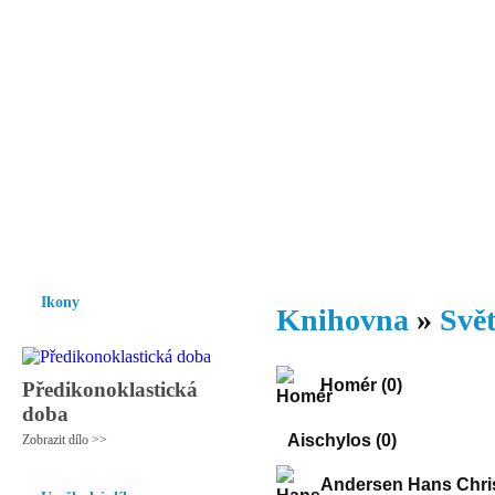
Vzrůst mravnosti a morálky je
nezbytnou podmínkou rozvoje
společnosti.
Úvod
Ikony
Hesychasmus
Umění
Knihovna
Hudba
Fot
Ikony
Knihovna
»
Svět
Homér
(0)
Předikonoklastická
doba
Aischylos
(0)
Zobrazit dílo >>
Andersen Hans Chri