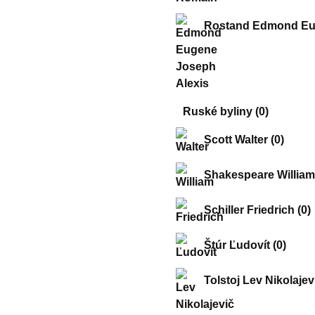
Rostand Edmond Eu
Ruské byliny
(0)
Scott Walter
(0)
Shakespeare William
Schiller Friedrich
(0)
Štúr Ľudovít
(0)
Tolstoj Lev Nikolaje