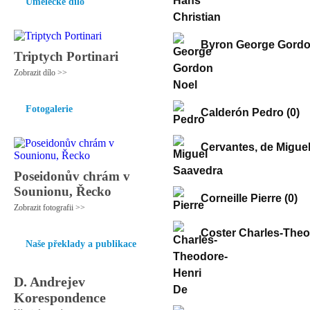
Umělecké dílo
Byron George Gordo
Triptych Portinari
Zobrazit dílo >>
Fotogalerie
Calderón Pedro
(0)
Cervantes, de Migue
Poseidonův chrám v
Sounionu, Řecko
Corneille Pierre
(0)
Zobrazit fotografii >>
Coster Charles-Theo
Naše překlady a publikace
D. Andrejev
Korespondence