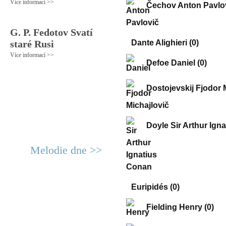
Více informací >>
Čechov Anton Pavlo
G. P. Fedotov Svatí
staré Rusi
Dante Alighieri
(0)
Více informací >>
Defoe Daniel
(0)
Dostojevskij Fjodor 
Doyle Sir Arthur Ign
Melodie dne >>
Euripidés
(0)
Fielding Henry
(0)