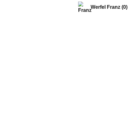
Werfel Franz
(0)
© 2011 Rodon.CZ
Hlavní stránka
|
Knihovna
|
Uměn
Všechna práva vyhrazena
Podmínky užití
|
Mapa stránek
|
Kont