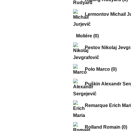
Lermontov Michail J
Moliére
(0)
Pestov Nikolaj Jevgr
Polo Marco
(0)
Puškin Alexandr Ser
Remarque Erich Mar
Rolland Romain
(0)