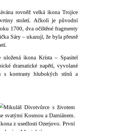
vána rovněž velká ikona Trojice
tiny století. Ačkoli je původní
roku 1700, dva očištěné fragmenty
čka Sáry – ukazují, že byla přesně
tí.
e uložená ikona Krista – Spasitel
ické dramatické napětí, vyvolané
u s kontrasty hlubokých stínů a