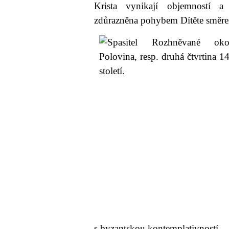
Krista vynikají objemností a
zdůrazněna pohybem Dítěte směr
s byzantskou kontemplativností.