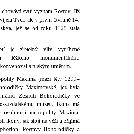
 uchovává svůj význam Rostov. Již
víjela Tver, ale v první čtvrtině 14.
oskva, jež se od roku 1325 stala
tí je zřetelný vliv vytříbené
„těžkého“ monumentálního
nž konvenoval s ruským uměním.
ropolity Maxima (mezi léty 1299‒
horodičky Maximovské, jež byla
hrámu Zesnutí Bohorodičky ve
ko-suzdalskému muzeu. Ikona má
 s osobností metropolity Maxima.
ti ikony, jak stojí na věži a přijímá
ophorion. Postavy Bohorodičky a