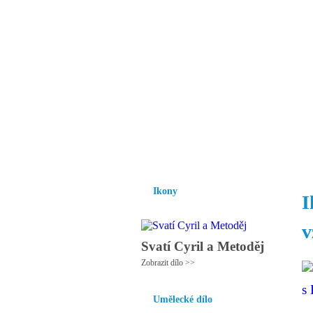
Vzrůst mravnosti a
nezbytnou podmínk
společnosti.
Úvod
Ikony
Hesychasmus
Umění
Ikony
I
v
Svatí Cyril a Metoděj
Zobrazit dílo >>
Umělecké dílo