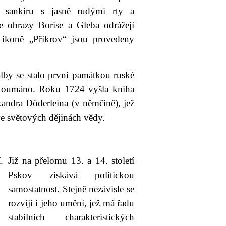
 sankiru s jasně rudými rty a
že obrazy Borise a Gleba odrážejí
ikoně „Příkrov“ jsou provedeny
by se stalo první památkou ruské
zkoumáno. Roku 1724 vyšla kniha
andra Döderleina (v němčině), jež
 ve světových dějinách vědy.
Již na přelomu 13. a 14. století
Pskov získává politickou
samostatnost. Stejně nezávisle se
rozvíjí i jeho umění, jež má řadu
stabilních charakteristických