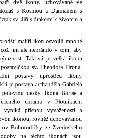
patří dvě ikony, uchovávané ve
Mikuláš s Kosmou a Damiánem s
zrak sv. Jiří s drakem“ s životem a
orodští malíři ikon osvojili mnohé
 což jim ale nebránilo v tom, aby
ýraznost. Taková je velká ikona
 postavičkou sv. Theodora Tirona,
adní postavy uprostřed ikony
á je postava archanděla Gabriela
 polovinu desky. Ikona Borise a
ěceného chrámu v Plotnikách,
vyniká přísnou vyvážeností a
ámovou ikonou, rovněž uchovávanou
rov Bohorodičky ze Zverinského
Podoby na těchto ikonách jsou