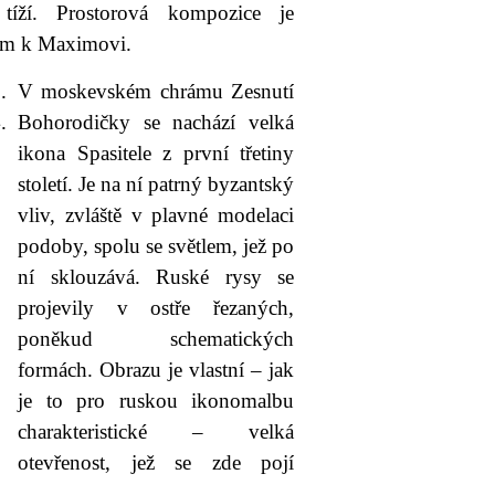
 tíží. Prostorová kompozice je
em k Maximovi.
V moskevském chrámu Zesnutí
Bohorodičky se nachází velká
ikona Spasitele z první třetiny
století. Je na ní patrný byzantský
vliv, zvláště v plavné modelaci
podoby, spolu se světlem, jež po
ní sklouzává. Ruské rysy se
projevily v ostře řezaných,
poněkud schematických
formách. Obrazu je vlastní – jak
je to pro ruskou ikonomalbu
charakteristické – velká
otevřenost, jež se zde pojí