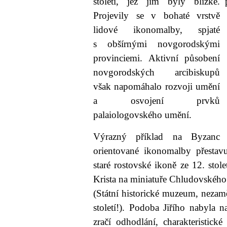
století, jež jim byly blízké.
Projevily se v bohaté vrstvě
lidové ikonomalby, spjaté
s obšírnými novgorodskými
provinciemi. Aktivní působení
novgorodských arcibiskupů
však napomáhalo rozvoji umění
a osvojení prvků
palaiologovského umění.
Výrazný příklad na Byzanc
orientované ikonomalby přestav
staré rostovské ikoně ze 12. stole
Krista na miniatuře Chludovského ž
(Státní historické muzeum, nezam
století!). Podoba Jiřího nabyla na
zračí odhodlání, charakteristic