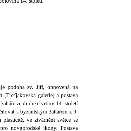
uje podoba sv. Jiří, obnovená na
tí (Treťjakovská galerie) a postava
altáře ze druhé čtvrtiny 14. století
ěňovat s byzantským žaltářem z 9.
 plasticitě, ve ztvárnění světce se
ké pro novgorodské ikony. Postava