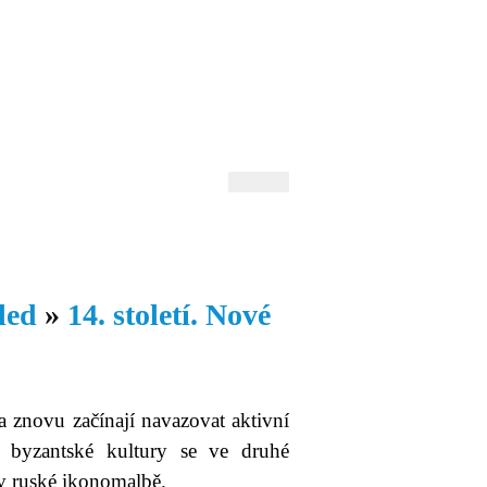
 Andrejev
Fond Daniila Andrejeva
oručujeme
Naše knihovna
led
»
14. století. Nové
a znovu začínají navazovat aktivní
 byzantské kultury se ve druhé
 v ruské ikonomalbě.