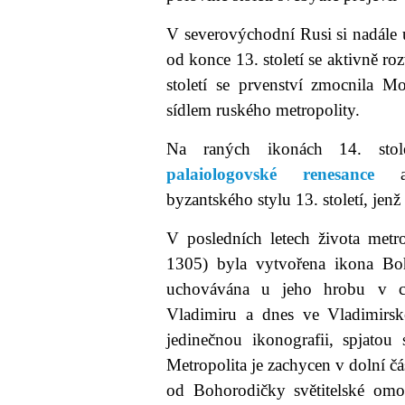
V severovýchodní Rusi si nadále
od konce 13. století se aktivně roz
století se prvenství zmocnila M
sídlem ruského metropolity.
Na raných ikonách 14. stole
palaiologovské renesance
a 
byzantského stylu 13. století, je
V posledních letech života met
1305) byla vytvořena ikona Bo
uchovávána u jeho hrobu v c
Vladimiru a dnes ve Vladimirs
jedinečnou ikonografii, spjatou
Metropolita je zachycen v dolní čás
od Bohorodičky světitelské om