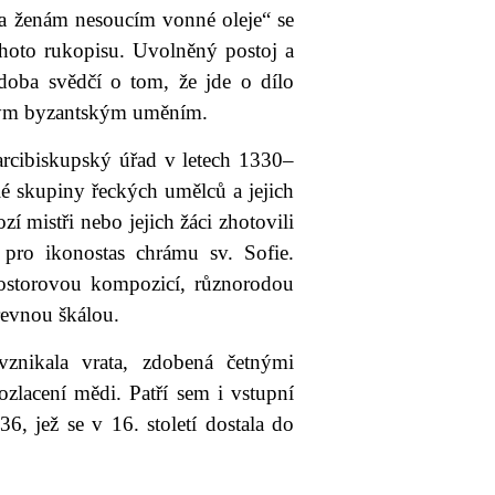
sta ženám nesoucím vonné oleje“ se
tohoto rukopisu. Uvolněný postoj a
doba svědčí o tom, že jde o dílo
ým byzantským uměním.
 arcibiskupský úřad v letech 1330‒
lé skupiny řeckých umělců a jejich
ozí mistři nebo jejich žáci zhotovili
pro ikonostas chrámu sv. Sofie.
prostorovou kompozicí, různorodou
revnou škálou.
 vznikala vrata, zdobená četnými
zlacení mědi. Patří sem i vstupní
6, jež se v 16. století dostala do