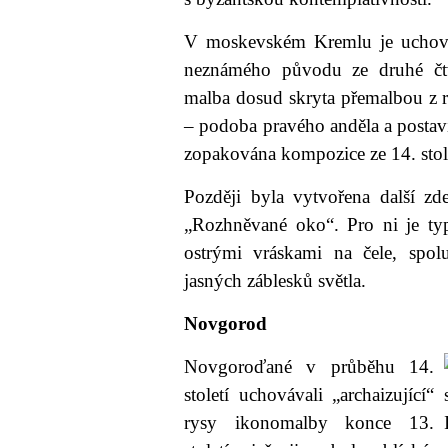
V moskevském Kremlu je uchová
neznámého původu ze druhé čtvr
malba dosud skryta přemalbou z 
– podoba pravého anděla a postavi
zopakována kompozice ze 14. stole
Později byla vytvořena další zd
„Rozhněvané oko“. Pro ni je typ
ostrými vráskami na čele, spol
jasných záblesků světla.
Novgorod
Novgoroďané v průběhu 14.
století uchovávali „archaizující“
rysy ikonomalby konce 13.