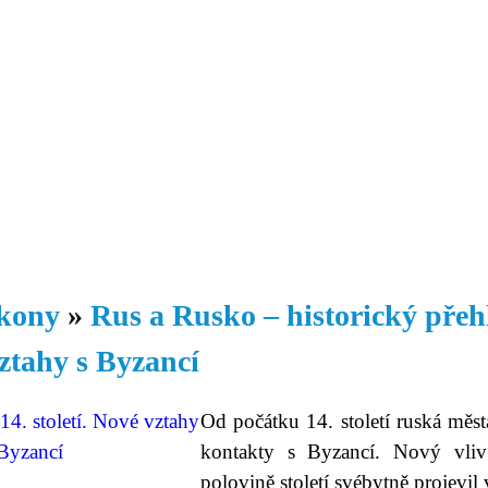
Daniil
 morálky je
ou rozvoje
Knihovna
Hudba
Fotogalerie
Videogalerie
Témata
Dop
kony
»
Rus a Rusko – historický přeh
ztahy s Byzancí
Od počátku 14. století ruská měst
kontakty s Byzancí. Nový vliv
polovině století svébytně projevil