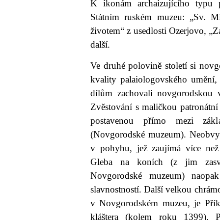
K ikonám archaizujícího typu 
Státním ruském muzeu: „Sv. 
životem“ z usedlosti Ozerjovo, „Zá
další.
Ve druhé polovině století si novg
kvality palaiologovského umění,
dílům zachovali novgorodskou v
Zvěstování s maličkou patronátní
postavenou přímo mezi zákl
(Novgorodské muzeum). Neobvykl
v pohybu, jež zaujímá více než
Gleba na koních (z jim zasv
Novgorodské muzeum) naopak 
slavnostností. Další velkou chr
v Novgorodském muzeu, je Přík
kláštera (kolem roku 1399). 