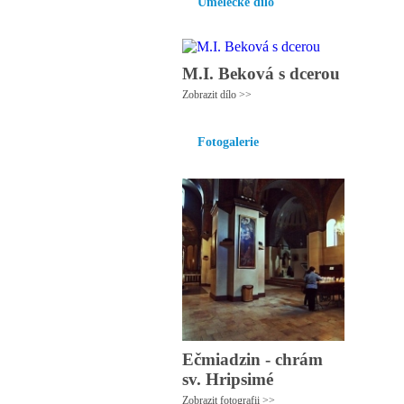
Umělecké dílo
M.I. Beková s dcerou
Zobrazit dílo >>
Fotogalerie
Ečmiadzin - chrám
sv. Hripsimé
Zobrazit fotografii >>