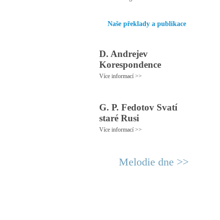
Naše překlady a publikace
D. Andrejev
Korespondence
Více informací >>
G. P. Fedotov Svatí
staré Rusi
Více informací >>
Melodie dne >>
© 2011 Rodon.CZ
Hl
Všechna práva vyhrazena
Pod