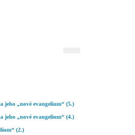
 Andrejev
Fond Daniila Andrejeva
oručujeme
Naše knihovna
 jeho „nové evangelium“ (5.)
 jeho „nové evangelium“ (4.)
lium“ (2.)