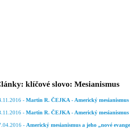
Daniil
 morálky je
ou rozvoje
Knihovna
Hudba
Fotogalerie
Videogalerie
Témata
Dop
lánky: klíčové slovo: Mesianismus
4.11.2016 -
Martin R. ČEJKA - Americký mesianismus a
3.11.2016 -
Martin R. ČEJKA - Americký mesianismus a
7.04.2016 -
Americký mesianismus a jeho „nové evange