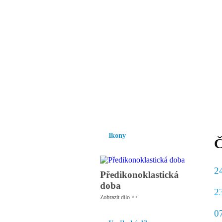
Vzrůst mravnosti a
nezbytnou podmínk
společnosti.
Úvod
Ikony
Hesychasmus
Umění
Ikony
Č
2
Předikonoklastická
doba
2
Zobrazit dílo >>
0