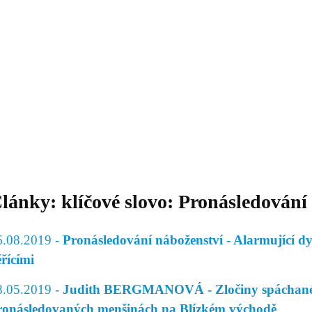
Daniil
 morálky je
ou rozvoje
Knihovna
Hudba
Fotogalerie
Videogalerie
Témata
Dop
lánky: klíčové slovo: Pronásledování
6.08.2019 -
Pronásledování náboženství - Alarmující dy
ěřícími
8.05.2019 -
Judith BERGMANOVÁ - Zločiny spáchan
ronásledovaných menšinách na Blízkém východě