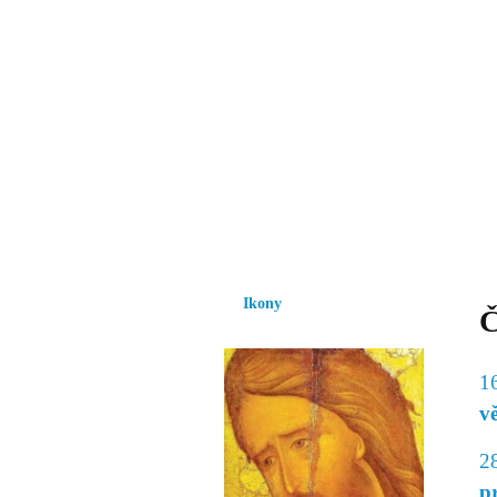
Vzrůst mravnosti a
nezbytnou podmínk
společnosti.
Úvod
Ikony
Hesychasmus
Umění
Ikony
Č
1
v
2
p