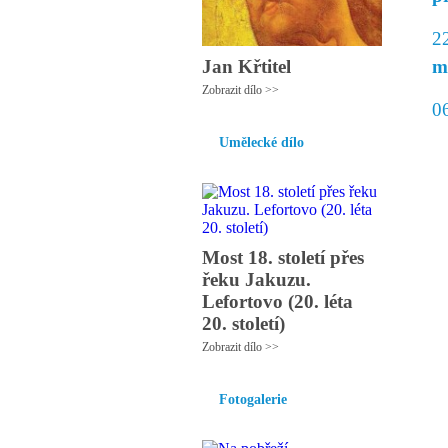
2
Jan Křtitel
m
Zobrazit dílo >>
0
Umělecké dílo
Most 18. století přes
řeku Jakuzu.
Lefortovo (20. léta
20. století)
Zobrazit dílo >>
Fotogalerie