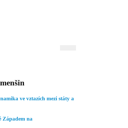
 Andrejev
Fond Daniila Andrejeva
oručujeme
Naše knihovna
 menšin
namika ve vztazích mezi státy a
é Západem na