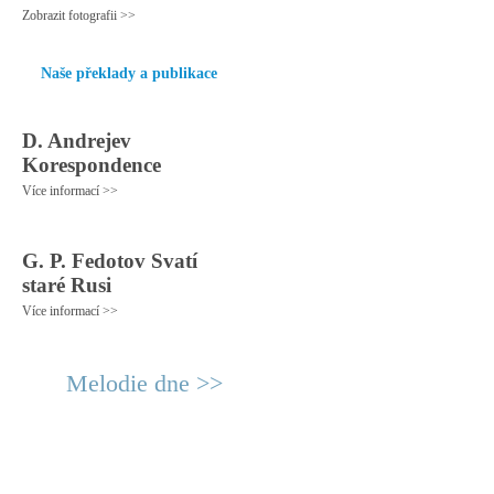
Zobrazit fotografii >>
Naše překlady a publikace
D. Andrejev
Korespondence
Více informací >>
G. P. Fedotov Svatí
staré Rusi
Více informací >>
Melodie dne >>
© 2011 Rodon.CZ
Hlavní stránka
|
Knihovna
|
Uměn