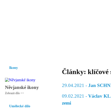
Vzrůst mravnosti a morálky je
nezbytnou podmínkou rozvoje
společnosti.
Úvod
Ikony
Hesychasmus
Umění
Knihovna
Hudba
Fot
Ikony
Články: klíčové 
29.04.2021 -
Jan SCHNEI
Něvjanské ikony
Zobrazit dílo >>
09.02.2021 -
Václav KLA
zemi
Umělecké dílo