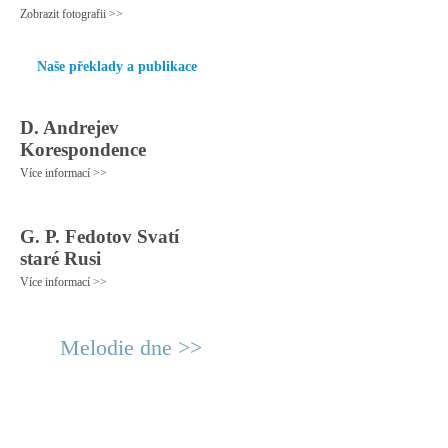
Zobrazit fotografii >>
Naše překlady a publikace
D. Andrejev
Korespondence
Více informací >>
G. P. Fedotov Svatí
staré Rusi
Více informací >>
Melodie dne >>
© 2011 Rodon.CZ
Hlavní stránka
|
Knihovna
|
Uměn