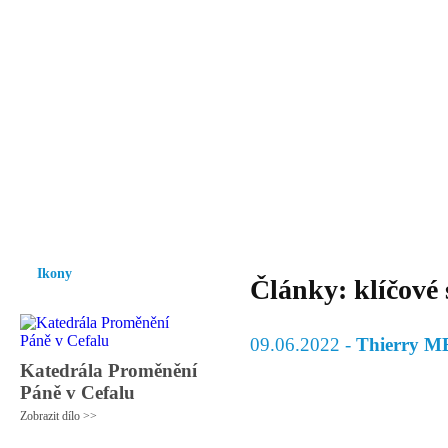
Vzrůst mravnosti a morálky je
nezbytnou podmínkou rozvoje
společnosti.
Úvod
Ikony
Hesychasmus
Umění
Knihovna
Hudba
Fot
Ikony
Články: klíčové
09.06.2022 -
Thierry M
Katedrála Proměnění
Páně v Cefalu
Zobrazit dílo >>