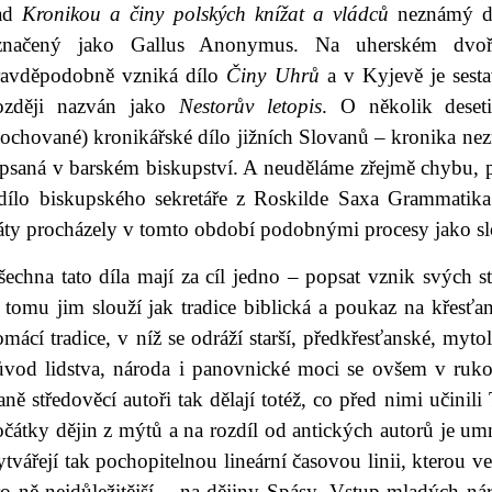
ad
Kronikou a činy polských knížat a vládců
neznámý du
značený jako Gallus Anonymus. Na uherském dvoř
ravděpodobně vzniká dílo
Činy Uhrů
a v Kyjevě je sest
ozději nazván jako
Nestorův letopis
. O několik deseti
dochované) kronikářské dílo jižních Slovanů – kronika 
epsaná v barském biskupství. A neuděláme zřejmě chybu, 
 dílo biskupského sekretáře z Roskilde Saxa Grammatik
táty procházely v tomto období podobnými procesy jako sl
echna tato díla mají za cíl jedno – popsat vznik svých stá
 tomu jim slouží jak tradice biblická a poukaz na křesťa
mácí tradice, v níž se odráží starší, předkřesťanské, myto
ůvod lidstva, národa i panovnické moci se ovšem v rukou
ně středověcí autoři tak dělají totéž, co před nimi učinili
očátky dějin z mýtů a na rozdíl od antických autorů je u
tvářejí tak pochopitelnou lineární časovou linii, kterou 
ro ně nejdůležitější – na dějiny Spásy. Vstup mladých ná