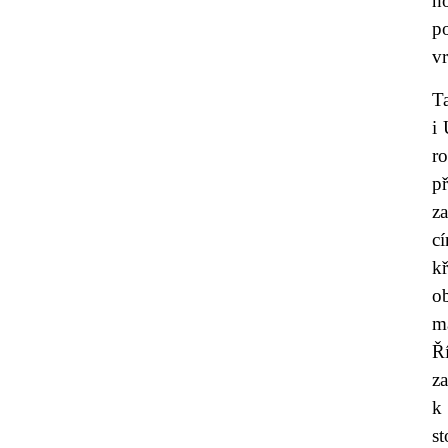
ho
po
vr
Ta
i 
r
př
za
c
k
o
m
Ř
z
k
st