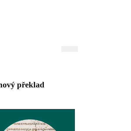
 Andrejev
Fond Daniila Andrejeva
oručujeme
Naše knihovna
ový překlad