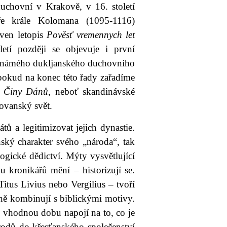
chovní v Krakově, v 16. století
e krále Kolomana (1095-1116)
aven letopis
Pověsť vremennych let
letí později se objevuje i první
neznámého dukljanského duchovního
pokud na konec této řady zařadíme
a
Činy Dánů
, neboť skandinávské
ovanský svět.
tů a legitimizovat jejich dynastie.
nský charakter svého „národa“, tak
logické dědictví. Mýty vysvětlující
 kronikářů mění – historizují se.
 Titus Livius nebo Vergilius – tvoří
mně kombinují s biblickými motivy.
ve vhodnou dobu napojí na to, co je
rodů do křesťanského společenství