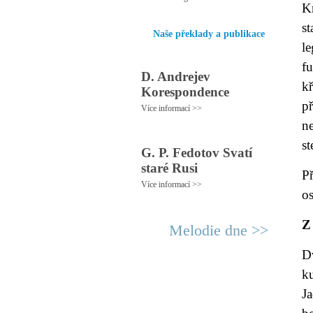
K
s
Naše překlady a publikace
l
fu
D. Andrejev
k
Korespondence
p
Více informací >>
n
st
G. P. Fedotov Svatí
staré Rusi
P
Více informací >>
os
Z
Melodie dne >>
D
k
J