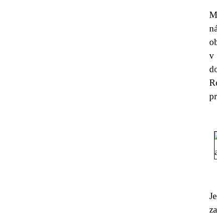
M
n
o
v 
d
Re
pr
Je
za