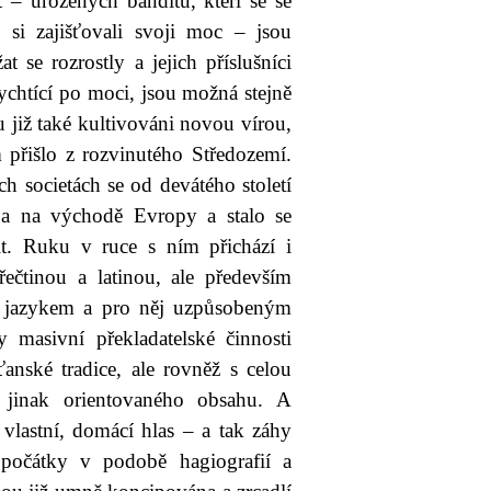
 – urozených banditů, kteří se se
 si zajišťovali svoji moc – jsou
se rozrostly a jejich příslušníci
dychtící po moci, jsou možná stejně
u již také kultivováni novou vírou,
 přišlo z rozvinutého Středozemí.
ch societách se od devátého století
 a na východě Evropy a stalo se
it. Ruku v ruce s ním přichází i
řečtinou a latinou, ale především
ým jazykem a pro něj uzpůsobeným
 masivní překladatelské činnosti
anské tradice, ale rovněž s celou
či jinak orientovaného obsahu. A
vlastní, domácí hlas – a tak záhy
é počátky v podobě hagiografií a