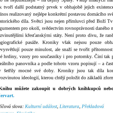
k tvoří další podstatný prvek v obhajobě jejich existenc
ínos realizovaný nejlépe konkrétní postavou domácího svět
storického díla. Světci jsou nejen přímluvci před Boží T
rgumentem pro okolí, svědectvím rovnoprávnosti daného ná
zvinutějšími křesťanskými státy. Není proto divu, že ran
agiografické pasáže. Kroniky však nejsou pouze ob
vysvětlují pouze minulost, ale snaží se tvořit přítomnos
vé hrdiny, vzory pro současníky i pro potomky. Činí tak 
eálního panovníka a podle tohoto vzoru popisují – a často
y šetřily mocné své doby. Kroniky jsou tak díla kom
rozvinutou ideologií, kterou chtějí položit do základů zfo
nihu můžete zakoupit u dobrých knihkupců ne
ervart.
líčová slova:
Kulturní událost
,
Literatura
,
Překladová