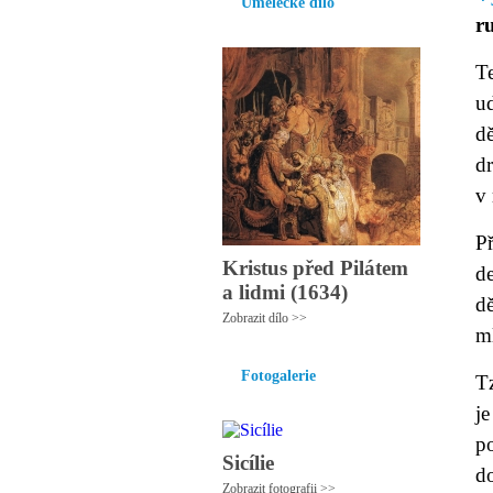
Umělecké dílo
r
T
u
d
d
v 
P
Kristus před Pilátem
de
a lidmi (1634)
dě
Zobrazit dílo >>
ml
Fotogalerie
T
je
p
Sicílie
d
Zobrazit fotografii >>