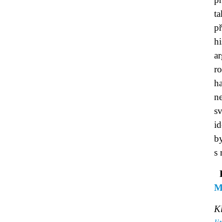
ta
př
hi
a
ro
h
ne
s
id
b
s 
K
M
K