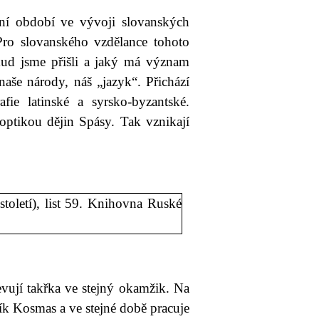
vní období ve vývoji slovanských
 Pro slovanského vzdělance tohoto
dkud jsme přišli a jaký má význam
 naše národy, náš „jazyk“. Přichází
fie latinské a syrsko-byzantské.
 optikou dějin Spásy. Tak vznikají
evují takřka ve stejný okamžik. Na
k Kosmas a ve stejné době pracuje