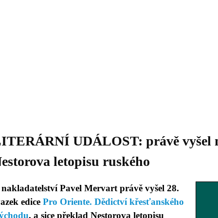
Daniil
 morálky je
ou rozvoje
Knihovna
Hudba
Fotogalerie
Videogalerie
Témata
Dop
ITERÁRNÍ UDÁLOST: právě vyšel n
estorova letopisu ruského
 nakladatelství Pavel Mervart právě vyšel 28.
vazek edice
Pro Oriente. Dědictví křesťanského
ýchodu
, a sice překlad Nestorova letopisu