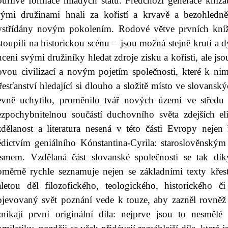
ouřlivé formace mladých států. Předchozí generace knížat
vými družinami hnali za kořistí a krvavě a bezohledně
ystřídány novým pokolením. Rodové větve prvních knížat 
toupili na historickou scénu – jsou možná stejně krutí a 
ceni svými družiníky hledat zdroje zisku a kořisti, ale jso
ovou civilizací a novým pojetím společnosti, které k nim
esťanství hledající si dlouho a složitě místo ve slovanský
evně uchytilo, proměnilo tvář nových území ve středu
ezpochybnitelnou součástí duchovního světa zdejších el
zdělanost a literatura nesená v této části Evropy nejen 
ědictvím geniálního Kónstantina-Cyrila: staroslověnsk
ísmem. Vzdělaná část slovanské společnosti se tak díky
oměrně rychle seznamuje nejen se základními texty křesť
aletou děl filozofického, teologického, historického 
bjevovaný svět poznání vede k touze, aby zazněl rovněž 
znikají první originální díla: nejprve jsou to nesměl