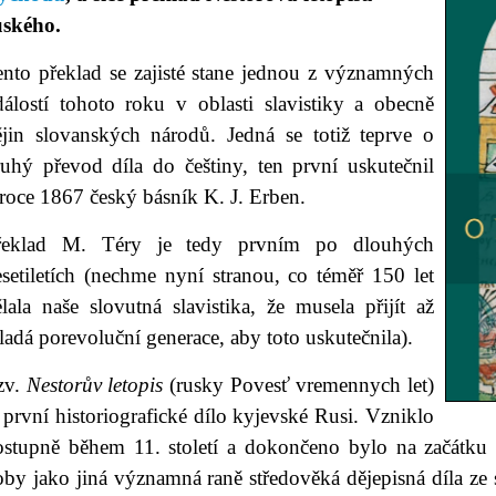
uského.
ento překlad se zajisté stane jednou z významných
dálostí tohoto roku v oblasti slavistiky a obecně
ějin slovanských národů. Jedná se totiž teprve o
ruhý převod díla do češtiny, ten první uskutečnil
roce 1867 český básník K. J. Erben.
řeklad M. Téry je tedy prvním po dlouhých
setiletích (nechme nyní stranou, co téměř 150 let
lala naše slovutná slavistika, že musela přijít až
adá porevoluční generace, aby toto uskutečnila).
zv.
Nestorův letopis
(rusky Povesť vremennych let)
 první historiografické dílo kyjevské Rusi. Vzniklo
ostupně během 11. století a dokončeno bylo na začátku 12
oby jako jiná významná raně středověká dějepisná díla ze