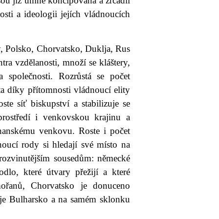
 jsou již umně koncipována a zrcadlí
sti a ideologii jejích vládnoucích
y, Polsko, Chorvatsko, Duklja, Rus
tra vzdělanosti, množí se kláštery,
ba společnosti. Rozrůstá se počet
ta díky přítomnosti vládnoucí elity
ste síť biskupství a stabilizuje se
 prostředí i venkovskou krajinu a
ohanskému venkovu. Roste i počet
noucí rody si hledají své místo na
rozvinutějším sousedům: německé
dlo, které útvary přežijí a které
ořanů, Chorvatsko je donuceno
juje Bulharsko a na samém sklonku