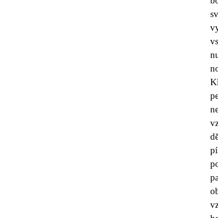
b
s
v
vs
nu
n
Kř
p
n
v
d
p
p
p
o
v