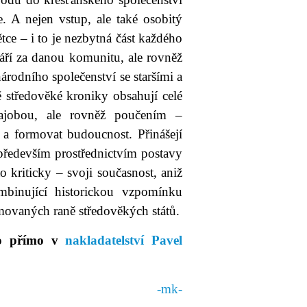
e. A nejen vstup, ale také osobitý
ce – i to je nezbytná část každého
váří za danou komunitu, ale rovněž
rodního společenství se staršími a
ě středověké kroniky obsahují celé
hajobou, ale rovněž poučením –
t a formovat budoucnost. Přinášejí
především prostřednictvím postavy
 kriticky – svoji současnost, aniž
binující historickou vzpomínku
rmovaných raně středověkých států.
bo přímo v
nakladatelství Pavel
-mk-