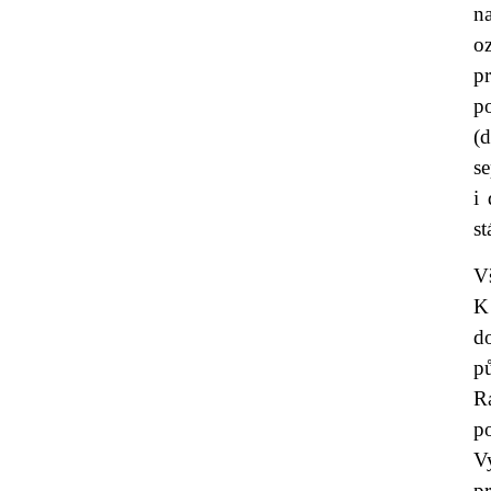
n
o
p
p
(
s
i
s
Vš
K
do
p
Ra
p
Vy
p