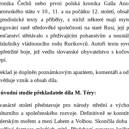
ronika Čechů nebo první polská kronika Galla Anon
taroruského státu v 10., 11. a na počátku 12. století, o
egendistické texty a příběhy, z nichž některé mají myt
ngování raně středověké společnosti na staré Rusi, její p
řesťanství střetávalo s přežívajícím pohanstvím a neustá
říslušníky vládnoucího rodu Rurikovců. Autoři textu rovn
epřetržité boje, jež vedlo slovanské obyvatelstvo s kočo
epí.
řeklad je doplněn poznámkovým aparátem, komentáři a odb
větluje vznik a obsah díla.
 úvodní studie překladatele díla M. Téry:
vanácté století představuje pro národy střední a vých
ulturního a společenského rozvoje. Definitivně se konsti
aderským mořem a mezi Labem a Volhou. Skončila doba pr