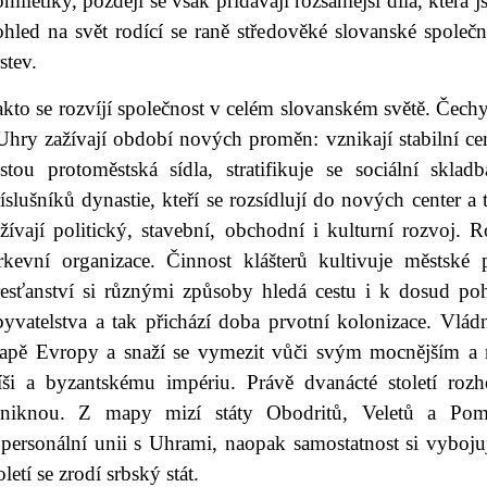
miletiky, později se však přidávají rozsáhlejší díla, která
hled na svět rodící se raně středověké slovanské společno
stev.
kto se rozvíjí společnost v celém slovanském světě. Čech
Uhry zažívají období nových proměn: vznikají stabilní cen
ostou protoměstská sídla, stratifikuje se sociální sklad
íslušníků dynastie, kteří se rozsídlují do nových center a 
žívají politický, stavební, obchodní i kulturní rozvoj. Ro
írkevní organizace. Činnost klášterů kultivuje městské
řesťanství si různými způsoby hledá cestu i k dosud p
byvatelstva a tak přichází doba prvotní kolonizace. Vlád
apě Evropy a snaží se vymezit vůči svým mocnějším a 
íši a byzantskému impériu. Právě dvanácté století rozho
aniknou. Z mapy mizí státy Obodritů, Veletů a Pom
 personální unii s Uhrami, naopak samostatnost si vybo
oletí se zrodí srbský stát.