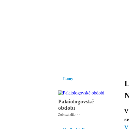
Vzrůst mravnosti a
nezbytnou podmínk
společnosti.
Úvod
Ikony
Hesychasmus
Umění
Ikony
L
N
Palaiologovské
období
V
Zobrazit dílo >>
s
V