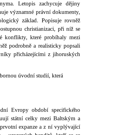
yma. Letopis zachycuje dějiny
bsahuje významné právní dokumenty,
ologický základ. Popisuje rovněž
ostupnou christianizaci, při níž se
lé konflikty, které probíhaly mezi
ěž podrobně a realisticky popsali
vníky přicházejícími z jihoruských
ornou úvodní studií, která
odní Evropy období specifického
tuují státní celky mezi Baltským a
votní expanze a z ní vyplývající