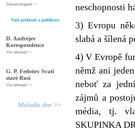
Zobrazit fotografii >>
neschopnosti há
Naše překlady a publikace
3) Evropu něko
slabá a šílená po
D. Andrejev
Korespondence
Více informací >>
4) V Evropě fu
němž ani jeden 
G. P. Fedotov Svatí
staré Rusi
neboť za jední
Více informací >>
zájmů a postoj
Melodie dne >>
média, tj. v
SKUPINKA D