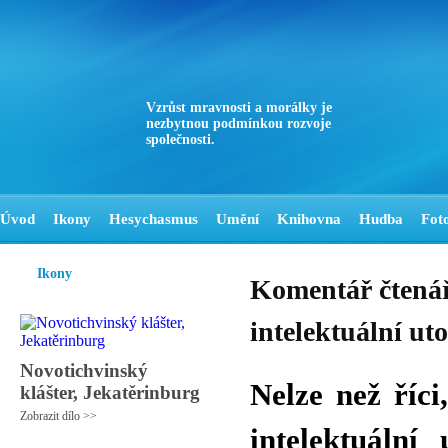
Vzrůst mravnosti a morálky je
nezbytnou podmínkou rozvoje
společnosti.
Úvod
Ikony
Hesychasmus
Umění
Knihovna
Hudba
Fot
Ikony
Komentář čtená
intelektuální uto
Novotichvinský
Nelze než říci
klášter, Jekatěrinburg
Zobrazit dílo >>
intelektuální