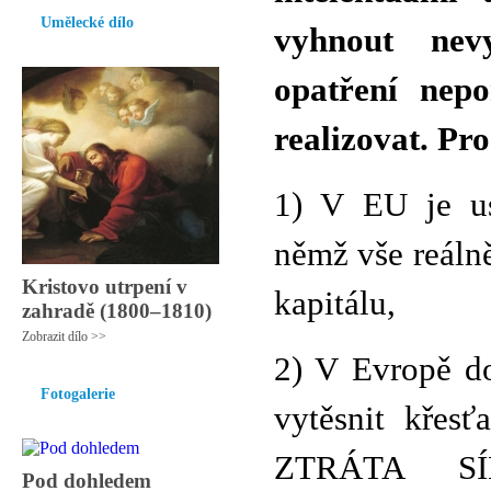
Umělecké dílo
vyhnout nevy
opatření nep
realizovat. Pr
1) V EU je us
němž vše reálně
Kristovo utrpení v
kapitálu,
zahradě (1800–1810)
Zobrazit dílo >>
2) V Evropě do
Fotogalerie
vytěsnit křesť
ZTRÁTA SÍ
Pod dohledem