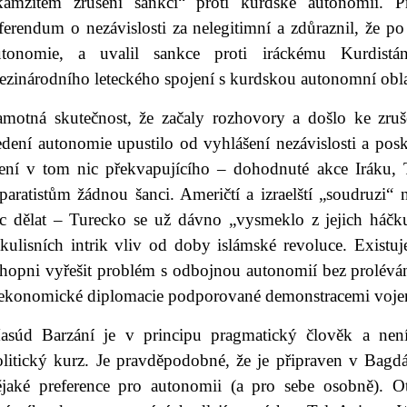
kamžitém zrušení sankcí“ proti kurdské autonomii. P
ferendum o nezávislosti za nelegitimní a zdůraznil, že p
utonomie, a uvalil sankce proti iráckému Kurdistá
ezinárodního leteckého spojení s kurdskou autonomní obla
amotná skutečnost, že začaly rozhovory a došlo ke zruš
edení autonomie upustilo od vyhlášení nezávislosti a pos
ení v tom nic překvapujícího – dohodnuté akce Iráku, 
paratistům žádnou šanci. Američtí a izraelští „soudruzi“ 
ic dělat – Turecko se už dávno „vysmeklo z jejich háčk
ákulisních intrik vliv od doby islámské revoluce. Existu
chopni vyřešit problém s odbojnou autonomií bez proléván
 ekonomické diplomacie podporované demonstracemi vojens
asúd Barzání je v principu pragmatický člověk a není
olitický kurz. Je pravděpodobné, že je připraven v Bagdá
ějaké preference pro autonomii (a pro sebe osobně). O