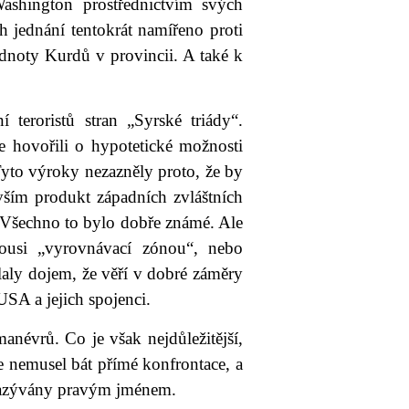
ashington prostřednictvím svých
 jednání tentokrát namířeno proti
ednoty Kurdů v provincii. A také k
eroristů stran „Syrské triády“.
 hovořili o hypotetické možnosti
Tyto výroky nezazněly proto, že by
vším produkt západních zvláštních
y. Všechno to bylo dobře známé. Ale
kousi „vyrovnávací zónou“, nebo
laly dojem, že věří v dobré záměry
SA a jejich spojenci.
anévrů. Co je však nejdůležitější,
se nemusel bát přímé konfrontace, a
 nazývány pravým jménem.