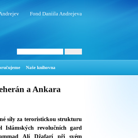
 Andrejev
Fond Daniila Andrejeva
oručujeme
Naše knihovna
eherán a Ankara
é síly za teroristickou strukturu
tel Islámských revolučních gard
ammad Alí Džafarí při svém