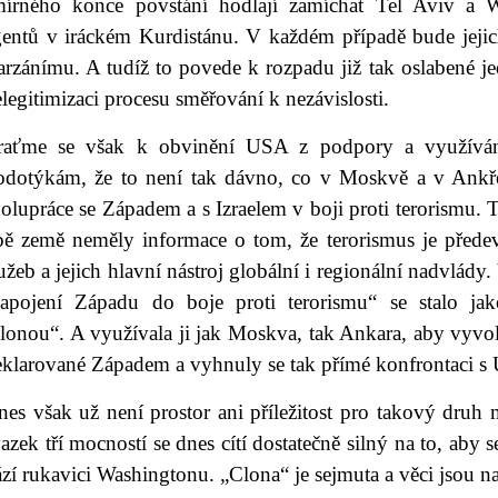
mírného konce povstání hodlají zamíchat Tel Aviv a W
gentů v iráckém Kurdistánu. V každém případě bude jejich
arzánímu. A tudíž to povede k rozpadu již tak oslabené j
legitimizaci procesu směřování k nezávislosti.
raťme se však k obvinění USA z podpory a využívání t
odotýkám, že to není tak dávno, co v Moskvě a v Ankře
olupráce se Západem a s Izraelem v boji proti terorismu. 
bě země neměly informace o tom, že terorismus je přede
užeb a jejich hlavní nástroj globální i regionální nadvlád
zapojení Západu do boje proti terorismu“ se stalo ja
clonou“. A využívala ji jak Moskva, tak Ankara, aby vyvo
klarované Západem a vyhnuly se tak přímé konfrontaci s U
es však už není prostor ani příležitost pro takový druh m
azek tří mocností se dnes cítí dostatečně silný na to, aby 
ází rukavici Washingtonu. „Clona“ je sejmuta a věci jsou