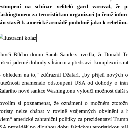
ystoupení na schůzce velitelů gard varoval, že
ashingtonem za teroristickou organizaci (o čemž infor
rán stavět k americké armádě podobně jako k rebelům.
luvčí Bílého domu Sarah Sanders uvedla, že Donald Tr
ušení jaderné dohody s Íránem a představit komplexní stra
 ohledem na to,“ zdůraznil Džafarí, „by přijetí nových o
kutečnosti znamenalo odstoupení USA od dohody o írá
žafarího nové sankce Washingtonu vyloučí možnost další
ovolím si poznamenat, že oznámení o možném ztotožně
eroristy nelze chápat v rovině vzájemných obvinění a h
ylem“ americké zahraniční politiky za prezidentství Trump
A provádějí po dlouhou dobu faktickou teroristickou válku