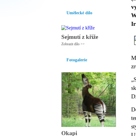
v
Umělecké dílo
W
I
Sejmutí z kříže
Zobrazit dílo >>
M
Fotogalerie
zr
„S
s
D
D
t
st
Okapi
US