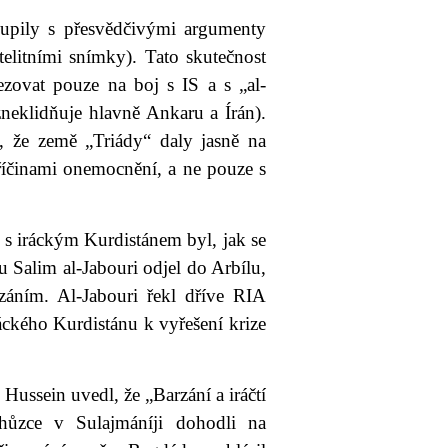
upily s přesvědčivými argumenty
elitními snímky). Tato skutečnost
ezovat pouze na boj s IS a s „al-
neklidňuje hlavně Ankaru a Írán).
t, že země „Triády“ daly jasně na
říčinami onemocnění, a ne pouze s
 s iráckým Kurdistánem byl, jak se
 Salim al-Jabouri odjel do Arbílu,
áním. Al-Jabouri řekl dříve RIA
áckého Kurdistánu k vyřešení krize
ussein uvedl, že „Barzání a iráčtí
chůzce v Sulajmáníji dohodli na