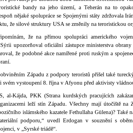
eroristické bandy na jeho území, a Teherán na to opak
espoň nějaké spolupráce se Spojenými státy zdržovala Irán
ktu, že silové struktury USA se změnily na teroristickou or
řipomínám, že na přímou spolupráci amerického vojens
 Sýrii upozorňoval oficiální zástupce ministerstva obra
aroval, že podobné akce namířené proti ruským a spojen
raní.
 obviněním Západu z podpory teroristů přišel také turec
i svém vystoupení 8. října v Afyonu před aktivisty vládnou
IS, al-Kájda, PKK (Strana kurdských pracujících zakáz
rganizacemi leží stín Západu. Všechny mají útočiště na
pozičního islámského kazatele Fethullaha Gülena)? Také n
ateriální podporu,“ uvedl Erdogan v souznění s oběm
ojenci, v „Syrské triádě“.