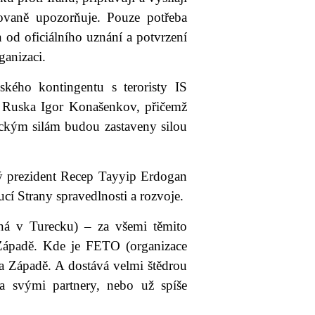
ovaně upozorňuje. Pouze potřeba
 od oficiálního uznání a potvrzení
ganizaci.
kého kontingentu s teroristy IS
ny Ruska Igor Konašenkov, přičemž
eckým silám budou zastaveny silou
ký prezident Recep Tayyip Erdogan
cí Strany spravedlnosti a rozvoje.
aná v Turecku) – za všemi těmito
 Západě. Kde je FETO (organizace
a Západě. A dostává velmi štědrou
a svými partnery, nebo už spíše