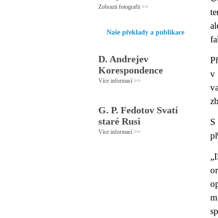
Zobrazit fotografii >>
t
al
Naše překlady a publikace
fa
D. Andrejev
P
Korespondence
v
Více informací >>
v
zb
G. P. Fedotov Svatí
staré Rusi
S
Více informací >>
př
„
o
o
m
sp