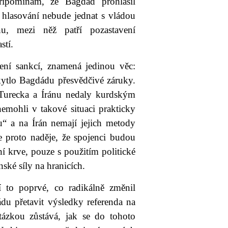
řipomínám, že Bagdád prohlásil
o hlasování nebude jednat s vládou
nu, mezi něž patří pozastavení
stí.
ení sankcí, znamená jedinou věc:
kytlo Bagdádu přesvědčivé záruky.
Turecka a Íránu nedaly kurdským
nemohli v takové situaci prakticky
u“ a na Írán nemají jejich metody
je proto naděje, že spojenci budou
í krve, pouze s použitím politické
ké síly na hranicích.
 to poprvé, co radikálně změnil
du přetavit výsledky referenda na
tázkou zůstává, jak se do tohoto