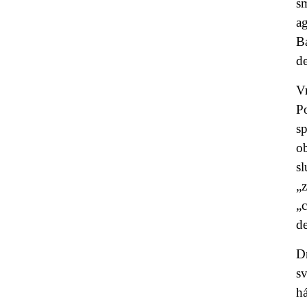
s
a
B
de
V
P
sp
o
sl
„
„
de
Dn
sv
h