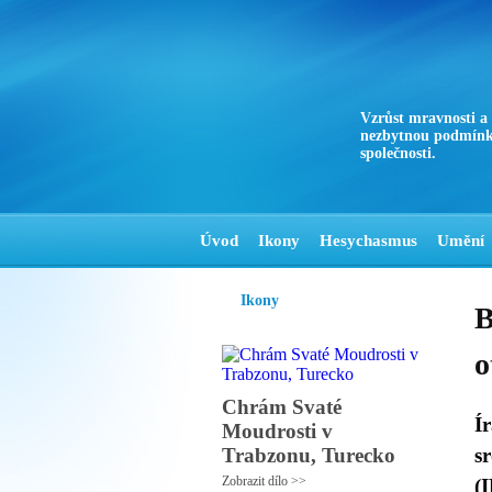
Vzrůst mravnosti a
nezbytnou podmínk
společnosti.
Úvod
Ikony
Hesychasmus
Umění
Ikony
B
o
Chrám Svaté
Í
Moudrosti v
Trabzonu, Turecko
s
Zobrazit dílo >>
(