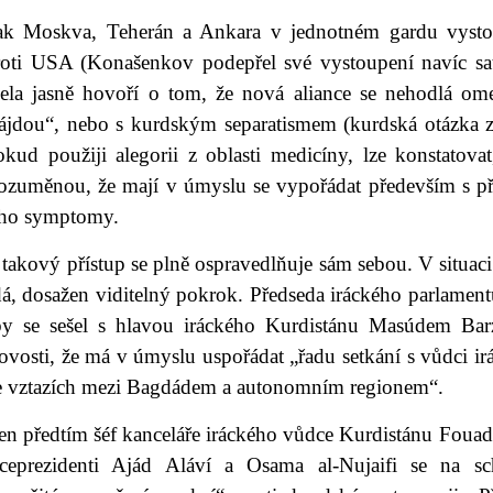
ak Moskva, Teherán a Ankara v jednotném gardu vysto
roti USA (Konašenkov podepřel své vystoupení navíc sat
cela jasně hovoří o tom, že nová aliance se nehodlá om
ájdou“, nebo s kurdským separatismem (kurdská otázka z
okud použiji alegorii z oblasti medicíny, lze konstatova
rozuměnou, že mají v úmyslu se vypořádat především s p
eho symptomy.
takový přístup se plně ospravedlňuje sám sebou. V situaci
á, dosažen viditelný pokrok. Předseda iráckého parlamentu
by se sešel s hlavou iráckého Kurdistánu Masúdem Barz
vosti, že má v úmyslu uspořádat „řadu setkání s vůdci ir
e vztazích mezi Bagdádem a autonomním regionem“.
n předtím šéf kanceláře iráckého vůdce Kurdistánu Fouad H
iceprezidenti Ajád Aláví a Osama al-Nujaifi se na s