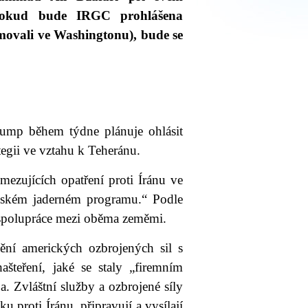
 pokud bude IRGC prohlášena
movali ve Washingtonu), bude se
ump během týdne plánuje ohlásit
tegii ve vztahu k Teheránu.
mezujících opatření proti Íránu ve
nském jaderném programu.“ Podle
 spolupráce mezi oběma zeměmi.
ní amerických ozbrojených sil s
ašteření, jaké se staly „firemním
a. Zvláštní služby a ozbrojené síly
 proti Íránu, připravují a vysílají