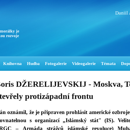
Daniil
 morálky je
ou rozvoje
Knihovna
Hudba
Fotogalerie
Videogalerie
Témata
Dop
oris DŽERELIJEVSKIJ - Moskva, T
tevřely protizápadní frontu
rán oznámil, že je připraven prohlásit americké ozbrojen
rovnatelnou s organizací „Islámský stát" (IS). Veli
IRGC – Armáda strážců islámské revoluce) Muh