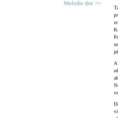
Melodie dne >>
T
p
z
K
P
s
j
A 
zd
a
No
v
De
v