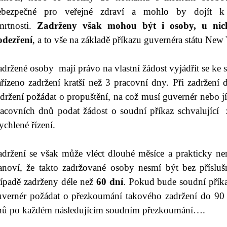
ebezpečné pro veřejné zdraví a mohlo by dojít k
mrtnosti.
Zadrženy však mohou být i osoby, u nic
odezření
, a to vše na základě příkazu guvernéra státu New
držené osoby mají právo na vlastní žádost vyjádřit se ke
ařízeno zadržení kratší než 3 pracovní dny. Při zadržen
adržení požádat o propuštění, na což musí guvernér nebo 
racovních dnů podat žádost o soudní příkaz schvalující
ychlené řízení.
adržení se však může vléct dlouhé měsíce a prakticky n
tanoví, že takto zadržované osoby nesmí být bez přísl
řípadě zadrženy déle než
60 dní
. Pokud bude soudní příka
uvernér požádat o přezkoumání takového zadržení do 90
nů po každém následujícím soudním přezkoumání….