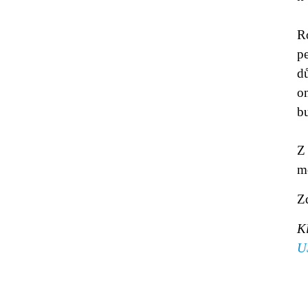
R
pe
d
o
bu
Z 
m
Z
K
U