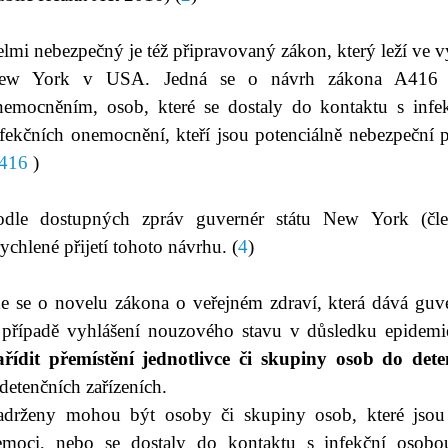
elmi nebezpečný je též připravovaný zákon, který leží ve
ew York v USA. Jedná se o návrh zákona A416 o 
nemocněním, osob, které se dostaly do kontaktu s inf
fekčních onemocnění, kteří jsou potenciálně nebezpeční p
416
)
odle dostupných zpráv guvernér státu New York (člen
ychlené přijetí tohoto návrhu. (
4
)
de se o novelu zákona o veřejném zdraví, která dává gu
 případě vyhlášení nouzového stavu v důsledku epidemi
ařídit přemístění jednotlivce či skupiny osob do dete
detenčních zařízeních.
adrženy mohou být osoby či skupiny osob, které jsou i
emoci, nebo se dostaly do kontaktu s infekční oso