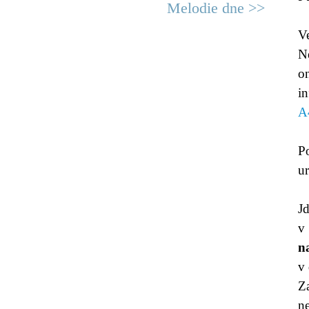
Melodie dne >>
V
N
o
in
A
P
ur
J
v
n
v 
Z
n