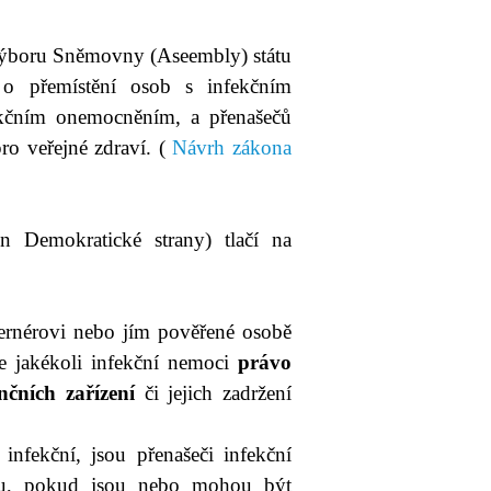
 výboru Sněmovny (Aseembly) státu
přemístění osob s infekčním
ekčním onemocněním, a přenašečů
ro veřejné zdraví. (
Návrh zákona
 Demokratické strany) tlačí na
vernérovi nebo jím pověřené osobě
e jakékoli infekční nemoci
právo
nčních zařízení
či jejich zadržení
nfekční, jsou přenašeči infekční
bou, pokud jsou nebo mohou být