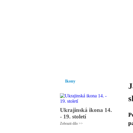
Vzrůst mravnosti a
nezbytnou podmínk
společnosti.
Úvod
Ikony
Hesychasmus
Umění
Ikony
J
s
Ukrajinská ikona 14.
P
- 19. století
pa
Zobrazit dílo >>