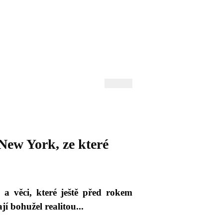
 Andrejev
Fond Daniila Andrejeva
oručujeme
Naše knihovna
ew York, ze které
a věci, které ještě před rokem
ají bohužel realitou...