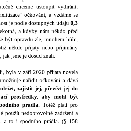
tečně chceme ustoupit vydírání,
nefitizace“ očkování, a vzdáme se
nost je podle dostupných údajů
0,3
překotná, a kdyby nám někdo před
ůže být opravdu zle, mnohem hůře,
tiž někde přijaty nebo přijímány
 jak jsme je dosud znali.
i, byla v září 2020 přijata novela
umožňuje nařídit očkování a dává
adržet, zajistit jej, převézt jej do
vací prostředky, aby mohl být
spodního prádla.
Totéž platí pro
žné použít nedobrovolné zadržení a
í, a to i spodního prádla. (§ 158