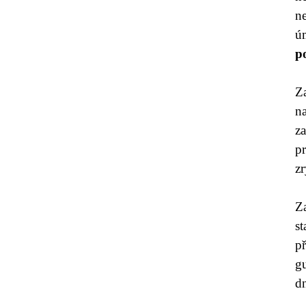
n
ú
p
Za
n
z
p
zr
Z
s
p
g
d