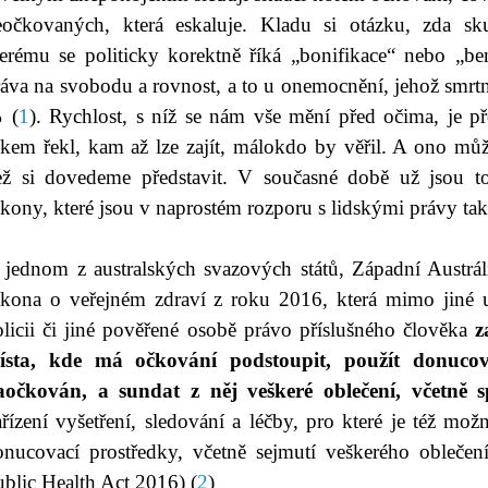
eočkovaných, která eskaluje. Kladu si otázku, zda sku
terému se politicky korektně říká „bonifikace“ nebo „be
ráva na svobodu a rovnost, a to u onemocnění, jehož smrt
%
(
1
). Rychlost, s níž se nám vše mění před očima, je 
okem řekl, kam až lze zajít, málokdo by věřil. A ono m
ež si dovedeme představit. V současné době už jsou to
kony, které jsou v naprostém rozporu s lidskými právy tak,
 jednom z australských svazových států, Západní Austráli
ákona o veřejném zdraví z roku 2016, která mimo jiné 
olicii či jiné pověřené osobě právo příslušného člověka
z
ísta, kde má očkování podstoupit, použít donuco
aočkován, a sundat z něj veškeré oblečení, včetně 
řízení vyšetření, sledování a léčby, pro které je též mo
onucovací prostředky, včetně sejmutí veškerého oblečen
blic Health Act 2016) (
2
)