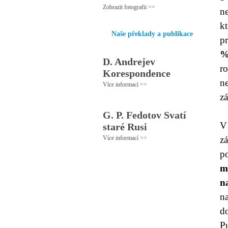
Zobrazit fotografii >>
n
k
Naše překlady a publikace
p
D. Andrejev
r
Korespondence
n
Více informací >>
zá
G. P. Fedotov Svatí
V
staré Rusi
Více informací >>
z
p
m
n
na
d
Pu