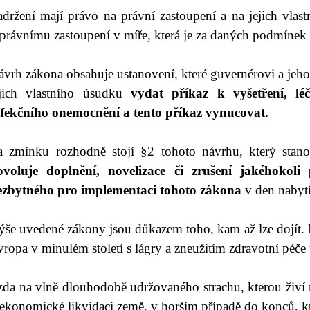
držení mají právo na právní zastoupení a na jejich vlastn
právnímu zastoupení v míře, která je za daných podmínek 
ávrh zákona obsahuje ustanovení, které guvernérovi a j
ejich vlastního úsudku
vydat příkaz k vyšetření, lé
nfekčního onemocnění a tento příkaz vynucovat.
a zmínku rozhodně stojí §2 tohoto návrhu, který stan
ovoluje doplnění, novelizace či zrušení jakéhokoli
ezbytného pro implementaci tohoto zákona
v den nabytí
ýše uvedené zákony jsou důkazem toho, kam až lze dojít.
ropa v minulém století s lágry a zneužitím zdravotní péče 
ízda na vlně dlouhodobě udržovaného strachu, kterou živí
ekonomické likvidaci země, v horším případě do konců, kt