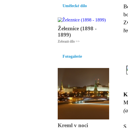
B
Umělecké dílo
b
Zv
Železnice (1898 -
ře
1899)
Zobrazit dílo >>
J
Fotogalerie
K
M
(a
Kreml v noci
S