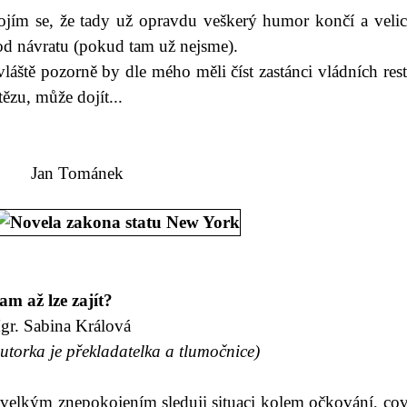
ojím se, že tady už opravdu veškerý humor končí a veli
od návratu (pokud tam už nejsme).
láště pozorně by dle mého měli číst zastánci vládních rest
tězu, může dojít...
an Tománek
am až lze zajít?
gr. Sabina Králová
utorka je překladatelka a tlumočnice)
 velkým znepokojením sleduji situaci kolem očkování, cov