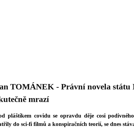
Daniil
 morálky je
ou rozvoje
Knihovna
Hudba
Fotogalerie
Videogalerie
Témata
Dop
an TOMÁNEK - Právní novela státu N
kutečně mrazí
od pláštíkem covidu se opravdu děje cosi podivného 
třily do sci-fi filmů a konspiračních teorií, se dnes stáv