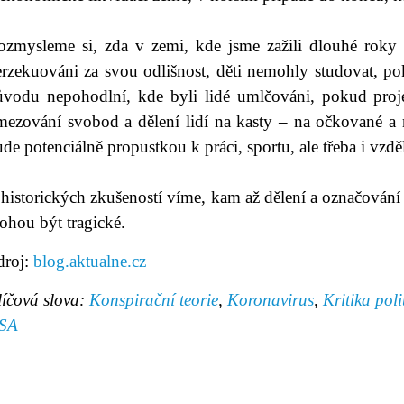
ozmysleme si, zda v zemi, kde jsme zažili dlouhé roky 
rzekuováni za svou odlišnost, děti nemohly studovat, pok
ůvodu nepohodlní, kde byli lidé umlčováni, pokud projev
mezování svobod a dělení lidí na kasty – na očkované a
de potenciálně propustkou k práci, sportu, ale třeba i vzdě
historických zkušeností víme, kam až dělení a označování 
ohou být tragické.
droj:
blog.aktualne.cz
líčová slova:
Konspirační teorie
,
Koronavirus
,
Kritika poli
SA