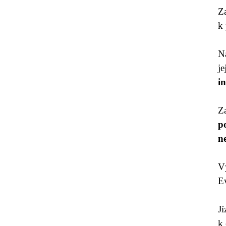
Za
k 
N
j
i
Z
p
n
V
Ev
J
k 