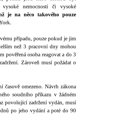
 vysoké nemocnosti či vysoké
hž je na něco takového pouze
 York.
 svému případu, pouze pokud je jim
í delším než 3 pracovní dny mohou
jím pověřená osoba reagovat a do 3
 zadržení. Zároveň musí požádat o
ení časově omezeno. Návrh zákona
ušného soudního příkazu v žádném
z povolující zadržení vydán, musí
 dnů po jeho vydání a poté do 90