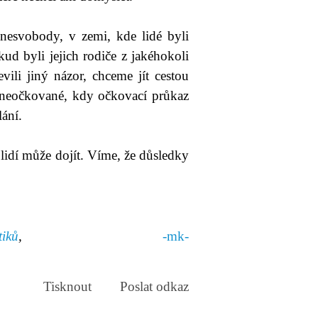
nesvobody, v zemi, kde lidé byli
ud byli jejich rodiče z jakéhokoli
ili jiný názor, chceme jít cestou
 neočkované, kdy očkovací průkaz
lání.
lidí může dojít. Víme, že důsledky
tiků
,
-mk-
Tisknout
Poslat odkaz