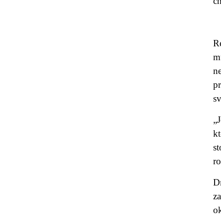
ch
Re
m
ne
pr
sv
„
k
s
r
D
z
o