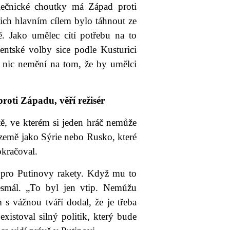
lečnické choutky má Západ proti
jich hlavním cílem bylo táhnout ze
 Jako umělec cítí potřebu na to
entské volby sice podle Kusturici
o nic nemění na tom, že by umělci
oti Západu, věří režisér
ě, ve kterém si jeden hráč nemůže
í země jako Sýrie nebo Rusko, které
okračoval.
k pro Putinovy rakety. Když mu to
smál. „To byl jen vtip. Nemůžu
 s vážnou tváří dodal, že je třeba
xistoval silný politik, který bude