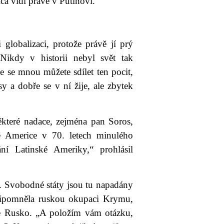
ca vidí právě v Putinovi.
i globalizaci, protože právě jí prý
Nikdy v historii nebyl svět tak
že se mnou můžete sdílet ten pocit,
y a dobře se v ní žije, ale zbytek
ěkteré nadace, zejména pan Soros,
é Americe v 70. letech minulého
ní Latinské Ameriky,“ prohlásil
. Svobodné státy jsou tu napadány
řipomněla ruskou okupaci Krymu,
je Rusko. „A položím vám otázku,