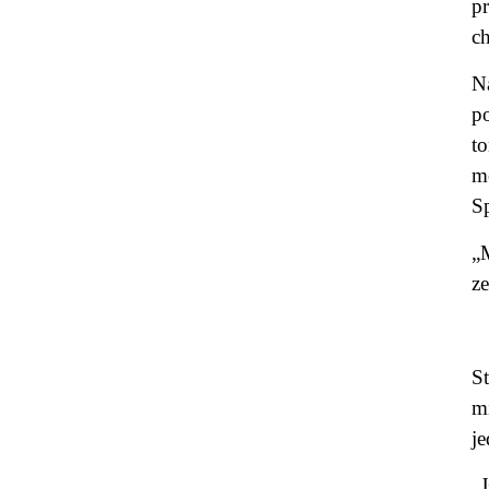
p
ch
N
p
t
m
S
„
ze
St
mi
je
„