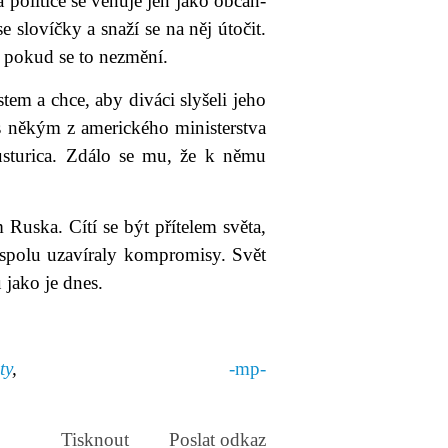
 politice se věnuje jen jako občan-
e slovíčky a snaží se na něj útočit.
, pokud se to nezmění.
em a chce, aby diváci slyšeli jeho
s někým z amerického ministerstva
Kusturica. Zdálo se mu, že k němu
 Ruska. Cítí se být přítelem světa,
y spolu uzavíraly kompromisy. Svět
jako je dnes.
ty
,
-mp-
Tisknout
Poslat odkaz