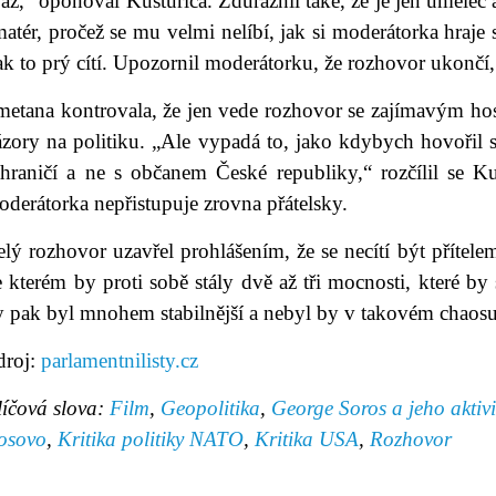
az,“ oponoval Kusturica. Zdůraznil také, že je jen umělec a
atér, pročež se mu velmi nelíbí, jak si moderátorka hraje s
k to prý cítí. Upozornil moderátorku, že rozhovor ukončí
etana kontrovala, že jen vede rozhovor se zajímavým host
ázory na politiku. „Ale vypadá to, jako kdybych hovořil 
ahraničí a ne s občanem České republiky,“ rozčílil se 
oderátorka nepřistupuje zrovna přátelsky.
lý rozhovor uzavřel prohlášením, že se necítí být přítelem
 kterém by proti sobě stály dvě až tři mocnosti, které b
 pak byl mnohem stabilnější a nebyl by v takovém chaosu 
droj:
parlamentnilisty.cz
líčová slova:
Film
,
Geopolitika
,
George Soros a jeho aktivi
osovo
,
Kritika politiky NATO
,
Kritika USA
,
Rozhovor