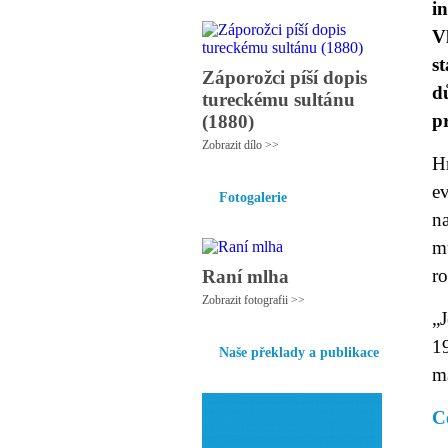
i
V
s
Záporožci píší dopis
d
tureckému sultánu
p
(1880)
Zobrazit dílo >>
H
e
Fotogalerie
na
mu
ro
Raní mlha
Zobrazit fotografii >>
„
1
Naše překlady a publikace
m
C