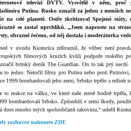
nternetové televizi DVTV. Vysvětlil v něm, proč
ladimira Putina. Rusko označil za jednu z menších zemí
tát na celé planetě. Ostře zkritizoval Spojené státy,
ůrazně se zastal uprchlíků. „Jsem naprosto na stran
rsty, obrazně řečeno, od něj dostala i moderátorka v
ned v úvodu Kusturica zdůraznil, že vůbec není pravd
vropských filmových kruzích kvůli podpoře ruského pre
značil britský deník The Guardian. On to tak prý necítí.
 to jedno. Netočil filmy pro Putina nebo proti Putinovi, 
ce 1999 bombardovali jeho zemi, Srbsko trpělo a režisér 
Je to reakce na válku, ve které naše země hodně trpěla,
999 bombardovali Srbsko. Způsobili v zemi škody, použí
á dnes mnoho mých spoluobčanů rakovinu,“ udeřil Kustur
elý rozhovor naleznete ZDE