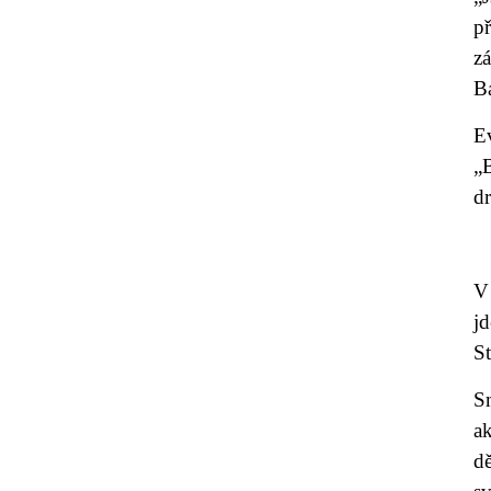
př
z
Ba
E
„
dr
V
jd
St
Sm
a
d