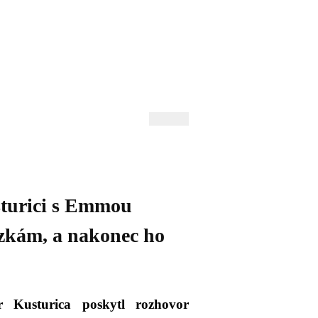
 Andrejev
Fond Daniila Andrejeva
oručujeme
Naše knihovna
urici s Emmou
ázkám, a nakonec ho
r Kusturica poskytl rozhovor