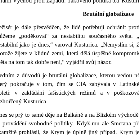
ránit Východ proti Západu. Takového politika teď Kusturi
Brutální globalizace
žisér je dále přesvědčen, že lidé potřebují ochránit prot
ůžeme „poděkovat“ za nestabilitu současného světa. „
stabilní jako je dnes,“ varoval Kusturica. „Nemyslím si, 
otože žijete v klidné zemi, která dělá úspěšné kompromis
ěta na tom tak dobře není,“ vyjádřil svůj názor.
Jedním z důvodů je brutální globalizace, kterou vedou n
terý pokračuje v tom, čím se CIA zabývala v Latinsk
toletí: v zakládání fašistických režimů a v poškozová
ozhořčený Kusturica.
nes se prý to samé děje na Balkáně a na Blízkém východě
a provádění svobodné politiky. Když mu ale Smetana p
kamžitě prohlásil, že Krym je úplně jiný případ. Krym 