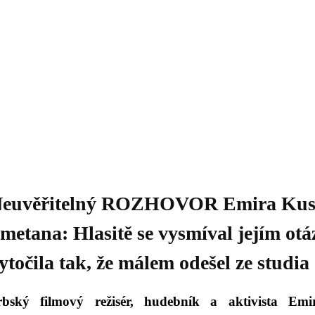
Daniil
 morálky je
ou rozvoje
Knihovna
Hudba
Fotogalerie
Videogalerie
Témata
Dop
euvěřitelný ROZHOVOR Emira Kust
metana: Hlasitě se vysmíval jejím ot
ytočila tak, že málem odešel ze studia
rbský filmový režisér, hudebník a aktivista Emi