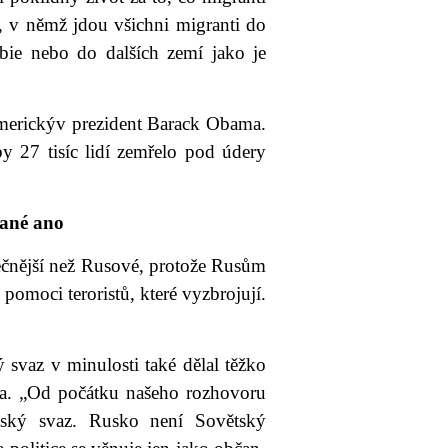
u, v němž jdou všichni migranti do
bie nebo do dalších zemí jako je
americkýv prezident Barack Obama.
y 27 tisíc lidí zemřelo pod údery
čané ano
pečnější než Rusové, protože Rusům
 pomoci teroristů, které vyzbrojují.
 svaz v minulosti také dělal těžko
ala. „Od počátku našeho rozhovoru
tský svaz. Rusko není Sovětský