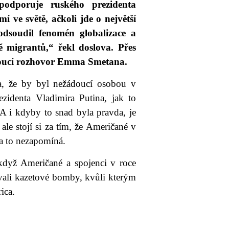
 podporuje ruského prezidenta
 ve světě, ačkoli jde o největší
 odsoudil fenomén globalizace a
ě migrantů,“ řekl doslova. Přes
edoucí rozhovor Emma Smetana.
a, že by byl nežádoucí osobou v
zidenta Vladimira Putina, jak to
 A i kdyby to snad byla pravda, je
ale stojí si za tím, že Američané v
na to nezapomíná.
 když Američané a spojenci v roce
vali kazetové bomby, kvůli kterým
ica.