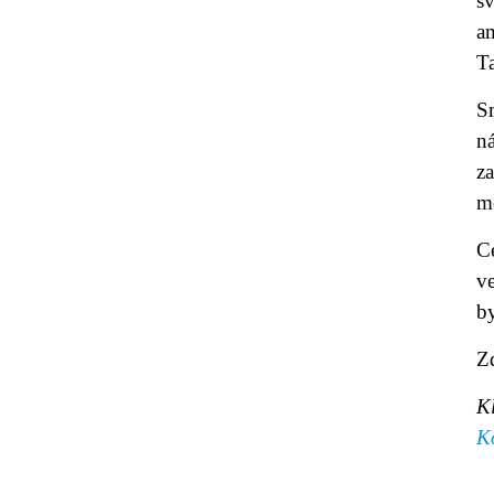
sv
am
Ta
Sm
n
z
m
Ce
ve
by
Z
K
K