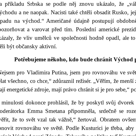
a příkladu Srbska se podle něj znovu ukázalo, že „vá
chodu a ne naopak. Nacisti také chtěli obsadit Rusko, je
ápadu na východ.“ Američané údajně postupují obdobně.
pozorňovat a varovat před tím. Poslední americké prezid
kázaly, že vliv umělců ve společnosti hodně opadl, ale t
li být občansky aktivní.
Potřebujeme někoho, kdo bude chránit Východ pr
Nejsem pro Vladimira Putina, jsem pro rovnováhu ve svět
lat všechno, co chce,“ zdůraznil režisér. „Věřím, že menš
jí energetické zdroje, mají právo chránit si je pro sebe,“ p
 minulosti dokonce prohlásil, že by poskytl svůj dvore
oderátorka Emma Smetana připomněla, srdečně se roze
ěřit, že to svět vzal tak vážně,“ žertoval. Obratem ovšem
novit rovnováhu ve světě. Podle Kusturici je třeba, aby e