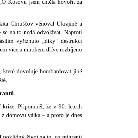
 „O Kosovu jsem chtěla hovořit za
kita Chruščov věnoval Ukrajině a
 se na to nedá odvolávat. Naproti
ilím vyříznuto „díky“ destrukci
em více a mnohem dříve rozbíjeno
 které dovoluje bombardovat jiné
ště.
grantů
 krize. Připomněl, že v 90. letech
a z domovů válka – a proto je dnes
poklidný život za to, co migranti