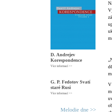
N
Vý
z
u
u
mě
D. Andrejev
„
Korespondence
dě
Více informací >>
ma
G. P. Fedotov Svatí
V
staré Rusi
m
Více informací >>
uv
ob
Melodie dne >>