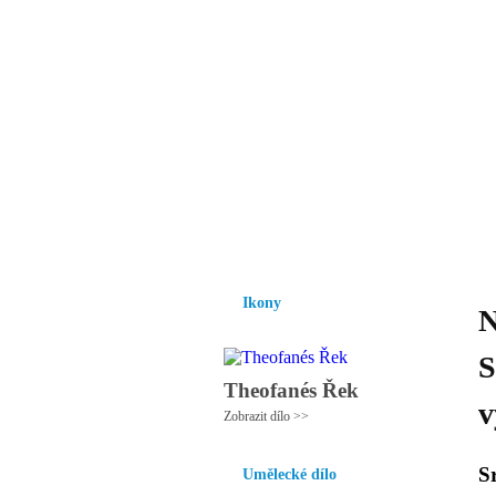
Vzrůst mravnosti a
nezbytnou podmínk
společnosti.
Úvod
Ikony
Hesychasmus
Umění
Ikony
N
S
Theofanés Řek
v
Zobrazit dílo >>
S
Umělecké dílo