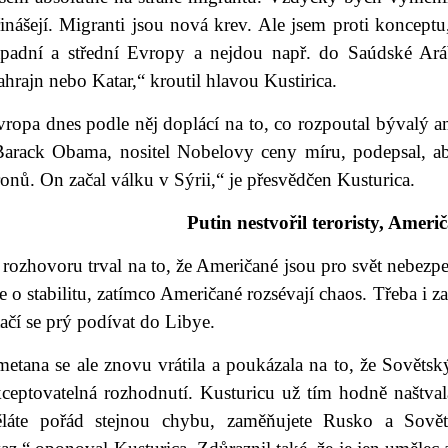
inášejí. Migranti jsou nová krev. Ale jsem proti koncept
ápadní a střední Evropy a nejdou např. do Saúdské Ará
hrajn nebo Katar,“ kroutil hlavou Kustirica.
vropa dnes podle něj doplácí na to, co rozpoutal bývalý 
Barack Obama, nositel Nobelovy ceny míru, podepsal, ab
onů. On začal válku v Sýrii,“ je přesvědčen Kusturica.
Putin nestvořil teroristy, Ameri
 rozhovoru trval na to, že Američané jsou pro svět nebez
e o stabilitu, zatímco Američané rozsévají chaos. Třeba i za
ačí se prý podívat do Libye.
etana se ale znovu vrátila a poukázala na to, že Sovětský
kceptovatelná rozhodnutí. Kusturicu už tím hodně naštv
ěláte pořád stejnou chybu, zaměňujete Rusko a Sově