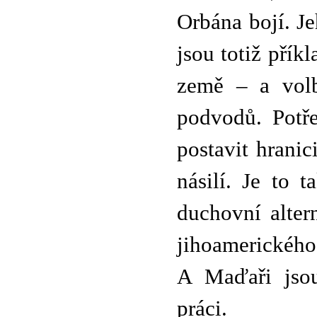
Orbána bojí. J
jsou totiž přík
země – a volb
podvodů. Potře
postavit hrani
násilí. Je to 
duchovní altern
jihoamerického 
A Maďaři jsou
práci.