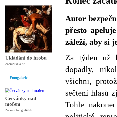
Konec začát
Autor bezpečně
přesto apeluj
záleží, aby si 
Za týden už b
Ukládání do hrobu
Zobrazit dílo >>
dopadly, niko
Fotogalerie
všichni, prot
sečtení hlasů zj
Červánky nad
Tohle nakonec 
mořem
Zobrazit fotografii >>
politické „repre