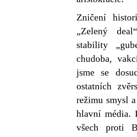
Zničení histo
„Zelený deal“
stability „gub
chudoba, vakci
jsme se dosud
ostatních zvěr
režimu smysl a 
hlavní média. 
všech proti 