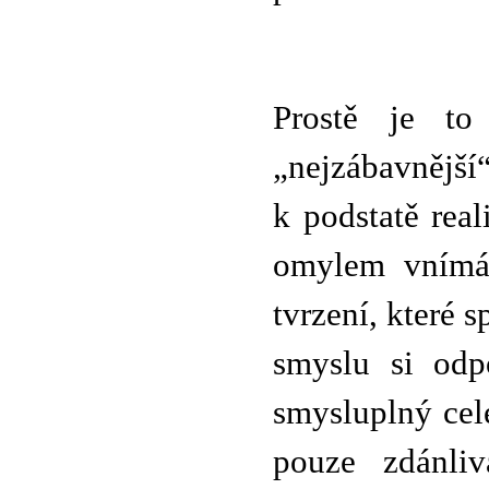
Prostě je to
„nejzábavnější“
k podstatě real
omylem vnímán
tvrzení, které
smyslu si odp
smysluplný cel
pouze zdánli