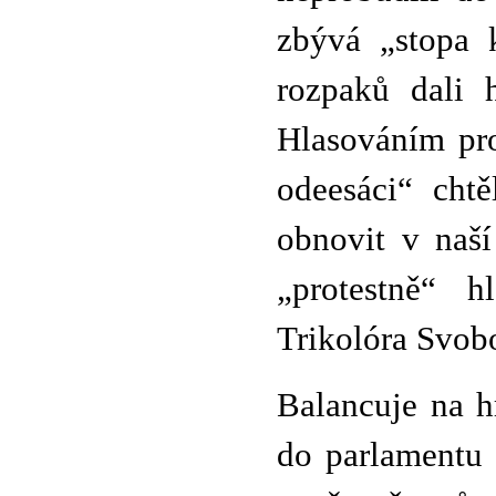
zbývá „stopa k
rozpaků dali 
Hlasováním pro
odeesáci“ chtě
obnovit v naší
„protestně“ 
Trikolóra Svob
Balancuje na h
do parlamentu 