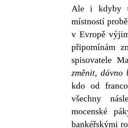
Ale i kdyby t
místností proběh
v Evropě výjim
připomínám z
spisovatele M
změnit, dávno 
kdo od franco
všechny násl
mocenské páky
bankéřskými ro