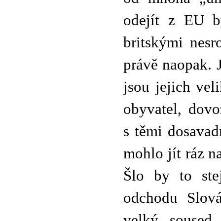
odejít z EU b
britskými nesr
právě naopak. 
jsou jejich ve
obyvatel, dovo
s těmi dosavad
mohlo jít ráz n
Šlo by to ste
odchodu Slová
velký soused