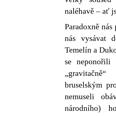
naléhavě – ať j
Paradoxně nás 
nás vysávat d
Temelín a Duko
se neponořili
„gravitačně“
bruselským pr
nemuseli obá
národního) h