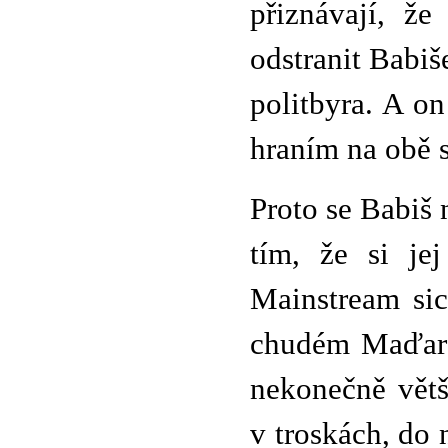
přiznávají, ž
odstranit Babiš
politbyra. A o
hraním na obě 
Proto se Babiš
tím, že si jej
Mainstream sic
chudém Maďarsk
nekonečně větš
v troskách, do 