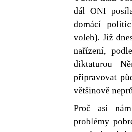
dál ONI posíla
domácí politi
voleb). Již dne
nařízení, podl
diktaturou N
připravovat půd
většinově nepr
Proč asi nám
problémy pobre