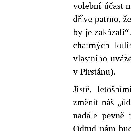
volební účast 
dříve patrno, 
by je zakázali“
chatrných kul
vlastního uváže
v Pirstánu).
Jistě, letošn
změnit náš „úd
nadále pevně p
Odtud nám bud