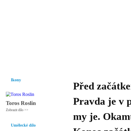
Vzrůst mravnosti a morálky je
nezbytnou podmínkou rozvoje
společnosti.
Úvod
Ikony
Hesychasmus
Umění
Knihovna
Hudba
Fot
Ikony
Před začátke
Pravda je v 
Toros Roslin
Zobrazit dílo >>
my je. Okamur
Umělecké dílo