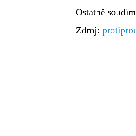
Ostatně soudím
Zdroj:
protipro
© 2011 Rodon.CZ
Hlavní stránka
|
Knihovna
|
Uměn
Všechna práva vyhrazena
Podmínky užití
|
Mapa stránek
|
Kont