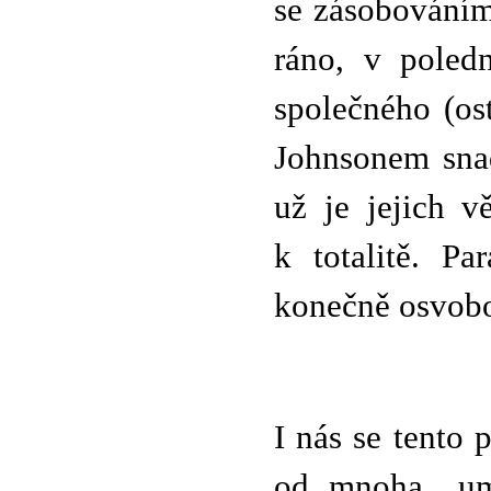
se zásobováním
ráno, v poled
společného (os
Johnsonem snad 
už je jejich v
k totalitě. P
konečně osvobo
I nás se tento
od mnoha „umí