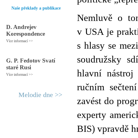
Naše překlady a publikace
Nemluvě o to
D. Andrejev
v USA je prakt
Korespondence
Více informací >>
s hlasy se mez
soudružsky sdí
G. P. Fedotov Svatí
staré Rusi
hlavní nástroj
Více informací >>
ručním sečtení
Melodie dne >>
zavést do progr
experty americ
BIS) vpravdě h