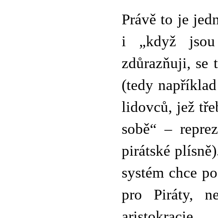
Právě to je jedn
i „když jsou
zdůrazňuji, se
(tedy napříkla
lidovců, jež tř
sobě“ – repreze
pirátské plísně
systém chce po
pro Piráty, n
aristokracie.