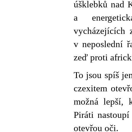
úšklebků nad K
a energetic
vycházejících 
v neposlední 
zeď proti afric
To jsou spíš j
czexitem otevř
možná lepší, 
Piráti nastoup
otevřou oči.