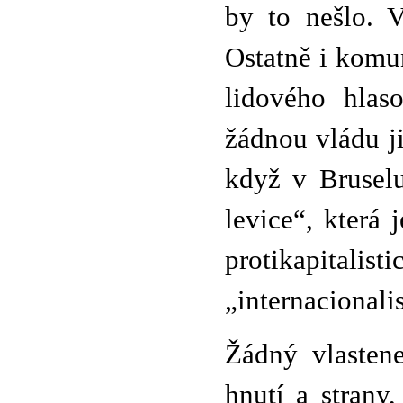
by to nešlo. 
Ostatně i komun
lidového hla
žádnou vládu ji
když v Bruselu
levice“, která 
protikapit
„internacionali
Žádný vlastene
hnutí a strany