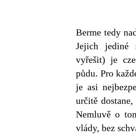
Berme tedy nad
Jejich jediné
vyřešit) je c
půdu. Pro každ
je asi nejbez
určitě dostane,
Nemluvě o tom
vlády, bez schv