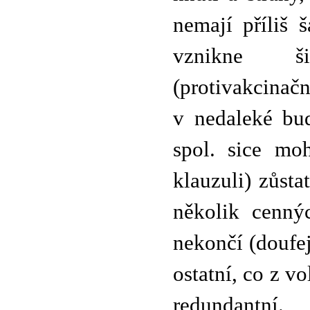
nemají příliš 
vznikne šir
(protivakcinač
v nedaleké bu
spol. sice mo
klauzuli) zůst
několik cennýc
nekončí (doufe
ostatní, co z v
redundantní.