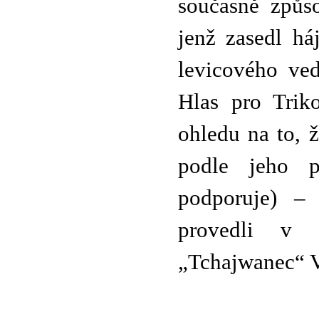
současně způso
jenž zasedl há
levicového ve
Hlas pro Trik
ohledu na to, 
podle jeho p
podporuje) – 
provedli v 
„Tchajwanec“ Vy