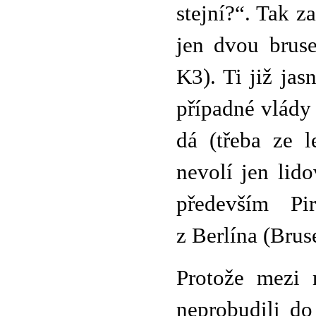
stejní?“. Tak z
jen dvou bruse
K3). Ti již ja
případné vlády
dá (třeba ze l
nevolí jen lid
především Pi
z Berlína (Brus
Protože mezi n
neprobudili do