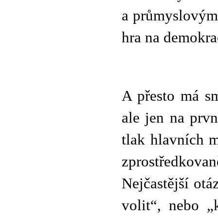
a průmyslovými
hra na demokrac
A přesto má sm
ale jen na prv
tlak hlavních 
zprostředkova
Nejčastější ot
volit“, nebo „