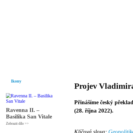
Vzrůst mravnosti a morálky je
nezbytnou podmínkou rozvoje
společnosti.
Úvod
Ikony
Hesychasmus
Umění
Knihovna
Hudba
Fot
Ikony
Projev Vladimi
Přinášíme český překlad
Ravenna II. –
(28. října 2022).
Basilika San Vitale
Zobrazit dílo >>
Klíčová slova:
Geopolitik