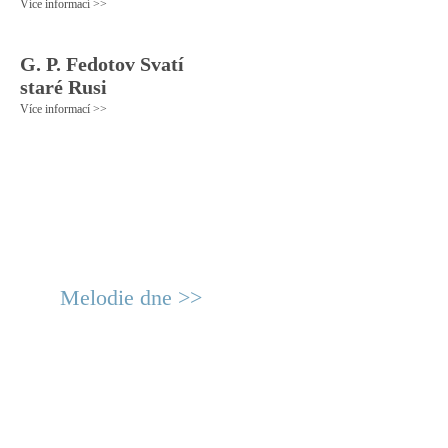
Více informací >>
G. P. Fedotov Svatí
staré Rusi
Více informací >>
Melodie dne >>
© 2011 Rodon.CZ
Hlavní stránka
|
Knihovna
|
Uměn
Všechna práva vyhrazena
Podmínky užití
|
Mapa stránek
|
Kont