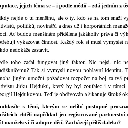
opulace, jejich téma se – i podle médií – zdá jedním z t
ikdy nejde o tu menšinu, ale o ty, kdo se na tom snaží v
tivistů, politiků, novinářů a dnes už i korporátních manaže
oci. Ať budou menšinám přidělena jakákoliv práva či výh
třebují vykazovat činnost. Každý rok si musí vymyslet ně
kdo nedokáže zastavit.
edle toho začal fungovat jiný faktor. Nic nejsi, nic ne
udižkničemu? Tak si vymysli novou pohlavní identitu. To
noha jiným umožní požadovat rozpočet na boj za tvá pr
ktivistu Jirku Hejduků, který by byl zoufalec i v rámci 
eorgií Hejdukovou. Teď je obdivován a šikanuje široké ok
ouhlasíte s těmi, kterým se nelíbí postupné pro
očátcích chtěli například jen registrované partnerství
t manželství či adopce dětí. Zacházejí příliš daleko?