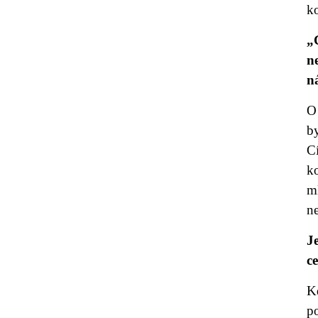
ko
„
n
n
O
b
C
k
m
n
J
c
K
po