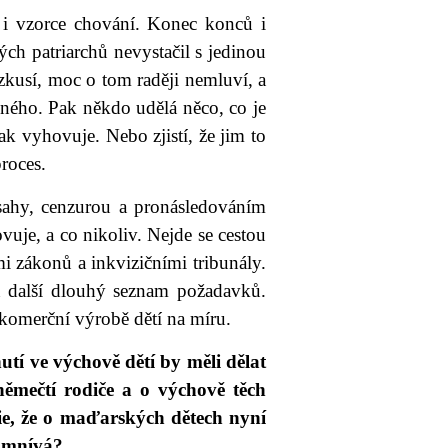
í i vzorce chování. Konec konců i
ch patriarchů nevystačil s jedinou
kusí, moc o tom raději nemluví, a
iného. Pak někdo udělá něco, co je
tak vyhovuje. Nebo zjistí, že jim to
roces.
ásahy, cenzurou a pronásledováním
uje, a co nikoliv. Nejde se cestou
i zákonů a inkvizičními tribunály.
en další dlouhý seznam požadavků.
a komerční výrobě dětí na míru.
í ve výchově dětí by měli dělat
ěmečtí rodiče a o výchově těch
, že o maďarských dětech nyní
domnívá?