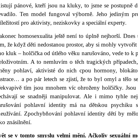
istují pánové, kteří jsou na kluky, to jsme se postupně 
evadilo. Ten model fungoval výborně. Jeho jediným pro
íležitostí pro aktivisty, neziskovky a speciální experty.
akonec homosexualita ještě není to úplně nejhorší. Dnes 
m, že když děti nedostanou prostor, aby si mohly vytvořit
no kluk – holčička od útlého věku narušováno, vede to 
eloživotním. A to nemluvím o těch tragických případech
měny pohlaví, aktivisté do nich cpou hormony, blokátor
strace… a po pár letech se zjistí, že to byl omyl a tělo s
řekvapivě tím jsou mnohem víc ohroženy holčičky. Jsou 
echávají se snadněji manipulovat. Ale i mimo tyhle nej
arušování pohlavní identity má na dětskou psychiku s
neužívání. Zpochybňování pohlavní identity dětí by měl
ko znásilnění.
vět se v tomto smyslu velmi mění. Ačkoliv sexuální me