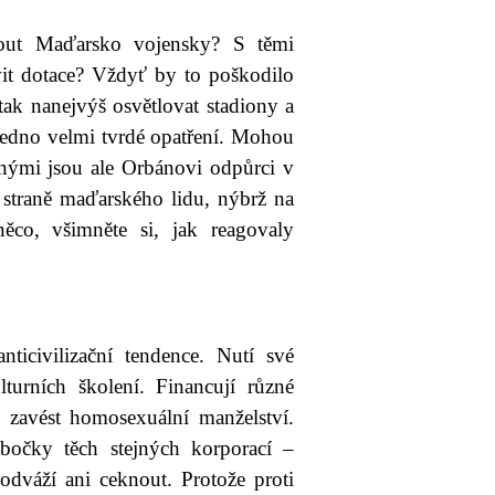
dnout Maďarsko vojensky? S těmi
vit dotace? Vždyť by to poškodilo
k nanejvýš osvětlovat stadiony a
 jedno velmi tvrdé opatření. Mohou
nými jsou ale Orbánovi odpůrci v
a straně maďarského lidu, nýbrž na
ěco, všimněte si, jak reagovaly
ticivilizační tendence. Nutí své
turních školení. Financují různé
 zavést homosexuální manželství.
bočky těch stejných korporací –
váží ani ceknout. Protože proti