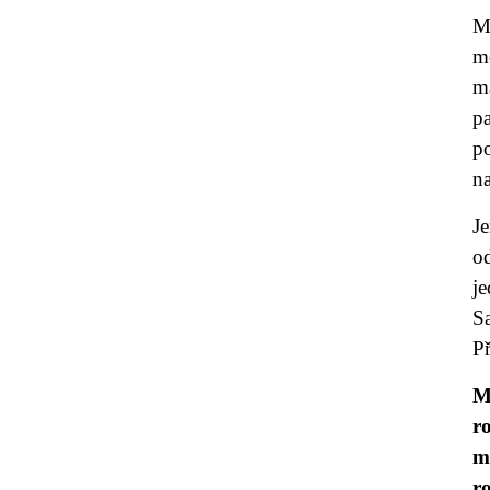
M
m
m
pa
po
n
J
od
j
S
Př
M
r
m
r