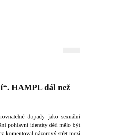
 Andrejev
Fond Daniila Andrejeva
oručujeme
Naše knihovna
í“. HAMPL dál než
rovnatelné dopady jako sexuální
í pohlavní identity dětí mělo být
.cz komentoval názorový střet mezi