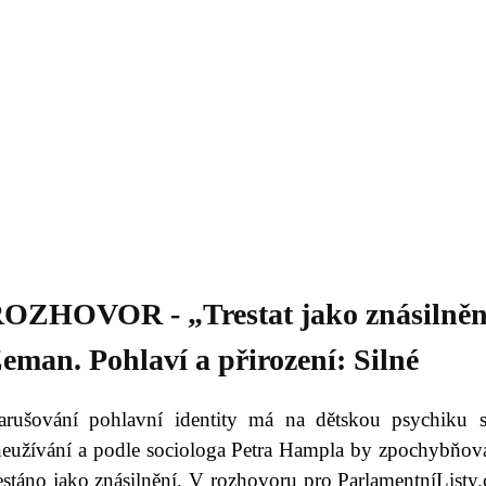
Daniil
 morálky je
ou rozvoje
Knihovna
Hudba
Fotogalerie
Videogalerie
Témata
Dop
OZHOVOR - „Trestat jako znásilněn
eman. Pohlaví a přirození: Silné
arušování pohlavní identity má na dětskou psychiku s
neužívání a podle sociologa Petra Hampla by zpochybňován
estáno jako znásilnění. V rozhovoru pro ParlamentníListy