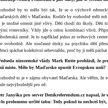
ozhodně by to mělo být tak, že se o výchově německ
ďarských dětí v Maďarsku. Rodiče by rozhodně měli mít zás
 je možné omezit jiné vlivy. Děti chodí do školy. Děti tr
vými vrstevníky. Vždy jde o celou kombinaci vlivů. Při
áboženská země. Je to například jedno ze světových cente
ije svobodně. Ale současné útoky na psychiku dětí přesah
mci spáchat kolektivní sebevraždu, proč by ji měli páchat
ředseda nizozemské vlády Mark Rutte prohlásil, že p
nii místo. Mělo by Maďarsko opustit Evropskou unii?
zhodně to je v zájmu obyvatel Maďarska. Ale věřím, že to 
ude nejvýhodnější pro ně.
etr Janyška pro server Deníkreferendum.cz napsal, že 
ylo prolomeno určité tabu: Tedy pokud tu nechceš být,