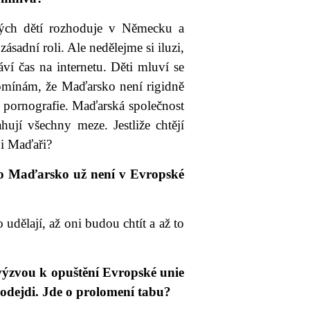
ých dětí rozhoduje v Německu a
adní roli. Ale nedělejme si iluzi,
áví čas na internetu. Děti mluví se
pomínám, že Maďarsko není rigidně
r pornografie. Maďarská společnost
ují všechny meze. Jestliže chtějí
 i Maďaři?
ro Maďarsko už není v Evropské
udělají, až oni budou chtít a až to
výzvou k opuštění Evropské unie
 odejdi. Jde o prolomení tabu?