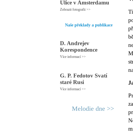
Ulice v Amsterdamu
Zobrazit fotografii >>
T
p
Naše překlady a publikace
p
bě
D. Andrejev
n
Korespondence
M
Více informací >>
s
n
G. P. Fedotov Svatí
staré Rusi
J
Více informací >>
P
z
Melodie dne >>
p
N
m