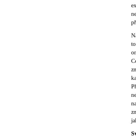
ex
n
př
N
to
o
C
z
ka
P
n
n
z
ja
S