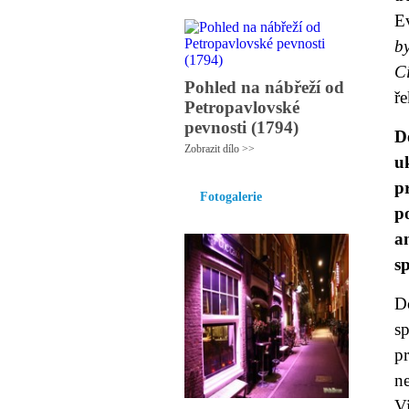
E
b
Cí
Pohled na nábřeží od
ře
Petropavlovské
pevnosti (1794)
D
Zobrazit dílo >>
u
p
Fotogalerie
p
a
s
Do
s
pr
n
Vi