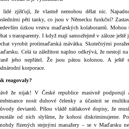
i lidé zjišťují, že vlastně nemohou dělat nic. Napa
osledními pěti tanky, co jsou v Německu funkční? Zasta
ředevším úzkou vrstvu maďarských kolaborantů. Mohou ta
hat s transparenty. I když mají samozřejmě v záloze ještě
echat vyrobit protimaďarská mávátka. Skutečnými poraže
aďarsku. Celá ta záležitost naplno odkrývá, že nestojí n
traně jeho nepřátel. Že jsou pátou kolonou. A ještě n
adnárodní korporace.
ak reagovaly?
rávě že nijak! V České republice masivně podporují an
aměstnance nosit duhové čelenky a účastnit se multikul
růvody deviantů. Píšou vládě nátlakové dopisy, že musí
eustále od nich slyšíme, že kohosi diskriminujeme. Po
nohdy řízených stejnými manažery – se v Maďarsku neod