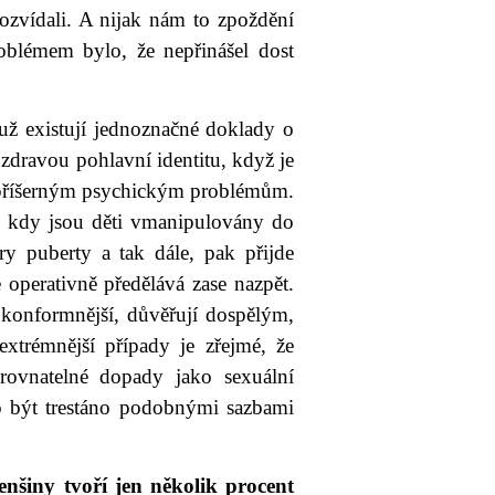
dozvídali. A nijak nám to zpoždění
blémem bylo, že nepřinášel dost
už existují jednoznačné doklady o
 zdravou pohlavní identitu, když je
k příšerným psychickým problémům.
, kdy jsou děti vmanipulovány do
y puberty a tak dále, pak přijde
e operativně předělává zase nazpět.
konformnější, důvěřují dospělým,
extrémnější případy je zřejmé, že
rovnatelné dopady jako sexuální
o být trestáno podobnými sazbami
nšiny tvoří jen několik procent