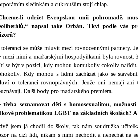
rporátním slečinkám a cukroušům stojí chlap.
Chceme-li udržet Evropskou unii pohromadě, musí
eoliberálů,“ napsal také Orbán. Tkví podle vás pr
ázorů?
 toleranci se může mluvit mezi rovnocennými partnery. Je
y mezi nimi a maďarskými hospodyňkami byla rovnost, že
ítí se být v pozici, kdy mohou komukoliv cokoliv nařídit
ohokoliv. Kdy mohou s lidmi zacházet jako se stavebn
luví o toleranci rovnoprávných. Jenže oni nemají ani 
euznávají. Další body pro maďarského premiéra.
e třeba seznamovat děti s homosexualitou, možností
elkově problematikou LGBT na základních školách? A 
dyž jsem já chodil do školy, tak nám soudružka učitelka
zor na cizí lidi, nikam s nimi nechodit a nenechat na se