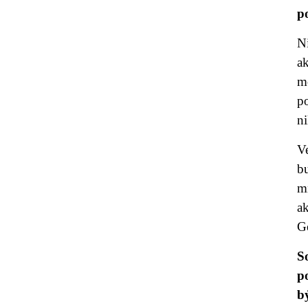
p
N
ak
m
po
ni
V
b
m
a
G
S
p
bý