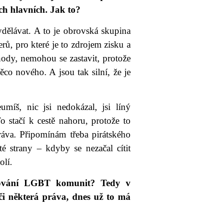
ěch hlavních. Jak to?
ydělávat. A to je obrovská skupina
rů, pro které je to zdrojem zisku a
ody, nemohou se zastavit, protože
co nového. A jsou tak silní, že je
umíš, nic jsi nedokázal, jsi líný
 stačí k cestě nahoru, protože to
áva. Připomínám třeba pirátského
té strany – kdyby se nezačal cítit
olí.
sazování LGBT komunit? Tedy v
 či některá práva, dnes už to má