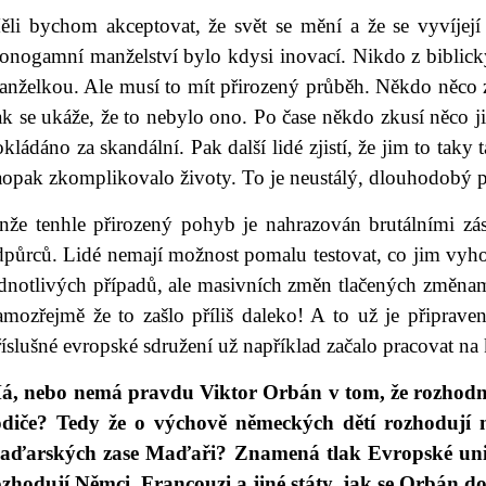
ěli bychom akceptovat, že svět se mění a že se vyvíjej
onogamní manželství bylo kdysi inovací. Nikdo z biblický
anželkou. Ale musí to mít přirozený průběh. Někdo něco z
k se ukáže, že to nebylo ono. Po čase někdo zkusí něco j
kládáno za skandální. Pak další lidé zjistí, že jim to taky 
aopak zkomplikovalo životy. To je neustálý, dlouhodobý p
enže tenhle přirozený pohyb je nahrazován brutálními z
půrců. Lidé nemají možnost pomalu testovat, co jim vyhov
ednotlivých případů, ale masivních změn tlačených změnam
amozřejmě že to zašlo příliš daleko! A to už je připrav
íslušné evropské sdružení už například začalo pracovat n
á, nebo nemá pravdu Viktor Orbán v tom, že rozhodnut
odiče? Tedy že o výchově německých dětí rozhodují n
aďarských zase Maďaři? Znamená tlak Evropské unie
ozhodují Němci, Francouzi a jiné státy, jak se Orbán 