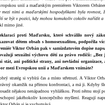
vropskou unií a maďarským premiérem Viktorem Orbáne
y mezi nimi a maďarskými hospodyňkami byla rovnost, že
tí se být v pozici, kdy mohou komukoliv cokoliv nařídit a
kl mimo jiné.
eklaraci proti Maďarsku, které schválilo nový zák
kazovat dětem obsah s homosexualitou, podpořila víc
remiér Viktor Orbán pak v samizdatovém dopise napsal
ovažují sexuální výchovu dětí za právo rodičů: „Bez j
ni stát, ani politické strany, ani nevládní organizace,
por mezi Evropskou unií a Maďarskem vnímáte?
brý stratég si vybírá čas a místo střetnutí. A Viktor Orb
právný okamžik na přímou konfrontaci, a má ji. Kdyby šl
osadit nějakou nenápadnou vyhláškou. Proti němu stojí poli
eschopní jakéhokoliv koncepčního myšlení. Reagují napr
ktor Orbán si je vychutnává.