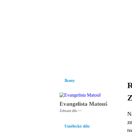
Vzrůst mravnosti a
nezbytnou podmínk
společnosti.
Úvod
Ikony
Hesychasmus
Umění
Ikony
R
Z
Evangelista Matouš
Zobrazit dílo >>
N
z
Umělecké dílo
tr