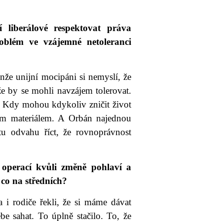
 liberálové respektovat práva
oblém ve vzájemné netoleranci
nže unijní mocipáni si nemyslí, že
 by se mohli navzájem tolerovat.
. Kdy mohou kdykoliv zničit život
ím materiálem. A Orbán najednou
tu odvahu říct, že rovnoprávnost
 operací kvůli změně pohlaví a
co na středních?
 i rodiče řekli, že si máme dávat
be sahat. To úplně stačilo. To, že