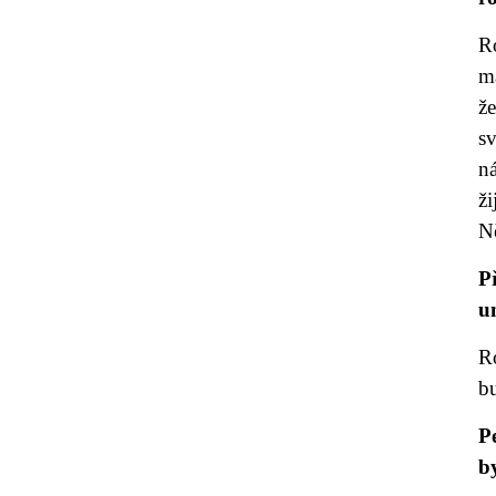
R
ma
že
s
n
ž
Ně
P
u
Ro
b
P
b