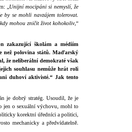
m: „
Unijní mocipáni si nemyslí, že
 by se mohli navzájem tolerovat.
 kdy mohou zničit život kohokoliv
,“
on zakazující školám a médiím
e než polovina států. Maďarský
, že neliberální demokraté však
ejich souhlasu nemůže hrát roli
 ani duhoví aktivisté.“ Jak tento
án je dobrý stratég. Usoudil, že je
o jen o sexuální výchovu, mohl to
ticky korektní úředníci a politici,
osto mechanicky a předvídatelně.