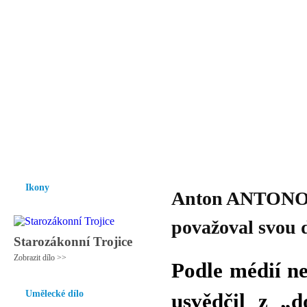
Vzrůst mravnosti a morálky je
nezbytnou podmínkou rozvoje
společnosti.
Úvod
Ikony
Hesychasmus
Umění
Knihovna
Hudba
Fot
Ikony
Anton ANTONOV 
považoval svou 
Starozákonní Trojice
Zobrazit dílo >>
Podle médií n
Umělecké dílo
usvědčil z „d