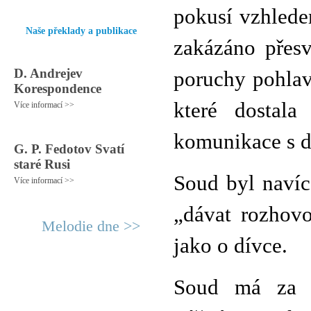
pokusí vzhlede
Naše překlady a publikace
zakázáno přesv
D. Andrejev
poruchy pohlav
Korespondence
které dostala
Více informací >>
komunikace s dí
G. P. Fedotov Svatí
staré Rusi
Soud byl navíc
Více informací >>
„dávat rozhovo
Melodie dne >>
jako o dívce.
Soud má za t