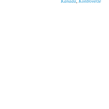
Kanada
,
Kontroverze
© 2011 Rodon.CZ
Hlavní stránka
|
Knihovna
|
Uměn
Všechna práva vyhrazena
Podmínky užití
|
Mapa stránek
|
Kont