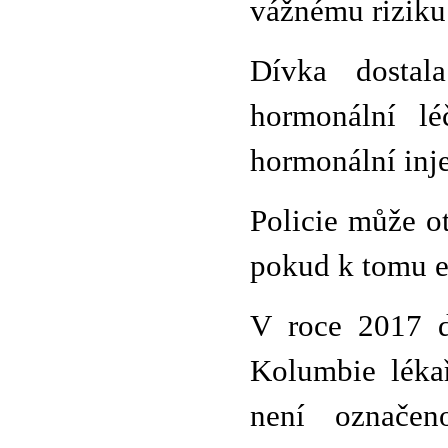
vážnému riziku
Dívka dostal
hormonální lé
hormonální inje
Policie může o
pokud k tomu e
V roce 2017 d
Kolumbie lékař
není označe