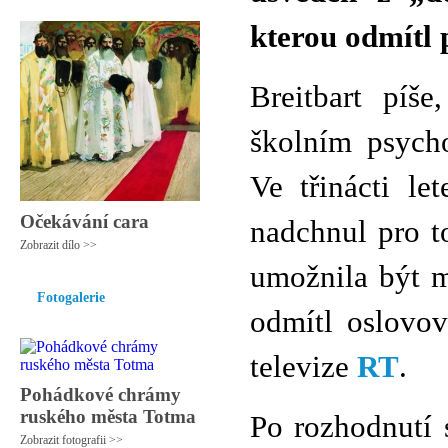
kterou odmítl 
Breitbart píš
školním psych
Ve třinácti le
Očekávání cara
nadchnul pro to
Zobrazit dílo >>
umožnila být 
Fotogalerie
odmítl oslovo
televize
RT
.
Pohádkové chrámy
ruského města Totma
Po rozhodnutí 
Zobrazit fotografii >>