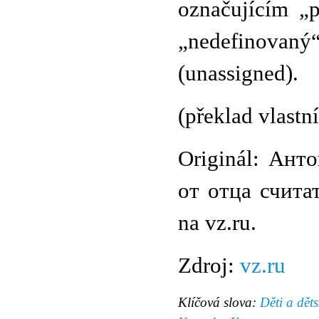
označujícím „
„nedefinovaný
(unassigned).
(překlad vlastní
Originál: Ант
от отца счита
na vz.ru.
Zdroj:
vz.ru
Klíčová slova:
Děti a dět