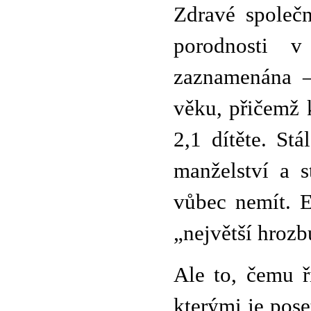
Zdravé společn
porodnosti 
zaznamenána –
věku, přičemž 
2,1 dítěte. St
manželství a s
vůbec nemít. 
„největší hrozbu
Ale to, čemu ř
kterými je pose