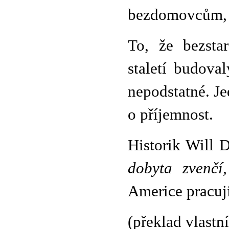
bezdomovcům, ab
To, že bezstar
staletí budova
nepodstatné. Je
o příjemnost.
Historik Will 
dobyta zvenčí
Americe pracují
(překlad vlastní