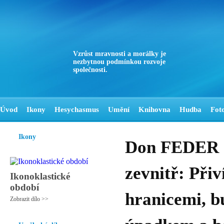
Vzrůst mravnosti a morálky je
nezbytnou podmínkou rozvoje
společnosti.
Úvod
Ikony
Hesychasmus
Umění
Knihovna
Hudba
Fot
Ikony
Don FEDER - 
zevnitř: Při
Ikonoklastické
období
hranicemi, b
Zobrazit dílo >>