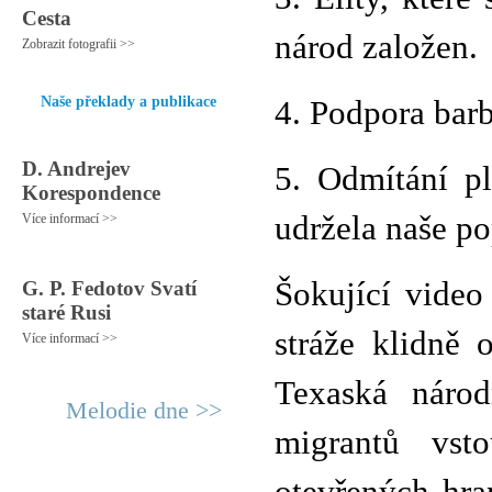
Cesta
národ založen.
Zobrazit fotografii >>
Naše překlady a publikace
4. Podpora bar
D. Andrejev
5. Odmítání pl
Korespondence
udržela naše po
Více informací >>
Šokující video
G. P. Fedotov Svatí
staré Rusi
stráže klidně 
Více informací >>
Texaská národ
Melodie dne >>
migrantů vsto