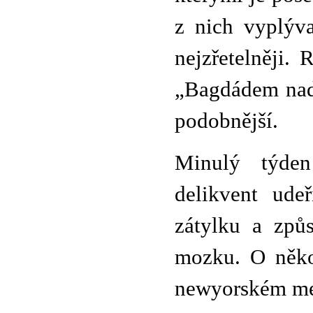
z nich vyplýva
nejzřetelněji
„Bagdádem nad
podobnější.
Minulý týde
delikvent ude
zátylku a způ
mozku. O někol
newyorském met