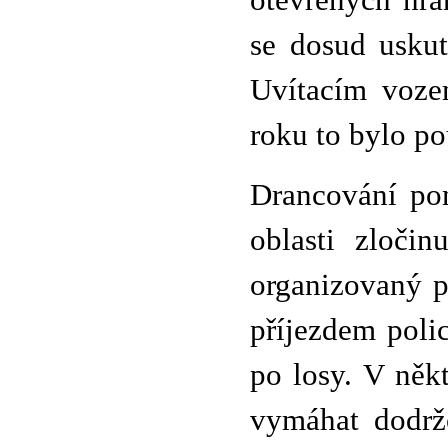
otevřených hra
se dosud uskut
Uvítacím voze
roku to bylo po
Drancování pom
oblasti zloči
organizovaný p
příjezdem polic
po losy. V někt
vymáhat dodrž