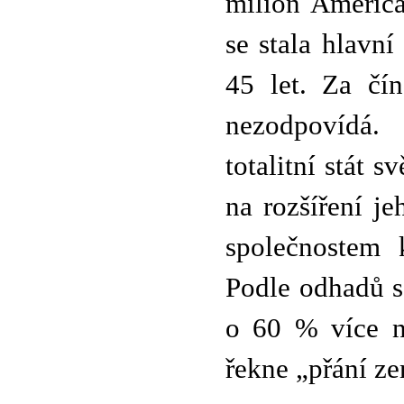
milion Američa
se stala hlavn
45 let. Za čí
nezodpovídá.
totalitní stát 
na rozšíření 
společnostem 
Podle odhadů s
o 60 % více ne
řekne „přání ze