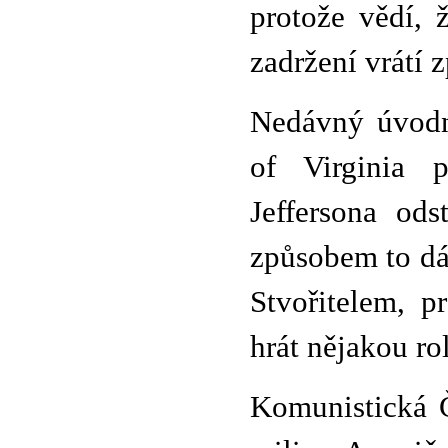
protože vědí, ž
zadržení vrátí z
Nedávný úvodn
of Virginia 
Jeffersona ods
způsobem to dá
Stvořitelem, p
hrát nějakou r
Komunistická Č