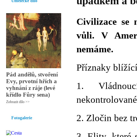
úpadkem a b
Umělecké dílo
Civilizace se
vůli. V Amer
nemáme.
Příznaky blížíc
Pád andělů, stvoření
Evy, prvotní hřích a
1. Vládnouc
vyhnání z ráje (levé
křídlo Fůry sena)
nekontrolované 
Zobrazit dílo >>
2. Zločin bez tr
Fotogalerie
3. Elity, kter