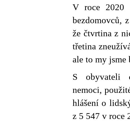
V roce 2020 
bezdomovců, z 
že čtvrtina z 
třetina zneužív
ale to my jsme 
S obyvateli c
nemoci, použité
hlášení o lids
z 5 547 v roce 