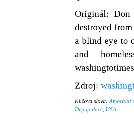
Originál: Don 
destroyed from 
a blind eye to 
and homele
washingtotimes
Zdroj:
washing
Klíčová slova:
Amorální 
Depopulace
,
USA