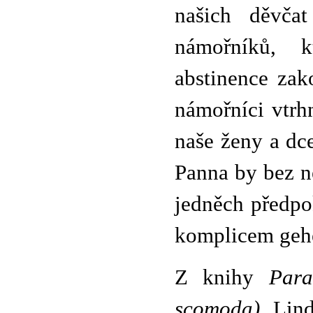
našich děvčat
námořníků, 
abstinence zak
námořníci vtrh
naše ženy a dce
Panna by bez n
jedněch předpok
komplicem geh
Z knihy
Para
scomoda)
, Lin