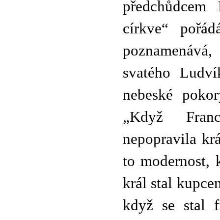
předchůdcem F
církve“ pořád
poznamenává, 
svatého Ludví
nebeské pokor
„Když Franc
nepopravila kr
to modernost, 
král stal kupce
když se stal f