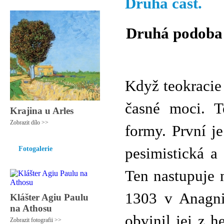
Druhá část.
Druhá podoba 
Když teokracie
časné moci.
Krajina u Arles
Zobrazit dílo >>
formy. První je
Fotogalerie
pesimistická a 
Ten nastupuje n
1303 v Anagni
Klášter Agiu Paulu
na Athosu
obvinil jej z h
Zobrazit fotografii >>