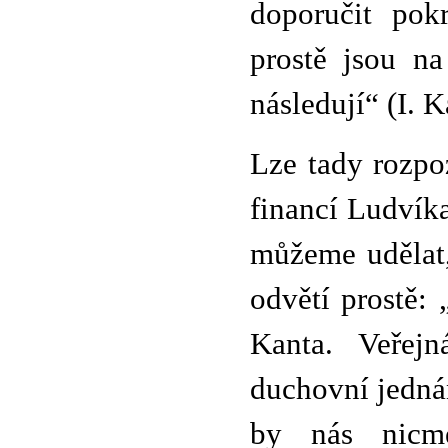
doporučit pok
prostě jsou na
následují“ (I. 
Lze tady rozpo
financí Ludvíka
můžeme udělat
odvětí prostě:
Kanta. Veřej
duchovní jednán
by nás nicm