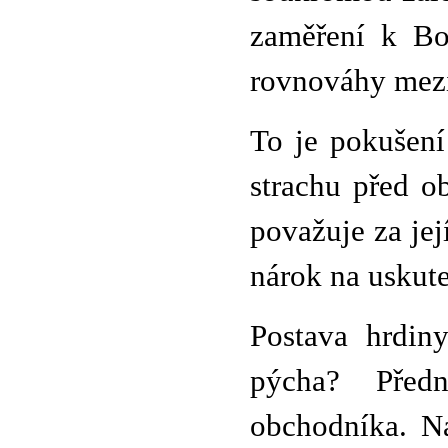
zaměření k Bo
rovnováhy mezi
To je pokušení
strachu před o
považuje za jej
nárok na uskut
Postava hrdin
pýcha? Předn
obchodníka. Ná