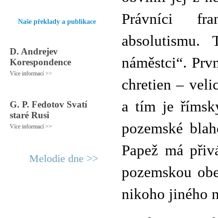
Právníci fra
Naše překlady a publikace
absolutismu. 
D. Andrejev
náměstci“. První
Korespondence
Více informací >>
chretien – veli
a tím je římsk
G. P. Fedotov Svatí
staré Rusi
pozemské blaho
Více informací >>
Papež má přivá
Melodie dne >>
pozemskou obe
nikoho jiného 