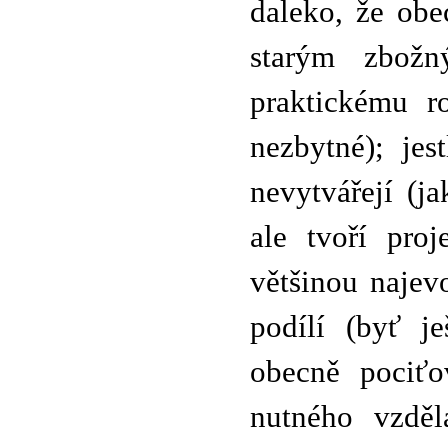
daleko, že obe
starým zbož
praktickému r
nezbytné); jes
nevytvářejí (j
ale tvoří pro
většinou najevo
podílí (byť j
obecně pociťo
nutného vzděl