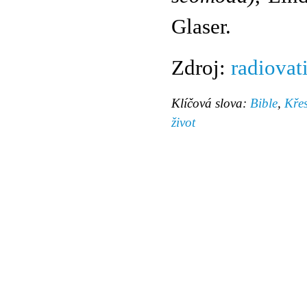
Glaser.
Zdroj:
radiovat
Klíčová slova:
Bible
,
Křes
život
© 2011 Rodon.CZ
Hlavní stránka
|
Knihovna
|
Uměn
Všechna práva vyhrazena
Podmínky užití
|
Mapa stránek
|
Kont