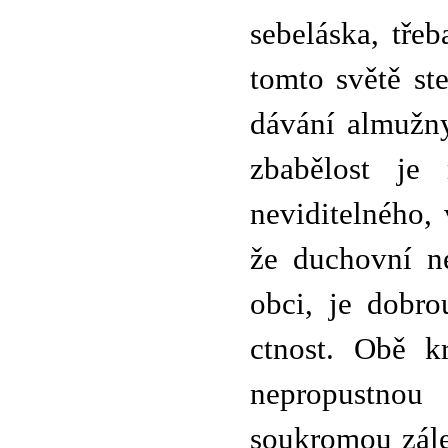
sebeláska, tře
tomto světě st
dávání almužny
zbabělost je 
neviditelného,
že duchovní ne
obci, je dobro
ctnost. Obě kr
nepropustnou
soukromou zálež