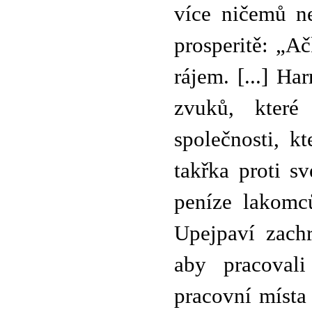
více ničemů n
prosperitě: „Ač
rájem. [...] H
zvuků, které
společnosti, k
takřka proti s
peníze lakomců
Upejpaví zachr
aby pracovali
pracovní místa