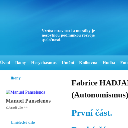
Vzrůst mravnosti a morálky je
nezbytnou podmínkou rozvoje
společnosti.
Úvod
Ikony
Hesychasmus
Umění
Knihovna
Hudba
Fot
Ikony
Fabrice HADJAD
(Autonomismus) -
Manuel Panselenos
Zobrazit dílo >>
První část.
Umělecké dílo