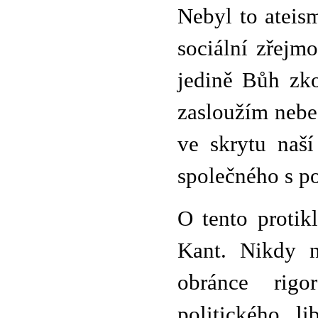
Nebyl to ateism
sociální zřejmo
jedině Bůh zko
zasloužím nebe 
ve skrytu naš
společného s p
O tento protik
Kant. Nikdy n
obránce rigo
politického l