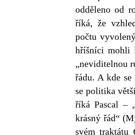
odděleno od r
říká, že vzhl
počtu vyvolený
hříšníci mohli
„neviditelnou r
řádu. A kde se 
se politika větš
říká Pascal – 
krásný řád“ (My
svém traktátu 