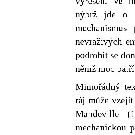
vyřešen. Ve hř
nýbrž jde o 
mechanismus p
nevraživých em
podrobit se do
němž moc patří
Mimořádný tex
ráj může vzejí
Mandeville (
mechanickou pr