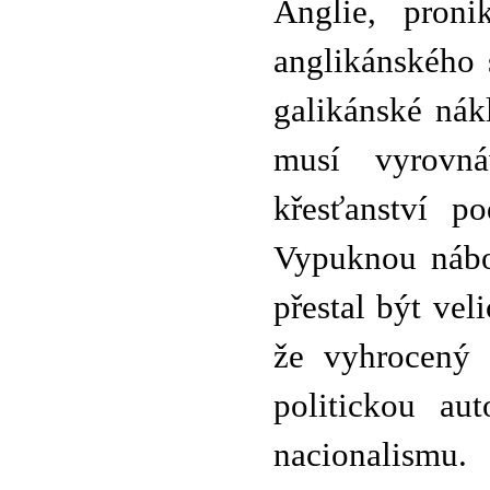
Anglie, proni
anglikánského 
galikánské nák
musí vyrovná
křesťanství p
Vypuknou nábož
přestal být ve
že vyhrocený 
politickou au
nacionalismu.