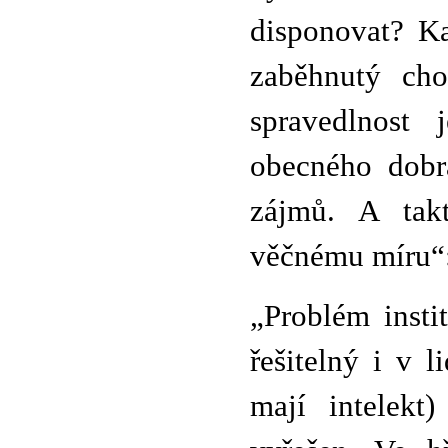
disponovat? Ka
zaběhnutý cho
spravedlnost 
obecného dobra
zájmů. A tak
věčnému míru“
„Problém instit
řešitelný i v 
mají intelekt