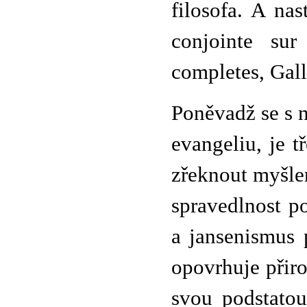
filosofa. A na
conjointe su
completes, Galli
Poněvadž se s 
evangeliu, je t
zřeknout myšle
spravedlnost p
a jansenismus p
opovrhuje přiro
svou podstatou