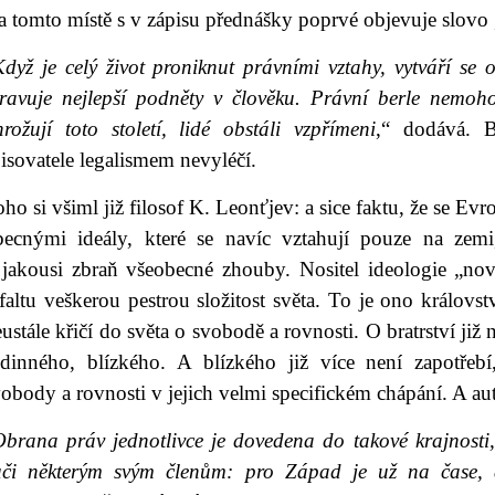
 tomto místě s v zápisu přednášky poprvé objevuje slovo 
dyž je celý život proniknut právními vztahy, vytváří se o
travuje nejlepší podněty v člověku. Právní berle nemoho
rožují toto století, lidé obstáli vzpřímeni
,“ dodává. B
isovatele legalismem nevyléčí.
ho si všiml již filosof K. Leonťjev: a sice faktu, že se 
becnými ideály, které se navíc vztahují pouze na zemi
 jakousi zbraň všeobecné zhouby. Nositel ideologie „no
faltu veškerou pestrou složitost světa. To je ono královs
ustále křičí do světa o svobodě a rovnosti. O bratrství již n
odinného, blízkého. A blízkého již více není zapotřebí
obody a rovnosti v jejich velmi specifickém chápání. A au
Obrana práv jednotlivce je dovedena do takové krajnosti
ůči některým svým členům: pro Západ je už na čase, a