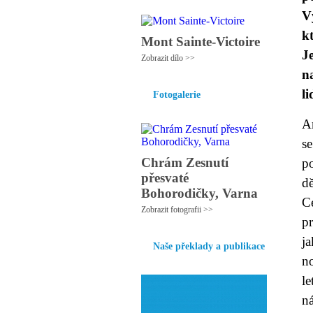
V
k
Mont Sainte-Victoire
J
Zobrazit dílo >>
n
l
Fotogalerie
Am
s
Chrám Zesnutí
po
přesvaté
d
Bohorodičky, Varna
C
Zobrazit fotografii >>
pr
ja
Naše překlady a publikace
n
le
n