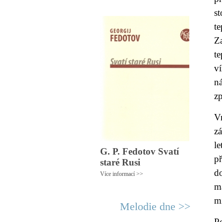
s
t
Z
t
ví
ná
z
Vr
z
le
G. P. Fedotov Svatí
p
staré Rusi
d
Více informací >>
m
m
Melodie dne >>
Po