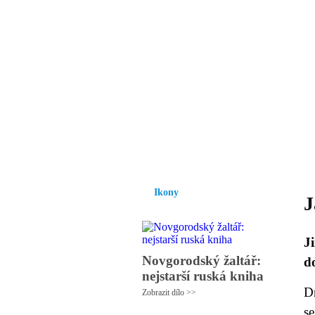
Vzrůst mravnosti a
nezbytnou podmínk
společnosti.
Úvod
Ikony
Hesychasmus
Umění
Ikony
J
J
Novgorodský žaltář:
d
nejstarší ruská kniha
Dn
Zobrazit dílo >>
se