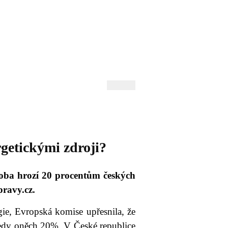
 Andrejev
Fond Daniila Andrejeva
oručujeme
Naše knihovna
getickými zdroji?
hudoba hrozí 20 procentům českých
pravy.cz.
rgie, Evropská komise upřesnila, že
 tedy oněch 20%. V České republice