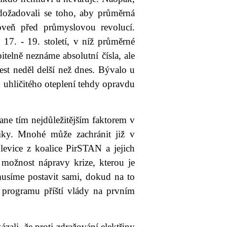
 dožadovali se toho, aby průměrná
veň před průmyslovou revolucí.
17. - 19. století, v níž průměrné
telně neznáme absolutní čísla, ale
est neděl delší než dnes. Bývalo u
u uhličitého oteplení tehdy opravdu
stane tím nejdůležitějším faktorem v
iky. Mnohé může zachránit již v
í levice z koalice PirSTAN a jejich
 možnost nápravy krize, kterou je
musíme postavit sami, dokud na to
programu příští vlády na prvním
zali, že proti zdražování elektřiny