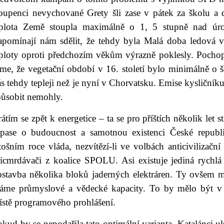
toupenci nevychované Grety šli zase v pátek za školu a
eplota Země stoupla maximálně o 1, 5 stupně nad úro
apomínají nám sdělit, že tehdy byla Malá doba ledová v 
eploty oproti předchozím věkům výrazně poklesly. Pochopi
me, že vegetační období v 16. století bylo minimálně o š
s tehdy tepleji než je nyní v Chorvatsku. Emise kysličník
působit nemohly.
átím se zpět k energetice – ta se pro příštích několik let 
ápase o budoucnost a samotnou existenci České republ
tošním roce vláda, nezvítězí-li ve volbách anticivilizačn
řicmrdávači z koalice SPOLU. Asi existuje jediná rychlá
ostavba několika bloků jaderných elektráren. Ty ovšem 
áme průmyslové a vědecké kapacity. To by mělo být v 
ístě programového prohlášení.
kud by se nepodařila tato optimální varianta, Katalánci uká