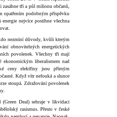
i zasáhne tři a půl milionu občanů,
álním opatřením podobným příspěvku
 energie nejvíce postihne všechna
ovat.
 nikdo nezmíní důvody, kvůli kterým
zování obnovitelných energetických
isních povolenek. Všechny tři mají
nuté ekonomickým liberalismem nad
ké ceny elektřiny jsou přímým
bčasné. Když vítr nefouká a slunce
burze stoupá. Zdražování povolenek
árny.
 (Green Deal) sehraje v likvidaci
otibělošský rasismus. Přesto v české
kdo nemluví a nevaruje. Naopak,