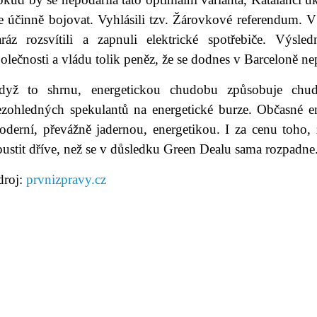
ze účinně bojovat. Vyhlásili tzv. Žárovkové referendum. 
aráz rozsvítili a zapnuli elektrické spotřebiče. Výsle
olečnosti a vládu tolik peněz, že se dodnes v Barceloně ne
dyž to shrnu, energetickou chudobu způsobuje chud
ezohledných spekulantů na energetické burze. Občasné e
oderní, převážně jadernou, energetikou. I za cenu toho
ustit dříve, než se v důsledku Green Dealu sama rozpadne
droj:
prvnizpravy.cz
avní stránka
|
Knihovna
|
Umění
|
Hudba
|
Fotogalerie
mínky užití
|
Mapa stránek
|
Kontakt