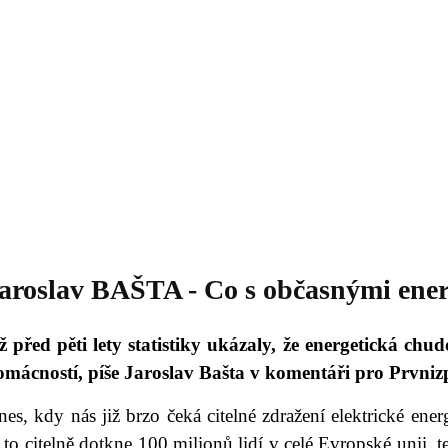
Daniil
 morálky je
ou rozvoje
Knihovna
Hudba
Fotogalerie
Videogalerie
Témata
Dop
aroslav BAŠTA - Co s občasnými ener
iž před pěti lety statistiky ukázaly, že energetická c
omácností, píše Jaroslav Bašta v komentáři pro Prvniz
es, kdy nás již brzo čeká citelné zdražení elektrické ene
 to citelně dotkne 100 milionů lidí v celé Evropské unii,