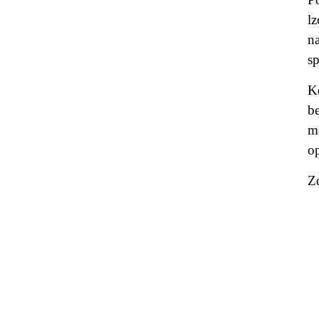
l
n
sp
K
b
m
op
Z
© 2011 Rodon.CZ
Hl
Všechna práva vyhrazena
Pod