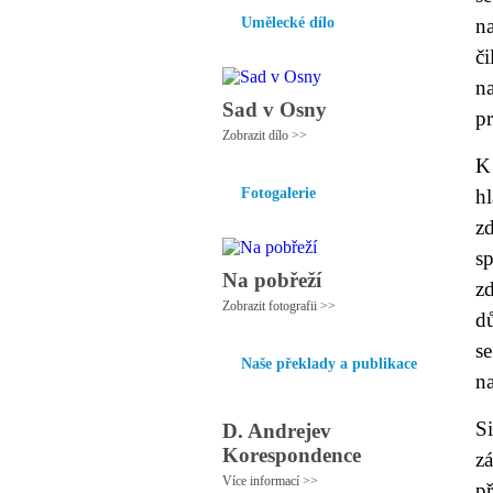
Umělecké dílo
na
č
n
Sad v Osny
pr
Zobrazit dílo >>
K 
Fotogalerie
h
z
s
Na pobřeží
z
Zobrazit fotografii >>
dů
se
Naše překlady a publikace
n
S
D. Andrejev
Korespondence
zá
Více informací >>
p