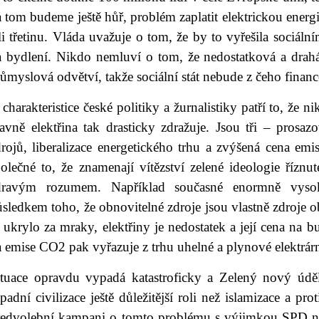
 tom budeme ještě hůř, problém zaplatit elektrickou energi
ili třetinu. Vláda uvažuje o tom, že by to vyřešila soci
a bydlení. Nikdo nemluví o tom, že nedostatková a drahá
ůmyslová odvětví, takže sociální stát nebude z čeho financ
charakteristice české politiky a žurnalistiky patří to, že
lavně elektřina tak drasticky zdražuje. Jsou tři – prosa
drojů, liberalizace energetického trhu a zvýšená cena em
polečné to, že znamenají vítězství zelené ideologie říz
dravým rozumem. Například současné enormně vyso
sledkem toho, že obnovitelné zdroje jsou vlastně zdroje o
 ukrylo za mraky, elektřiny je nedostatek a její cena na 
a emise CO2 pak vyřazuje z trhu uhelné a plynové elektr
ituace opravdu vypadá katastroficky a Zelený nový úděl
padní civilizace ještě důležitější roli než islamizace a pr
ředvolební kampani o tomto problému s výjimkou SPD ni