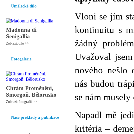
Umělecké dílo
Vloni se jím s
kontinuitu s m
Madonna di
Senigallia
žádný problém
Zobrazit dílo >>
Uvažoval jsem
Fotogalerie
nového nešlo 
nás budou tráp
Chrám Proměnění,
Smorgoň, Bělorusko
se nám musely o
Zobrazit fotografii >>
Napadl mě jedi
Naše překlady a publikace
kritéria – dem