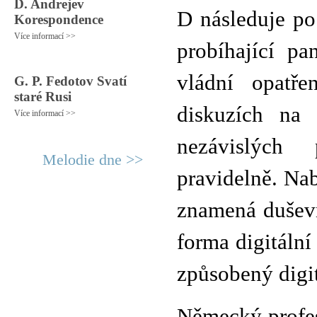
D. Andrejev
D následuje po 
Korespondence
Více informací >>
probíhající p
vládní opatře
G. P. Fedotov Svatí
staré Rusi
diskuzích na 
Více informací >>
nezávislých 
Melodie dne >>
pravidelně. Nab
znamená duševn
forma digitáln
způsobený digi
Německý profes