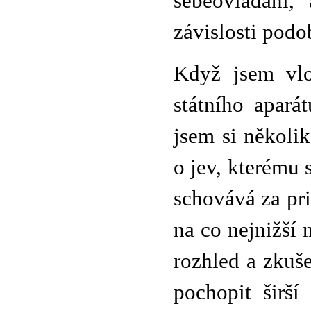
sebeovládání,
závislosti podo
Když jsem vlon
státního apará
jsem si několi
o jev, kterému 
schovává za pri
na co nejnižší
rozhled a zkuš
pochopit širší