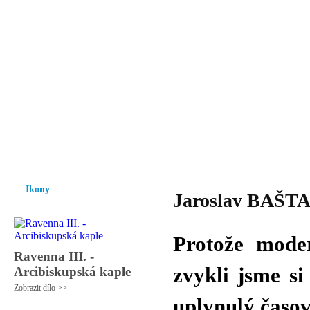
Vzrůst mravnosti a morálky je
nezbytnou podmínkou rozvoje
společnosti.
Úvod
Ikony
Hesychasmus
Umění
Knihovna
Hudba
Fot
Ikony
Jaroslav BAŠTA 
Protože mode
Ravenna III. -
zvykli jsme si
Arcibiskupská kaple
Zobrazit dílo >>
uplynulý časov