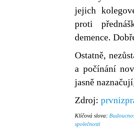
jejich kolego
proti přednáš
demence. Dobře
Ostatně, nezůs
a počínání nov
jasně naznačuj
Zdroj:
prvnizpr
Klíčová slova:
Budoucnos
společnosti