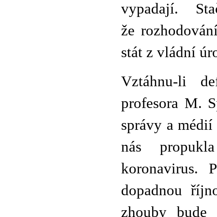
vypadají. S
že rozhodování
stát z vládní úr
Vztáhnu-li de
profesora M. Sp
správy a médií
nás propukl
koronavirus. 
dopadnou říjn
zhouby bude 