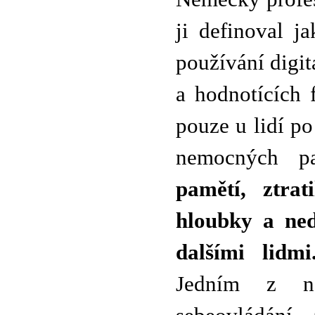
ji definoval j
používání digi
a hodnotících
pouze u lidí p
nemocných p
pamětí, ztrat
hloubky a ned
dalšími lidmi
Jedním z ne