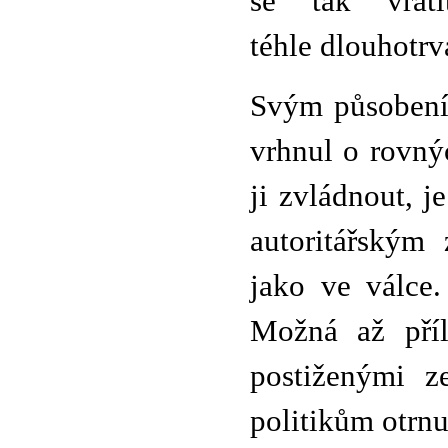
se tak vrát
téhle dlouhotrv
Svým působením
vrhnul o rovný
ji zvládnout, j
autoritářským
jako ve válce.
Možná až příl
postiženými z
politikům otrnul