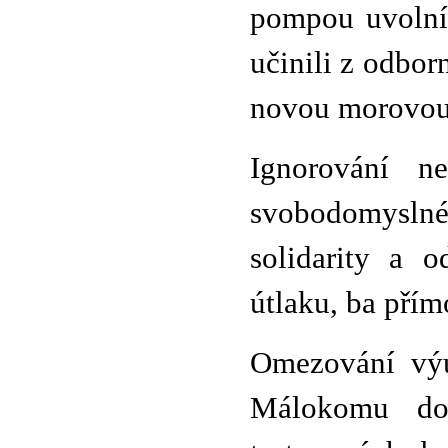
pompou uvolní 
učinili z odbor
novou morovou 
Ignorování ne
svobodomyslné
solidarity a 
útlaku, ba přím
Omezování výu
Málokomu doš