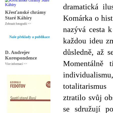
dramatická ilu
Křesťanské chrámy
Komárka o histo
Staré Káhiry
Zobrazit fotografii >>
nazývá cesta k
Naše překlady a publikace
každou ideu zm
důsledně, až s
D. Andrejev
Korespondence
Momentálně t
Více informací >>
individualismu
totalitarismu
ztratilo svůj o
se sdružují p