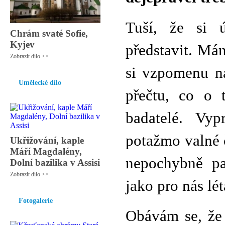
Tuší, že si ú
Chrám svaté Sofie,
Kyjev
představit. Mám
Zobrazit dílo >>
si vzpomenu na
Umělecké dílo
přečtu, co o 
badatelé. Vyp
potažmo valné 
Ukřižování, kaple
Máří Magdalény,
nepochybně pa
Dolní bazilika v Assisi
Zobrazit dílo >>
jako pro nás lé
Fotogalerie
Obávám se, že 