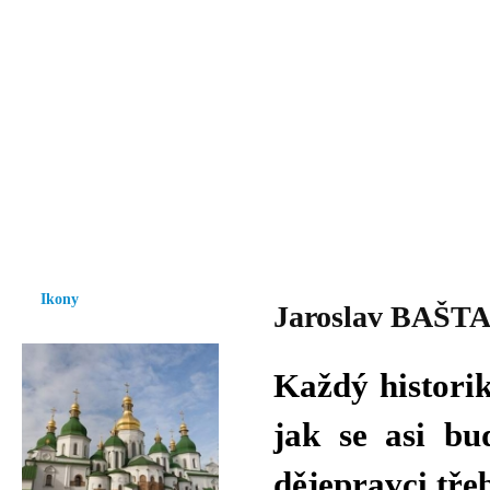
Vzrůst mravnosti a morálky je
nezbytnou podmínkou rozvoje
společnosti.
Úvod
Ikony
Hesychasmus
Umění
Knihovna
Hudba
Fot
Ikony
Jaroslav BAŠTA 
Každý historik
jak se asi bu
dějepravci třeb