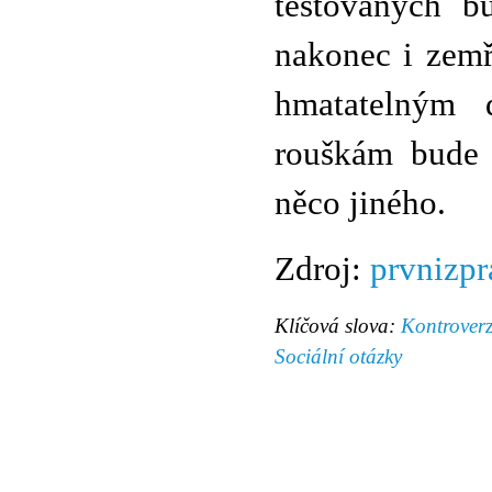
testovaných b
nakonec i zemř
hmatatelným 
rouškám bude
něco jiného.
Zdroj:
prvnizpr
Klíčová slova:
Kontrover
Sociální otázky
© 2011 Rodon.CZ
Hlavní stránka
|
Knihovna
|
Uměn