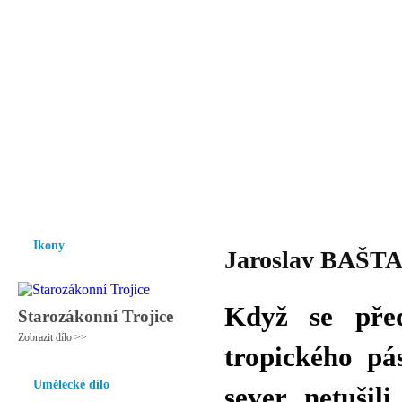
Vzrůst mravnosti a morálky je
nezbytnou podmínkou rozvoje
společnosti.
Úvod
Ikony
Hesychasmus
Umění
Knihovna
Hudba
Fot
Ikony
Jaroslav BAŠTA 
Když se před
Starozákonní Trojice
Zobrazit dílo >>
tropického pá
Umělecké dílo
sever, netušil