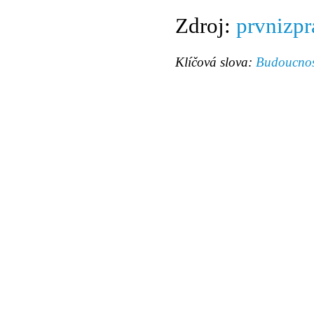
Zdroj:
prvnizpr
Klíčová slova:
Budoucnos
© 2011 Rodon.CZ
Hlavní stránka
|
Knihovna
|
Uměn
Všechna práva vyhrazena
Podmínky užití
|
Mapa stránek
|
Kont