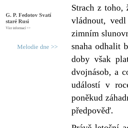
Strach z toho,
G. P. Fedotov Svatí
vládnout, ved
staré Rusi
Více informací >>
zimním slunovr
snaha odhalit 
Melodie dne >>
doby však pla
dvojnásob, a co
událostí v roc
poněkud záhad
předpověď.
Právě letošní 