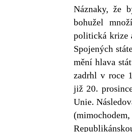
Náznaky, že b
bohužel množí
politická krize
Spojených státe
mění hlava stát
zadrhl v roce 
již 20. prosin
Unie. Následova
(mimochode
Republikánsko