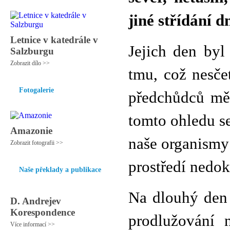
jiné střídání d
Letnice v katedrále v
Jejich den byl
Salzburgu
Zobrazit dílo >>
tmu, což nesče
Fotogalerie
předchůdců mě
tomto ohledu se
Amazonie
naše organismy 
Zobrazit fotografii >>
prostředí nedok
Naše překlady a publikace
Na dlouhý den p
D. Andrejev
Korespondence
prodlužování 
Více informací >>