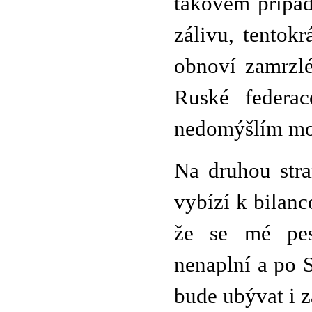
takovém případ
zálivu, tentok
obnoví zamrzlé
Ruské federac
nedomýšlím mo
Na druhou stra
vybízí k bilanc
že se mé pes
nenaplní a po 
bude ubývat i z