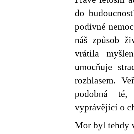
do budoucnost
podivné nemoci
náš způsob ži
vrátila myšle
umocňuje stra
rozhlasem. Veř
podobná té, 
vyprávějící o 
Mor byl tehdy 