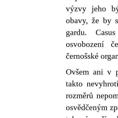
výzvy jeho bý
obavy, že by 
gardu. Casus
osvobození če
černošské orga
Ovšem ani v p
takto nevyhrot
rozměrů nepomi
osvědčeným způ