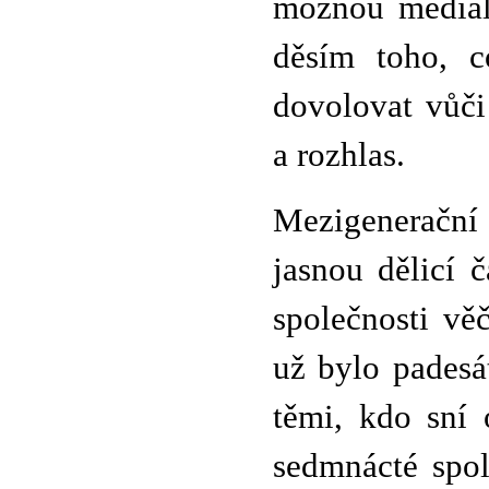
možnou mediál
děsím toho, 
dovolovat vůči
a rozhlas.
Mezigenerační
jasnou dělicí 
společnosti věč
už bylo padesá
těmi, kdo sní 
sedmnácté spol