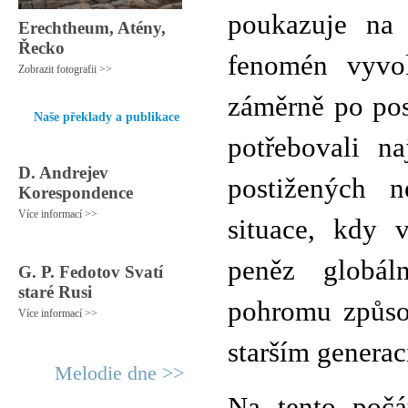
poukazuje na
Erechtheum, Atény,
Řecko
fenomén vyvo
Zobrazit fotografii >>
záměrně po pos
Naše překlady a publikace
potřebovali na
D. Andrejev
postižených n
Korespondence
Více informací >>
situace, kdy 
peněz globál
G. P. Fedotov Svatí
staré Rusi
pohromu způsob
Více informací >>
starším generac
Melodie dne >>
Na tento počá