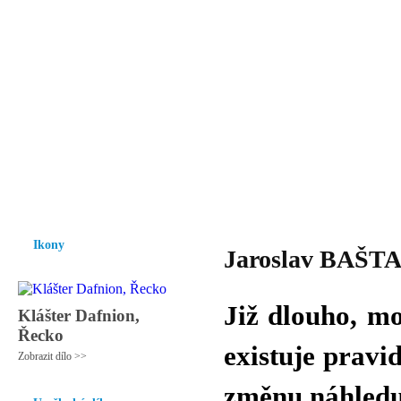
Vzrůst mravnosti a morálky je
nezbytnou podmínkou rozvoje
společnosti.
Úvod
Ikony
Hesychasmus
Umění
Knihovna
Hudba
Fot
Ikony
Jaroslav BAŠTA 
Již dlouho, m
Klášter Dafnion,
Řecko
existuje pravid
Zobrazit dílo >>
změnu náhledu 