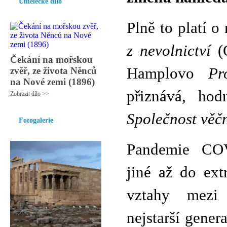
Umělecké dílo
Plně to platí 
z nevolnictví
(O
Čekání na mořskou
Hamplovo
Pr
zvěř, ze života Něnců
na Nové zemi (1896)
přiznává, hod
Zobrazit dílo >>
Společnost věč
Fotogalerie
Pandemie CO
jiné až do ext
vztahy mezi
nejstarší gener