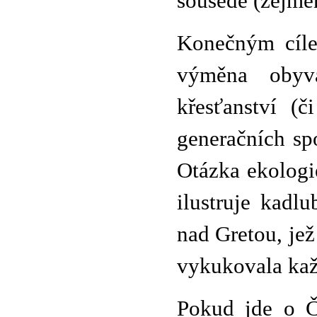
sousedé (zejmén
Konečným cílem
výměna obyva
křesťanství (
generačních sp
Otázka ekologie
ilustruje kadl
nad Gretou, jež
vykukovala kaž
Pokud jde o Č