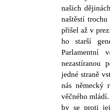
našich dějinác
naštěstí troch
přišel až v pre
ho starší gen
Parlamentní 
nezastíranou 
jedné straně vs
nás německý ru
věčného mládí.
by se proti je