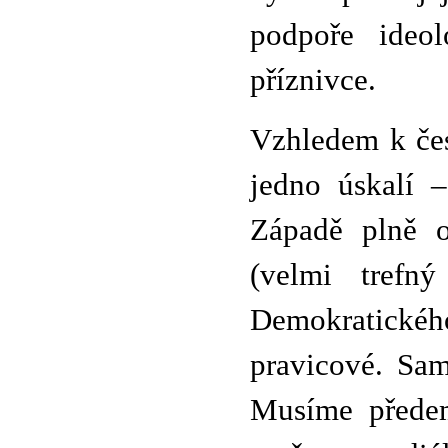
podpoře ideo
příznivce.
Vzhledem k čes
jedno úskalí –
Západě plně od
(velmi trefn
Demokratické
pravicové. Sam
Musíme předem