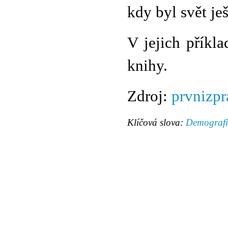
kdy byl svět je
V jejich příkl
knihy.
Zdroj:
prvnizpr
Klíčová slova:
Demografi
© 2011 Rodon.CZ
Hlavní stránka
|
Knihovna
|
Uměn
Všechna práva vyhrazena
Podmínky užití
|
Mapa stránek
|
Kont