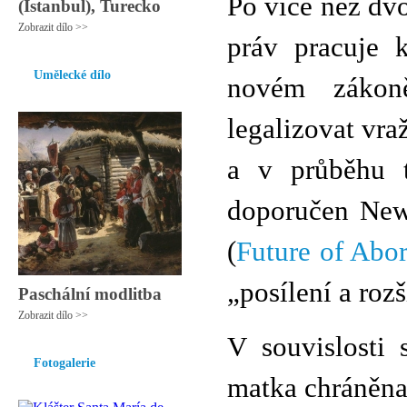
Po více než dv
(Istanbul), Turecko
Zobrazit dílo >>
práv pracuje 
Umělecké dílo
novém zák
legalizovat vra
a v průběhu t
doporučen New
(
Future of Abo
„posílení a rozš
Paschální modlitba
Zobrazit dílo >>
V souvislosti
Fotogalerie
matka chráněna