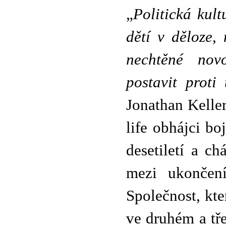
„
Politická kult
dětí v děloze,
nechtěné nov
postavit prot
Jonathan Keller
life obhájci bo
desetiletí a c
mezi ukončení
Společnost, kte
ve druhém a tře