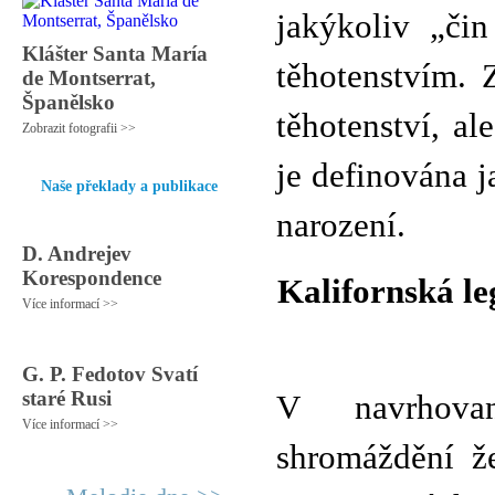
jakýkoliv „či
Klášter Santa María
těhotenstvím. 
de Montserrat,
Španělsko
těhotenství, al
Zobrazit fotografii >>
je definována 
Naše překlady a publikace
narození.
D. Andrejev
Korespondence
Kalifornská leg
Více informací >>
G. P. Fedotov Svatí
staré Rusi
V navrhovan
Více informací >>
shromáždění ž