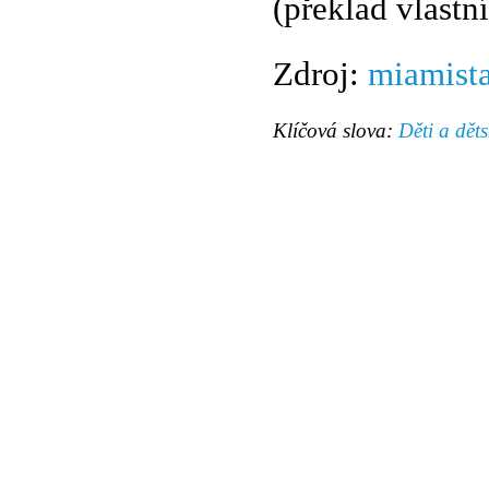
(překlad vlastní
Zdroj:
miamist
Klíčová slova:
Děti a dět
© 2011 Rodon.CZ
Hlavní stránka
|
Knihovna
|
Uměn
Všechna práva vyhrazena
Podmínky užití
|
Mapa stránek
|
Kont