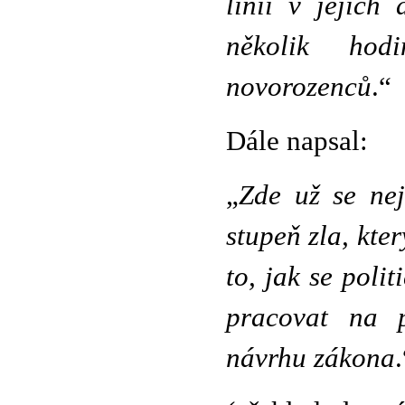
linii
v jejich 
několik hod
novorozenců
.“
Dále napsal:
„
Zde už se nej
stupeň zla, kte
to, jak se poli
pracovat na p
návrhu zákona
.