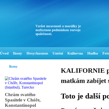
Vzrůst mravnosti a morálky je
nezbytnou podmínkou rozvoje
společnosti.
Úvod
Ikony
Hesychasmus
Umění
Knihovna
Hudba
Fot
Ikony
KALIFORNIE při
matkám zabíjet s
Chrám svatého
Toto je další 
Spasitele v Chóře,
Konstantinopol