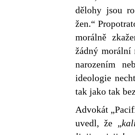
dělohy jsou r
žen.“ Propotrato
morálně zkaže
žádný morální 
narozením neb
ideologie nech
tak jako tak b
Advokát „Pacif
uvedl, že „
kal