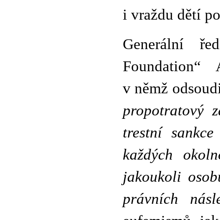
i vraždu dětí p
Generální ře
Foundation“ 
v němž odsoudil
propotratový 
trestní sankc
každých okoln
jakoukoli osob
právních násl