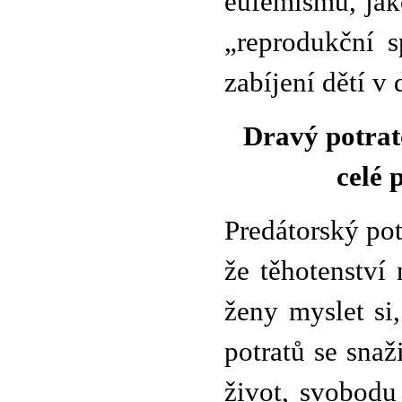
eufemismů, jak
„reprodukční s
zabíjení dětí v
Dravý potrat
celé 
Predátorský pot
že těhotenství
ženy myslet si
potratů se snaž
život, svobodu