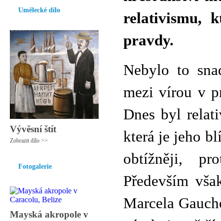
Umělecké dílo
relativismu, 
pravdy.
Nebylo to snad
mezi vírou v p
Dnes byl relat
Vývěsní štít
která je jeho b
Zobrazit dílo >>
obtížněji, pr
Fotogalerie
Především však
Marcela Gauchet
Mayská akropole v