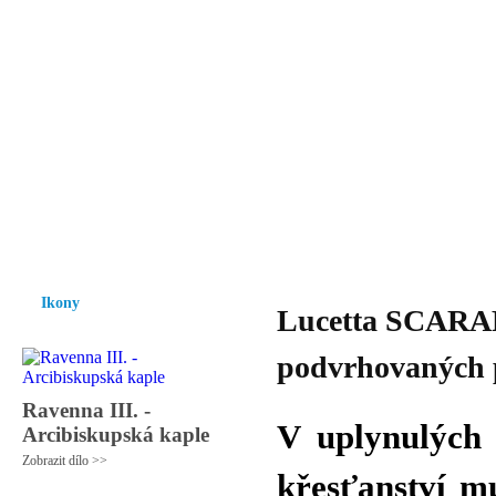
Vzrůst mravnosti a morálky je
nezbytnou podmínkou rozvoje
společnosti.
Úvod
Ikony
Hesychasmus
Umění
Knihovna
Hudba
Fot
Ikony
Lucetta SCARAFF
podvrhovaných 
Ravenna III. -
V uplynulých d
Arcibiskupská kaple
Zobrazit dílo >>
křesťanství m