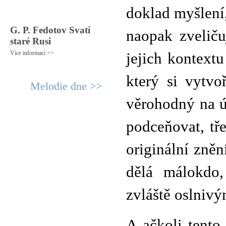
doklad myšlení,
G. P. Fedotov Svatí
naopak zveliču
staré Rusi
Více informací >>
jejich kontextu
který si vytvo
Melodie dne >>
věrohodný na ú
podceňovat, tř
originální zněn
dělá málokdo,
zvláště oslnivý
A ačkoli tento