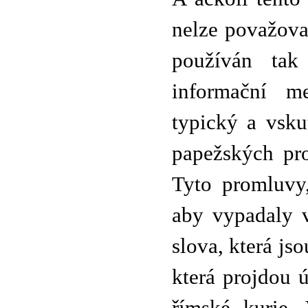
nelze považova
používán tak
informační m
typický a vsku
papežských pr
Tyto promluvy,
aby vypadaly v
slova, která jso
která projdou 