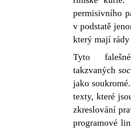
římské kurie.
permisivního p
v podstatě jen
který mají rády
Tyto faleš
takzvaných
soc
jako soukromé.
texty, které j
zkreslování pra
programové lin