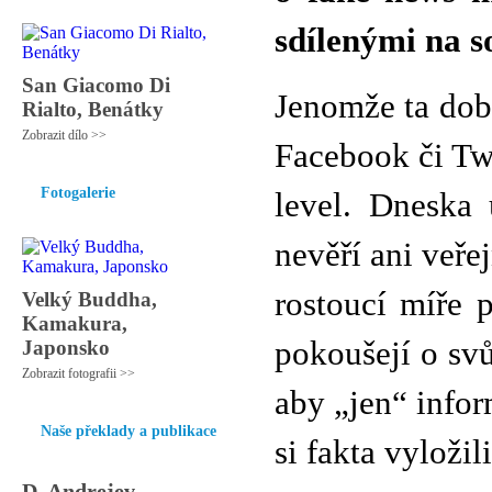
sdílenými na so
San Giacomo Di
Jenomže ta dob
Rialto, Benátky
Zobrazit dílo >>
Facebook či Twi
Fotogalerie
level. Dneska
nevěří ani veře
rostoucí míře 
Velký Buddha,
Kamakura,
pokoušejí o sv
Japonsko
Zobrazit fotografii >>
aby „jen“ infor
Naše překlady a publikace
si fakta vyložil
D. Andrejev