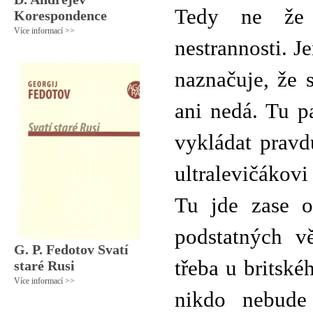
Tedy ne že 
Korespondence
Více informací >>
nestrannosti. J
naznačuje, že 
ani nedá. Tu p
vykládat pravd
ultralevičákov
Tu jde zase o
podstatných v
G. P. Fedotov Svatí
třeba u britsk
staré Rusi
Více informací >>
nikdo nebude 