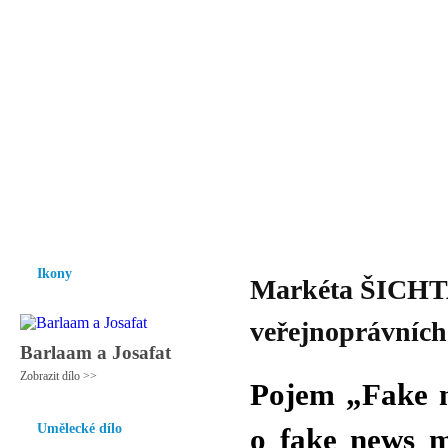
Vzrůst mravnosti a morálky je
nezbytnou podmínkou rozvoje
společnosti.
Úvod
Ikony
Hesychasmus
Umění
Knihovna
Hudba
Fot
Ikony
Markéta ŠICHTA
veřejnoprávních
Barlaam a Josafat
Zobrazit dílo >>
Pojem „Fake n
Umělecké dílo
o fake news m