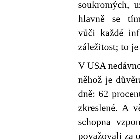
soukromých, už
hlavně se tím
vůči každé inf
záležitost; to j
V USA nedávno 
něhož je důvěr
dně: 62 procen
zkreslené. A 
schopna vzpom
považovali za o