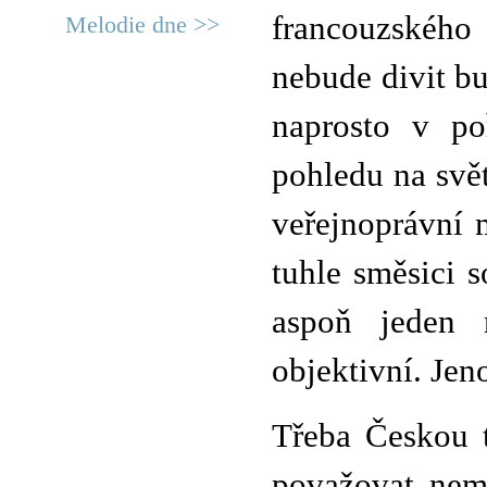
francouzského
Melodie dne >>
nebude divit bu
naprosto v po
pohledu na svět
veřejnoprávní 
tuhle směsici 
aspoň jeden n
objektivní. Jen
Třeba Českou t
považovat nem