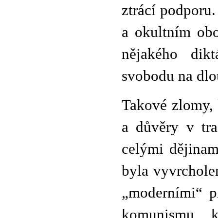
ztrácí podporu.
a okultním obo
nějakého dikt
svobodu na dlo
Takové zlomy, 
a důvěry v tra
celými dějinami
byla vyvrchole
„moderními“ pr
komunismu k