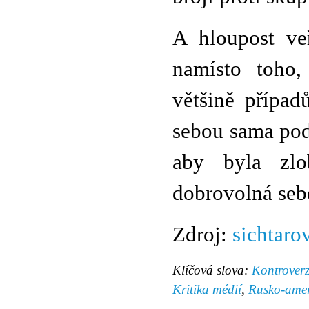
A hloupost ve
namísto toho,
většině případ
sebou sama podř
aby byla zlo
dobrovolná seb
Zdroj:
sichtaro
Klíčová slova:
Kontrover
Kritika médií
,
Rusko-amer