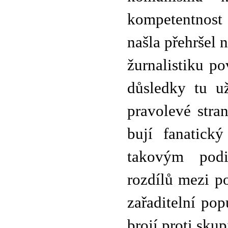
kompetentnost 
našla přehršel 
žurnalistiku po
důsledky tu už
pravolevé stra
bují fanatický
takovým podi
rozdílů mezi p
zařaditelní popu
brojí proti skup