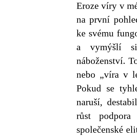
Eroze víry v m
na první pohle
ke svému fungo
a vymýšlí s
náboženství. T
nebo „víra v l
Pokud se tyhl
naruší, destab
růst podpora 
společenské elit