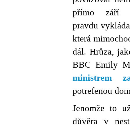
přímo září 
pravdu vykládat
která mimochod
dál. Hrůza, ja
BBC Emily Ma
ministrem za
potrefenou domo
Jenomže to už 
důvěra v nest