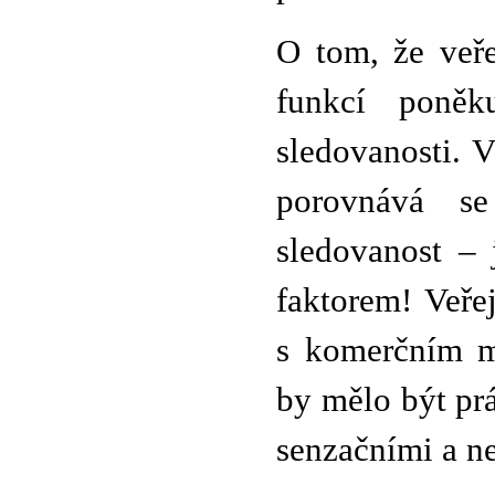
O tom, že veře
funkcí poněk
sledovanosti. 
porovnává s
sledovanost –
faktorem! Veř
s komerčním m
by mělo být prá
senzačními a n