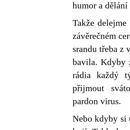
humor a dělání 
Takže delejme 
závěrečném cere
srandu třeba z
bavila. Kdyby 
rádia každý t
přijmout svát
pardon virus.
Nebo kdyby si u