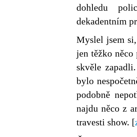
dohledu pol
dekadentním pro
Myslel jsem si
jen těžko něco
skvěle zapadli
bylo nespočetn
podobně nepotř
najdu něco z a
travesti show. [