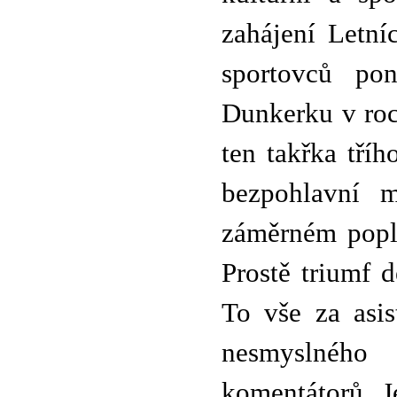
zahájení Letní
sportovců pon
Dunkerku v roc
ten takřka tří
bezpohlavní 
záměrném popli
Prostě triumf 
To vše za asis
nesmyslného
komentátorů. J