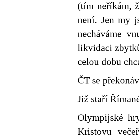
(tím neříkám, ž
není. Jen my j
necháváme vnu
likvidaci zbytk
celou dobu chca
ČT se překonáv
Již staří Říman
Olympijské hry
Kristovu veče