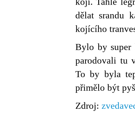
kojí. Tahle leg
dělat srandu k
kojícího tranves
Bylo by super 
parodovali tu 
To by byla te
přimělo být pyš
Zdroj:
zvedave