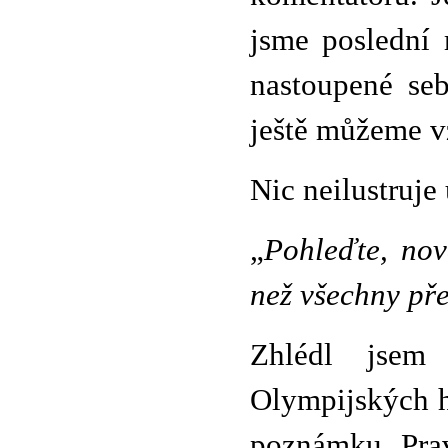
jsme poslední 
nastoupené seb
ještě můžeme vz
Nic neilustruje
„
Pohleďte, nové
než všechny př
Zhlédl jsem 
Olympijských h
poznámku. Pra