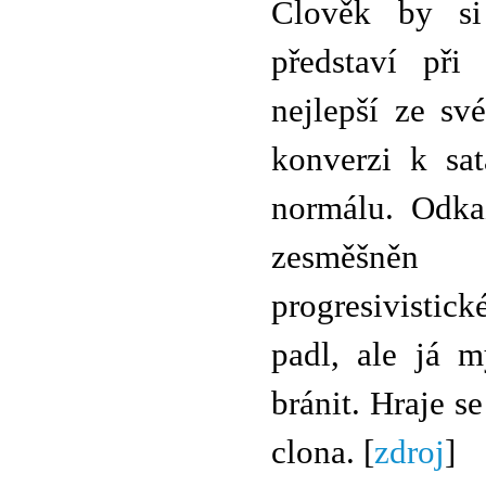
Člověk by si
představí při
nejlepší ze sv
konverzi k sa
normálu. Odka
zesměšněn 
progresivistic
padl, ale já m
bránit. Hraje se
clona. [
zdroj
]