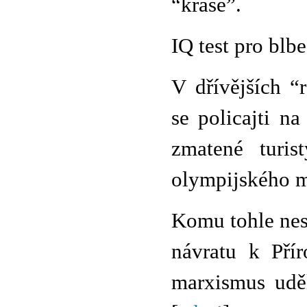
“kráse”.
IQ test pro blb
V dřívějších “
se policajti n
zmatené turis
olympijského mě
Komu tohle nest
návratu k Pří
marxismus udě