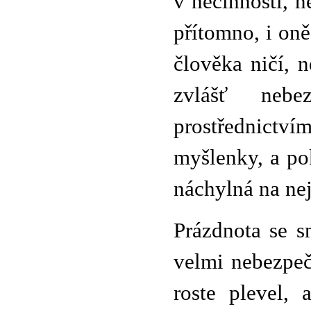
v nečinnosti, 
přítomno, i oně
člověka ničí, 
zvlášť nebe
prostřednictví
myšlenky, a po
náchylná na nej
Prázdnota se s
velmi nebezpeč
roste plevel, 