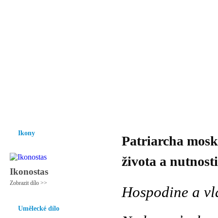
Vzrůst mravnosti a morálky je
nezbytnou podmínkou rozvoje
společnosti.
Úvod
Ikony
Hesychasmus
Umění
Knihovna
Hudba
Fot
Ikony
Patriarcha mosk
života a nutnost
Ikonostas
Zobrazit dílo >>
Hospodine a vl
Umělecké dílo