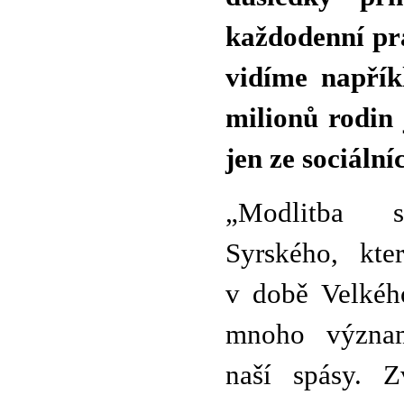
každodenní pr
vidíme napřík
milionů rodin 
jen ze sociální
„Modlitba s
Syrského, kte
v době Velkéh
mnoho význam
naší spásy. Z