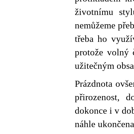
životnímu sty
nemůžeme přebý
třeba ho využí
protože volný 
užitečným obs
Prázdnota ovše
přirozenost, 
dokonce i v dob
náhle ukončena