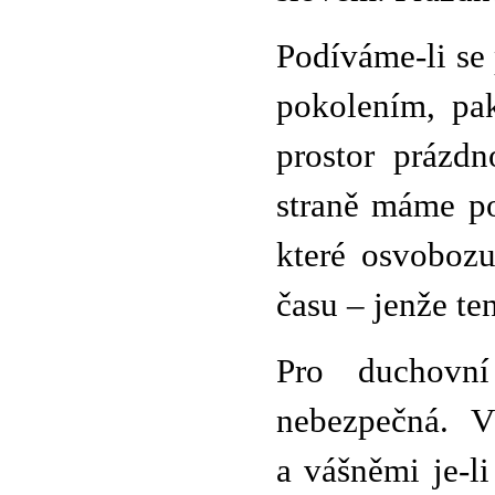
Podíváme-li se 
pokolením, pa
prostor prázdn
straně máme po
které osvobozu
času – jenže te
Pro duchovní
nebezpečná. V
a vášněmi je-li