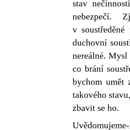
stav nečinnos
nebezpečí. Z
v soustředěné
duchovní soust
nereálné. Mysl
co brání soustř
bychom umět za
takového stavu,
zbavit se ho.
Uvědomujeme-l