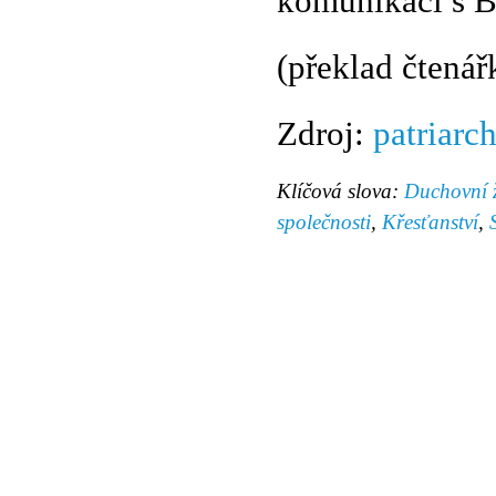
komunikaci s B
(překlad čtenář
Zdroj:
patriarch
Klíčová slova:
Duchovní ž
společnosti
,
Křesťanství
,
© 2011 Rodon.CZ
Hlavní stránka
|
Knihovna
|
Uměn
Všechna práva vyhrazena
Podmínky užití
|
Mapa stránek
|
Kont