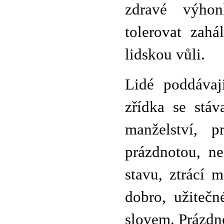
zdravé výho
tolerovat zahá
lidskou vůli.
Lidé poddávají
zřídka se stáv
manželství, 
prázdnotou, ne
stavu, ztrácí 
dobro, užiteč
slovem. Prázdn