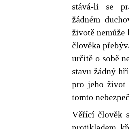
stává-li se 
žádném duchov
životě nemůže bý
člověka přebýva
určitě o sobě n
stavu žádný hří
pro jeho život
tomto nebezpečí
Věřící člověk 
protikladem k