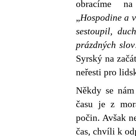
obracíme na
„
Hospodine a v
sestoupil, duc
prázdných slov
Syrský na začá
neřesti pro lids
Někdy se nám 
času je z mor
počin. Avšak n
čas, chvíli k o