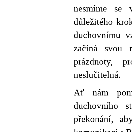
nesmíme se v
důležitého kro
duchovnímu vz
začíná svou 
prázdnoty, 
neslučitelná.
Ať nám pomů
duchovního s
překonání, ab