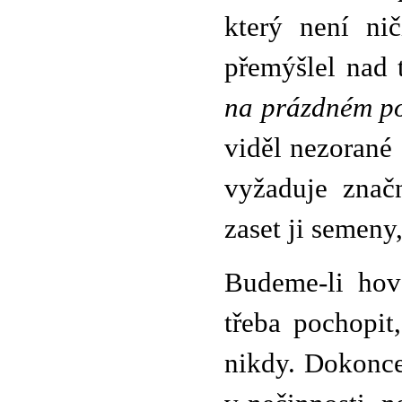
který není ni
přemýšlel nad 
na prázdném pol
viděl nezorané 
vyžaduje značn
zaset ji semeny,
Budeme-li hovo
třeba pochopit
nikdy. Dokonce 