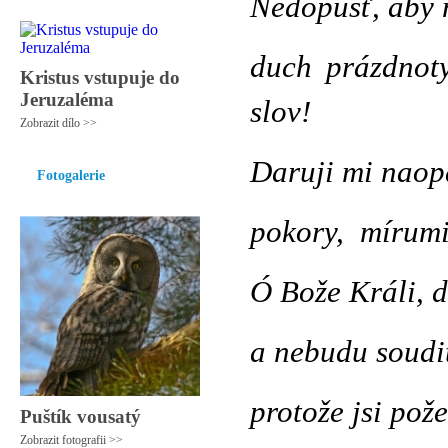
Nedopusť, aby 
duch prázdnoty
Kristus vstupuje do
Jeruzaléma
slov!
Zobrazit dílo >>
Daruji mi naop
Fotogalerie
pokory, mírumil
Ó Bože Králi, d
a nebudu soudit
protože jsi pož
Puštík vousatý
Zobrazit fotografii >>