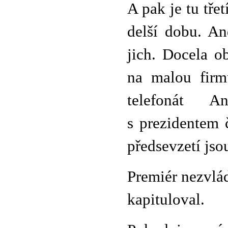
A pak je tu třet
delší dobu. An
jich. Docela o
na malou firmu
telefonát A
s prezidentem 
předsevzetí jso
Premiér nezvlád
kapituloval.