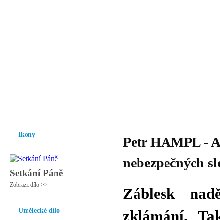
Vzrůst mravnosti a morálky je
nezbytnou podmínkou rozvoje
společnosti.
Úvod
Ikony
Hesychasmus
Umění
Knihovna
Hudba
Fot
Ikony
Petr HAMPL - An
nebezpečných slo
Setkání Páně
Zobrazit dílo >>
Záblesk nad
Umělecké dílo
zklámání. Ta