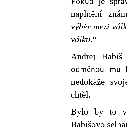
Pokud je správ
naplnění znám
výběr mezi vál
válku
.“
Andrej Babiš 
odměnou mu bu
nedokáže svoj
chtěl.
Bylo by to v
Babišovo selhán