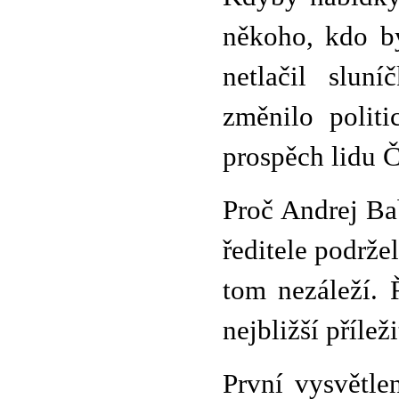
někoho, kdo by
netlačil slun
změnilo polit
prospěch lidu 
Proč Andrej Ba
ředitele podrž
tom nezáleží. 
nejbližší příleži
První vysvětle