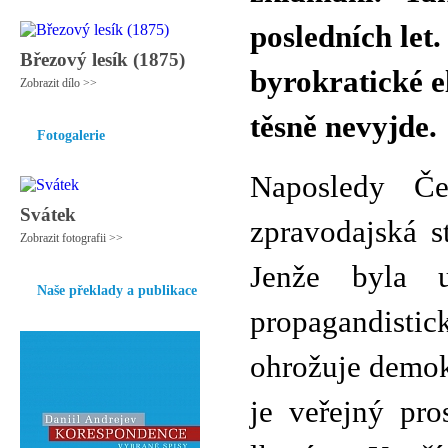
posledních let
Březový lesík (1875)
byrokratické e
Zobrazit dílo >>
těsně nevyjde.
Fotogalerie
Naposledy Če
Svátek
zpravodajská s
Zobrazit fotografii >>
Jenže byla u
Naše překlady a publikace
propagandisti
ohrožuje demok
je veřejný pro