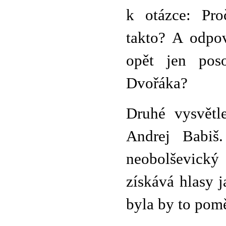
k otázce: Pro
takto? A odpov
opět jen poso
Dvořáka?
Druhé vysvětle
Andrej Babiš.
neobolševický 
získává hlasy 
byla by to pomě