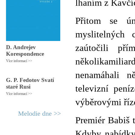
lhaním z Kavčí
Přitom se ún
myslitelných
zaútočili p
D. Andrejev
Korespondence
několikamili
Více informací >>
nenamáhali ně
G. P. Fedotov Svatí
staré Rusi
televizní pení
Více informací >>
výběrovými říz
Melodie dne >>
Premiér Babiš t
Kdyby nabídky 