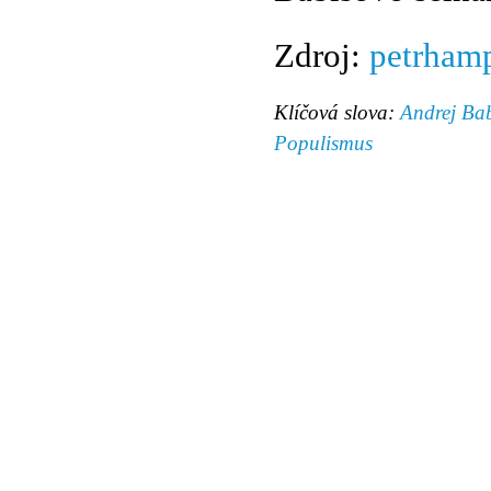
Zdroj:
petrham
Klíčová slova:
Andrej Ba
Populismus
© 2011 Rodon.CZ
Hlavní stránka
|
Knihovna
|
Uměn
Všechna práva vyhrazena
Podmínky užití
|
Mapa stránek
|
Kont