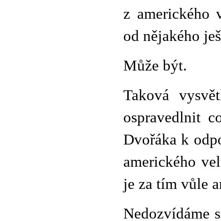
z amerického v
od nějakého ješ
Může být.
Taková vysvět
ospravedlnit c
Dvořáka k odpo
amerického vel
je za tím vůle 
Nedozvídáme se