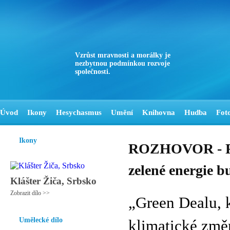
Vzrůst mravnosti a morálky je
nezbytnou podmínkou rozvoje
společnosti.
Úvod
Ikony
Hesychasmus
Umění
Knihovna
Hudba
Fot
Ikony
ROZHOVOR - Rad
zelené energie 
Klášter Žiča, Srbsko
Zobrazit dílo >>
„Green Dealu, 
Umělecké dílo
klimatické změ