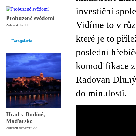
investiční spol
Probuzené svědomí
Vidíme to v růz
Zobrazit dílo >>
které je to příl
Fotogalerie
poslední hřebíč
komodifikace zn
Radovan Dluhý
do minulosti.
Hrad v Budíně,
Maďarsko
Zobrazit fotografii >>