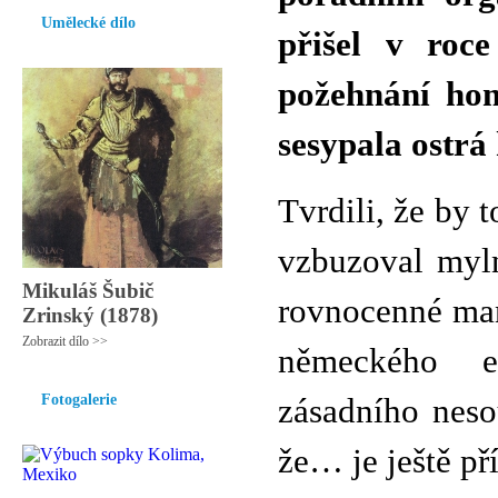
Umělecké dílo
přišel v roc
požehnání hom
sesypala ostrá 
Tvrdili, že by t
vzbuzoval myln
Mikuláš Šubič
rovnocenné manž
Zrinský (1878)
Zobrazit dílo >>
německého e
Fotogalerie
zásadního neso
že… je ještě pří