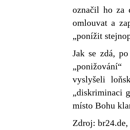
označil ho za 
omlouvat a za
„ponížit stejno
Jak se zdá, p
„ponižování“
vyslyšeli loňs
„diskriminaci 
místo Bohu kla
Zdroj: br24.de,