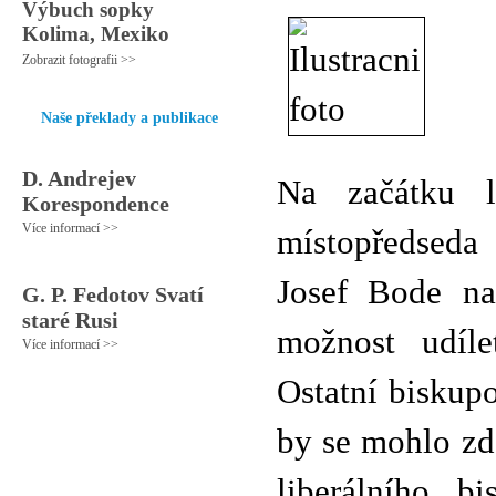
Výbuch sopky
Kolima, Mexiko
Zobrazit fotografii >>
Naše překlady a publikace
D. Andrejev
Na začátku l
Korespondence
Více informací >>
místopředseda
Josef Bode na
G. P. Fedotov Svatí
staré Rusi
možnost udíl
Více informací >>
Ostatní biskup
by se mohlo zdá
liberálního b