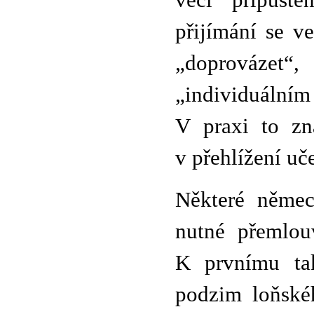
věci připuště
přijímání se ve
„doprováze
„individuální
V praxi to zn
v přehlížení uč
Některé němec
nutné přemlou
K prvnímu ta
podzim loňskéh