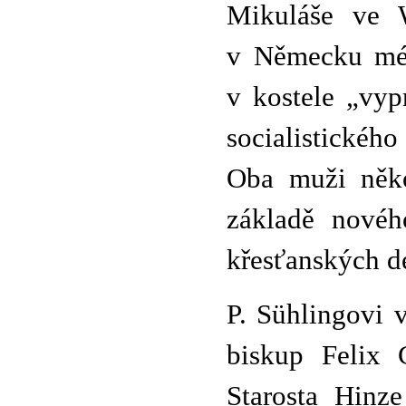
Mikuláše ve W
v Německu méd
v kostele „vyp
socialistického
Oba muži něko
základě novéh
křesťanských d
P. Sühlingovi 
biskup Felix 
Starosta Hinze