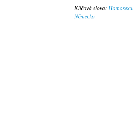
Klíčová slova:
Homosexuá
Německo
© 2011 Rodon.CZ
Hlavní stránka
|
Knihovna
|
Uměn
Všechna práva vyhrazena
Podmínky užití
|
Mapa stránek
|
Kont