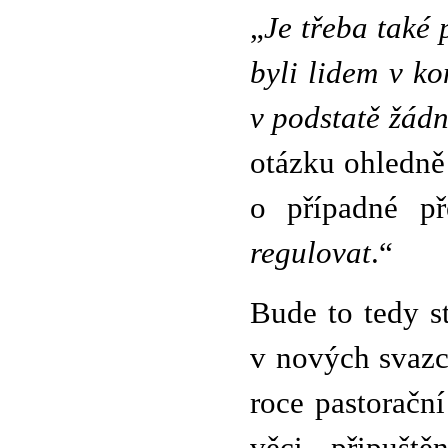
„
Je třeba také 
byli lidem v k
v podstatě žád
otázku ohledně
o případné př
regulovat
.“
Bude to tedy s
v nových svazc
roce pastoračn