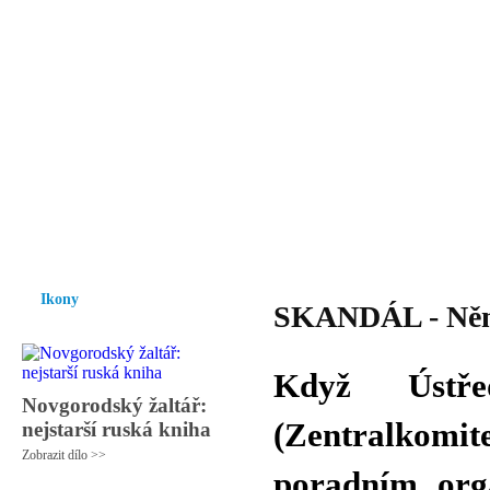
Vzrůst mravnosti a morálky je
nezbytnou podmínkou rozvoje
společnosti.
Úvod
Ikony
Hesychasmus
Umění
Knihovna
Hudba
Fot
Ikony
SKANDÁL - Němci
Když Ústře
Novgorodský žaltář:
(Zentralkomit
nejstarší ruská kniha
Zobrazit dílo >>
poradním org