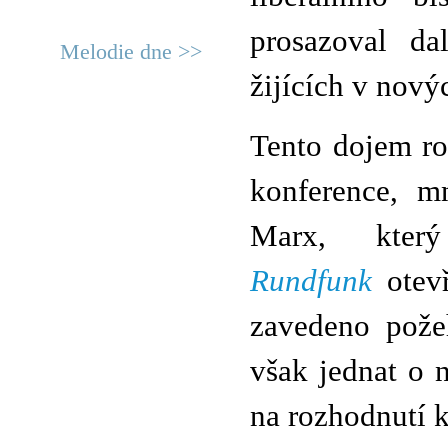
prosazoval da
Melodie dne >>
žijících v nový
Tento dojem ro
konference, m
Marx, kte
Rundfunk
otevř
zavedeno pože
však jednat o 
na rozhodnutí 