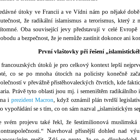
edávné útoky ve Francii a ve Vídni nám po nějaké době
kutečnost, že radikální islamismus a terorismus, který z
řítomné. Oba související jevy představují v celé Evropě
obodu a bezpečnost, že je nemůže zastínit dokonce ani ko
První vlaštovky při řešení „islamistick
 francouzských útoků je pro celkový kontext lepší nejprv
oté, co se po mnoha útocích na policisty konečně začala
olečností v převážně přistěhovaleckých čtvrtích, kde fakti
aria. Právě tyto oblasti jsou mj. i semeništěm radikálního 
jna i
prezident Macron
, když oznámil plán tvrdší legislat
o vypořádání se s tím, co on sám nazval „islamistickým s
e svém projevu také řekl, že šestimilionová muslimská
kontraspolečnosti.“ Navrhoval přísnější dohled nad vý
inancováním mešit. Zdá se proto, že se o dlouhodobě