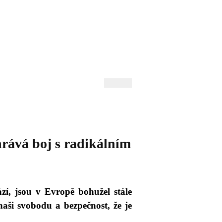
 Andrejev
Fond Daniila Andrejeva
oručujeme
Naše knihovna
vá boj s radikálním
zí, jsou v Evropě bohužel stále
aši svobodu a bezpečnost, že je