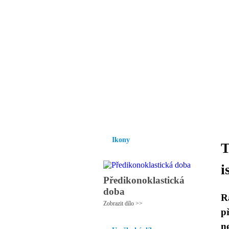
Vzrůst mravnosti a
nezbytnou podmínk
společnosti.
Úvod
Ikony
Hesychasmus
Umění
Ikony
T
i
Předikonoklastická
doba
R
Zobrazit dílo >>
p
n