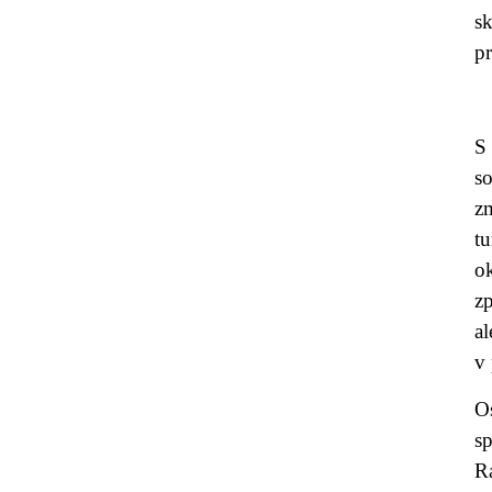
s
p
S
s
z
t
o
z
al
v 
O
s
R