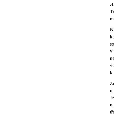
z
T
m
N
k
so
v
n
v
kt
Zn
ú
J
n
tř