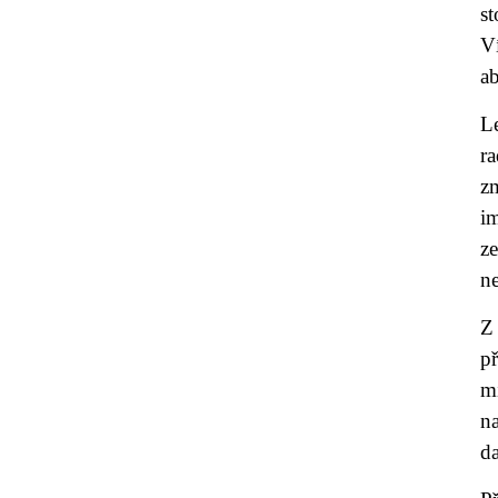
st
V
ab
L
r
z
i
z
ne
Z 
př
mi
n
da