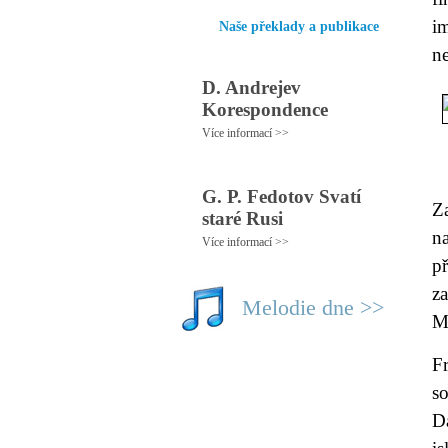
i
Naše překlady a publikace
n
D. Andrejev
Korespondence
Více informací >>
G. P. Fedotov Svatí
Za
staré Rusi
n
Více informací >>
p
z
Melodie dne >>
M
F
s
D