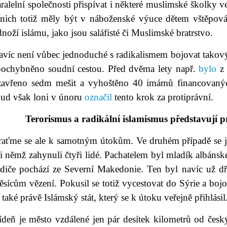
ralelní společnosti přispívat i některé muslimské školky 
 nich totiž měly být v náboženské výuce dětem vštěpov
noží islámu, jako jsou saláfisté či Muslimské bratrstvo.
avíc není vůbec jednoduché s radikalismem bojovat tako
pochybněno soudní cestou. Před dvěma lety např.
bylo
z 
zavřeno sedm mešit a vyhoštěno 40 imámů financovaných
oud však loni v únoru
označil
tento krok za protiprávní.
Terorismus a radikální islamismus představují 
raťme se ale k samotným útokům. Ve druhém případě se jed
i němž zahynuli čtyři lidé. Pachatelem byl mladík albáns
odiče pochází ze Severní Makedonie. Ten byl navíc už d
sícům vězení. Pokusil se totiž vycestovat do Sýrie a bojo
 také právě Islámský stát, který se k útoku veřejně přihlásil
ídeň je město vzdálené jen pár desítek kilometrů od česk