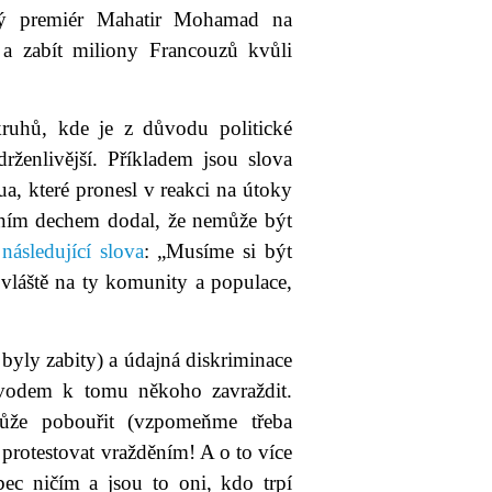
ský premiér Mahatir Mohamad na
 a zabít miliony Francouzů kvůli
kruhů, kde je z důvodu politické
rženlivější. Příkladem jsou slova
a, které pronesl v reakci na útoky
edním dechem dodal, že nemůže být
o
následující slova
: „Musíme si být
Zvláště na ty komunity a populace,
co byly zabity) a údajná diskriminace
ůvodem k tomu někoho zavraždit.
ůže pobouřit (vzpomeňme třeba
protestovat vražděním! A o to více
ůbec ničím a jsou to oni, kdo trpí