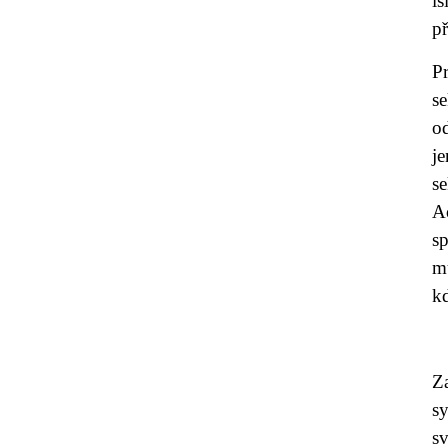
is
př
P
se
o
j
se
Ao
s
m
kd
Z
sy
s