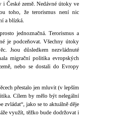
ily i České země. Nedávné útoky ve
u toho, že terorismus není nic
í a blízká.
prosto jednoznačná. Terorismus a
ožné je podceňovat. Všechny útoky
ěc. Jsou důsledkem nezvládnuté
ala migrační politika evropských
 země, nebo se dostali do Evropy
ěcech přestalo jen mluvit (v lepším
litika. Cílem by mělo být nelegální
pe zvládat“, jako se to aktuálně děje
áže využít, těžko bude dodržovat i