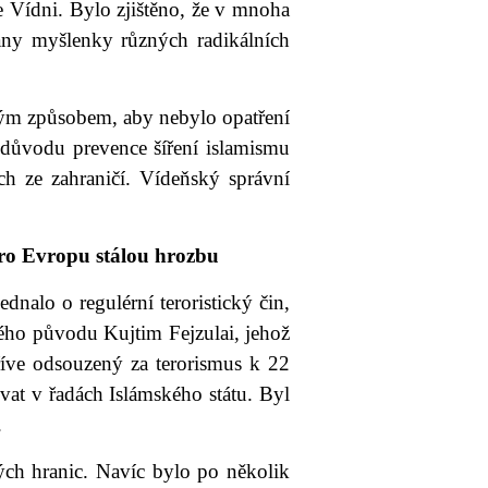
ve Vídni. Bylo zjištěno, že v mnoha
ány myšlenky různých radikálních
vým způsobem, aby nebylo opatření
důvodu prevence šíření islamismu
 ze zahraničí. Vídeňský správní
pro Evropu stálou hrozbu
nalo o regulérní teroristický čin,
kého původu Kujtim Fejzulai, jehož
říve odsouzený za terorismus k 22
vat v řadách Islámského státu. Byl
.
ých hranic. Navíc bylo po několik