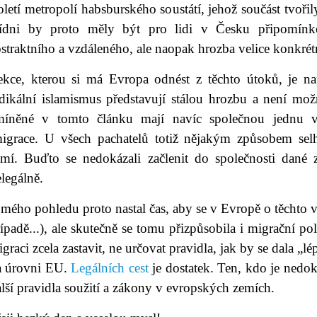
oletí metropolí habsburského soustátí, jehož součást tvoř
ídni by proto měly být pro lidi v Česku připomínko
straktního a vzdáleného, ale naopak hrozba velice konkrétn
ekce, kterou si má Evropa odnést z těchto útoků, je na
adikální islamismus představují stálou hrozbu a není m
míněné v tomto článku mají navíc společnou jednu v
migrace. U všech pachatelů totiž nějakým způsobem selh
emí. Buďto se nedokázali začlenit do společnosti dané
legálně.
mého pohledu proto nastal čas, aby se v Evropě o těchto v
ípadě...), ale skutečně se tomu přizpůsobila i migrační po
graci zcela zastavit, ne určovat pravidla, jak by se dala „lé
a úrovni EU.
Legálních cest
je dostatek. Ten, kdo je nedok
lší pravidla soužití a zákony v evropských zemích.