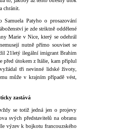
dá to, jakoby až tento otřesný útok
 chránit.
o Samuela Patyho o prosazování
áboženství je zde striktně oddělené
ny Marie v Nice, který se odehrál
 nemusejí nutně přímo souviset se
il 21letý ilegální imigrant Brahim
 před útokem z Itálie, kam připlul
vyžádal tři nevinné lidské životy,
mu může v krajním případě vést,
aticky zastává
vždy se totiž jedná jen o projevy
lova svých představitelů na obranu
dle výzev k bojkotu francouzského