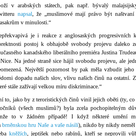
boží v arabských státech, pak např. bývalý malajsij
witteru
napsal
, že „muslimové mají právo být naštvaní
asakrům v minulosti.“
epřekvapivá je i reakce z anglosaských progresivních 
orektnosti postoj k obhajobě svobody projevu daleko zd
učasného kanadského liberálního premiéra Justina Trudeau
 Nice. Na jedné straně sice hájil svobodu projevu, ale j
eomezená. Největší pozornost by pak měla vzbudit jeh
ědomi dopadu našich slov, vlivu našich činů na ostatní. 
eré stále zažívají velkou míru diskriminace.“
í to, jako by z teroristických činů vinil jejich oběti (ty, 
točníků (všech muslimů?) byla zcela pochopitelným d
enže to v žádném případě! I když některé umění m
a
brněnskou hru Naše a vaše násilí
), nikdo by nikdy neměl 
eba
kněžích
, jeptišek nebo rabínů, kteří se neprovili v