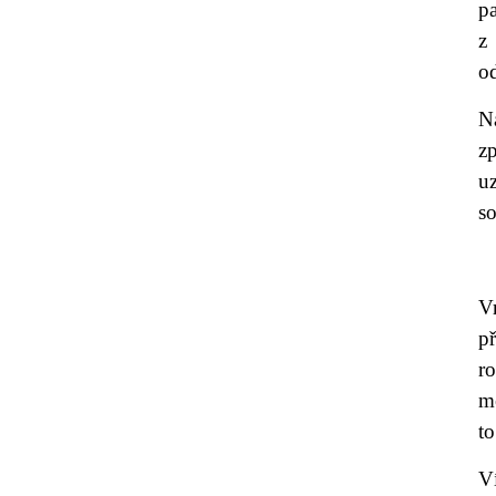
pa
z
od
N
z
u
s
V
př
r
mě
to
V