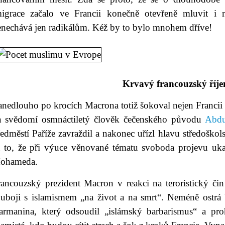
migrace začalo ve Francii konečně otevřeně mluvit i 
enechává jen radikálům. Kéž by to bylo mnohem dříve!
Krvavý francouzský říje
nedlouho po krocích Macrona totiž šokoval nejen Francii h
a svědomí osmnáctiletý člověk čečenského původu
Abdu
ředměstí Paříže zavraždil a nakonec uřízl hlavu středošk
a to, že při výuce věnované tématu svoboda projevu uk
ohameda.
rancouzský prezident Macron v reakci na teroristický čin
ouboji s islamismem „na život a na smrt“. Neméně ostrá b
armanina, který odsoudil „islámský barbarismus“ a proh