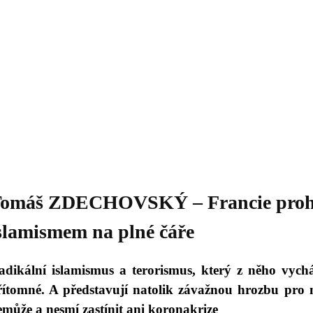
Daniil
 morálky je
ou rozvoje
Knihovna
Hudba
Fotogalerie
Videogalerie
Témata
Dop
omáš ZDECHOVSKÝ – Francie prohrá
slamismem na plné čáře
adikální islamismus a terorismus, který z něho vychá
řítomné. A představují natolik závažnou hrozbu pro n
emůže a nesmí zastínit ani koronakrize