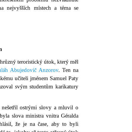
na nejvyšších místech a téma se
n
různý teroristický útok, který měl
láh Abujedovič Anzorov
. Ten na
olskému učiteli jménem Samuel Paty
azoval svým studentům karikatury
 nešetřil ostrými slovy a mluvil o
yla slova ministra vnitra Géralda
lásil, že je na čase, aby to byli