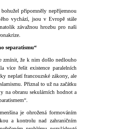
 bohužel připomněly nepříjemnou
 něho vychází, jsou v Evropě stále
 natolik závažnou hrozbu pro naši
ronakrize.
ého separatismu“
e zmínit, že k nim došlo nedlouho
 více řešit existence paralelních
cky neplatí francouzské zákony, ale
islamismu. Přiznal to už na začátku
ivy na obranu sekulárních hodnot a
eparatismem“.
 menšina je ohrožená formováním
ukou a kontrolu nad zahraničním
 neřešeném problému nezvládnuté