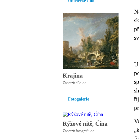
Umělecké dílo
N
s
p
sv
U
p
Krajina
sp
Zobrazit dílo >>
sh
ří
Fotogalerie
pr
V
Rýžové nitě, Čína
„
Zobrazit fotografii >>
f