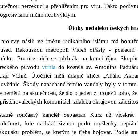
kutečnou perzekucí a přehlížením pro víru. Takto podiv
rogresivismu ničím neobvyklým.
Útoky nedaleko českých hr
 projevy násilí ve jménu radikálního islámu má bohuže
oused. Rakouskou metropolí Vídeň otřásly v poslední d
mínku. První z nich se odehrála na konci října. Skupina
ureckého původu
vtrhla
do kostela sv. Antonína Paduáns
kraji Vídně. Útočníci měli údajně křičet „Alláhu Akbar
povědnic. Škody napáchané těmito vandaly byly v tomto p
e nemění na skutečnosti, že šlo o jeden z projevů toho, ž
přistěhovaleckých komunitách zdaleka okrajovou záležitost
statně současný kancléř Sebastian Kurz už vícekrát z
polečnost, kde nachází živnou půdu myšlenky nepřátel
akousku problém, se kterým je třeba bojovat. Podle s