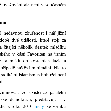
né uvažování ale není v současném
anic
l nedávnou zkušenost i náš jižní
obě dvě události, které stojí za
 čítající několik desítek mladíků
kého v části Favoriten na jižním
“ a mlátit do kostelních lavic a
řípadě naštěstí minimální. Nic to
e radikální islamismus bohužel není
í.
miňoval, že existence paralelní
ské demokracii, představuje i v
tudie z roku 2016
měly
ke vzniku