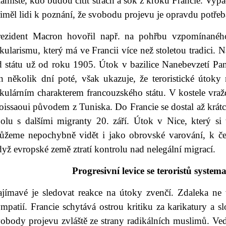
lamisté, kdo budou cítit strach a šok z kroků Francie. Vypa
iměl lidi k poznání, že svobodu projevu je opravdu potřeba
rezident Macron hovořil např. na pohřbu vzpomínanéh
kularismu, který má ve Francii více než stoletou tradici. N
d státu už od roku 1905. Útok v bazilice Nanebevzetí Pan
en několik dní poté, však ukazuje, že teroristické útoky
kulárním charakterem francouzského státu. V kostele vražd
issaoui původem z Tuniska. Do Francie se dostal až krátce
polu s dalšími migranty 20. září. Útok v Nice, který si 
ůžeme nepochybně vidět i jako obrovské varování, k če
yž evropské země ztratí kontrolu nad nelegální migrací.
Progresivní levice se teroristů system
ajímavé je sledovat reakce na útoky zvenčí. Zdaleka ne 
mpatií. Francie schytává ostrou kritiku za karikatury a s
vobody projevu zvláště ze strany radikálních muslimů. Ve