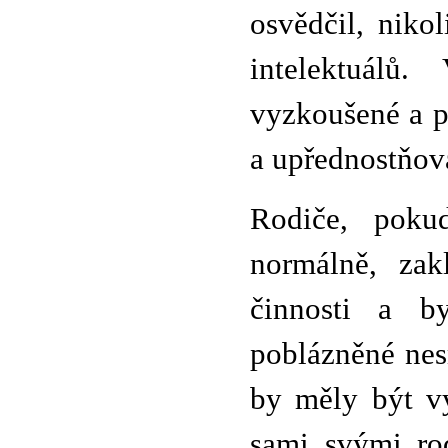
osvědčil, niko
intelektuálů
vyzkoušené a p
a upřednostňov
Rodiče, pokud
normálně, zak
činnosti a b
poblázněné nes
by měly být vy
sami svými rod