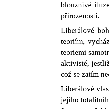
blouznivé iluz
přirozenosti.
Liberálové bo
teoriím, vychá
teoriemi samotn
aktivisté, jestl
což se zatím ne
Liberálové vlast
jejího totalitn