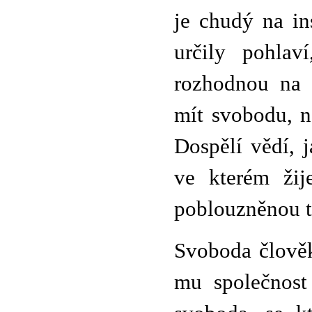
je chudý na in
určily pohlav
rozhodnou na 
mít svobodu, n
Dospělí vědí, 
ve kterém žij
poblouzněnou te
Svoboda člověk
mu společnost