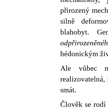
přirozený mech
silně deformo
blahobyt. Gen
odpřirozeněné
hédonickým ži
Ale vůbec ne
realizovatelná
smát.
Člověk se rodí 