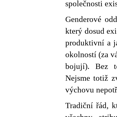
společnosti exi
Genderové oddě
který dosud exi
produktivní a j
okolností (za vá
bojují). Bez 
Nejsme totiž z
výchovu nepotř
Tradiční řád, k