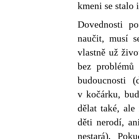
kmeni se stalo 
Dovednosti po
naučit, musí s
vlastně už živo
bez problémů 
budoucnosti (
v kočárku, bud
dělat také, ale
děti nerodí, a
nestará). Pok