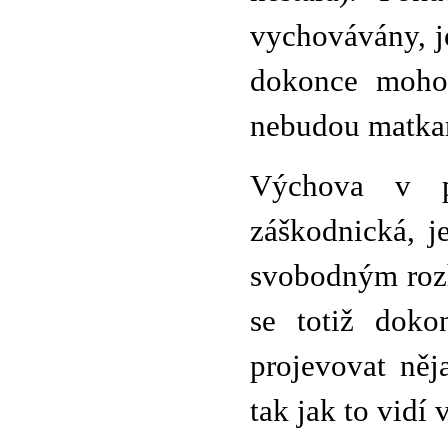
vychovávány, j
dokonce mohou
nebudou matkam
Výchova v pr
záškodnická, j
svobodným rozh
se totiž doko
projevovat něj
tak jak to vidí 