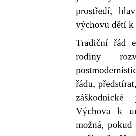
prostředí, hla
výchovu dětí k 
Tradiční řád 
rodiny roz
postmodernisti
řádu, předstíra
záškodnické j
Výchova k un
možná, pokud 