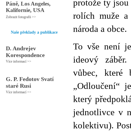
protože ty jso
Páně, Los Angeles,
Kalifornie, USA
rolích muže a 
Zobrazit fotografii >>
národa a obce.
Naše překlady a publikace
To vše není je
D. Andrejev
Korespondence
ideový záběr.
Více informací >>
vůbec, které 
G. P. Fedotov Svatí
„Odloučení“ j
staré Rusi
Více informací >>
který předpoklá
jednotlivce v 
kolektivu). Pos