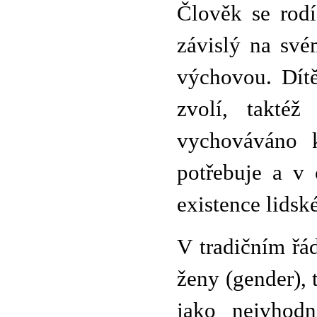
Člověk se rodí
závislý na své
výchovou. Dítě
zvolí, taktéž
vychováváno 
potřebuje a v 
existence lidsk
V tradičním řád
ženy (gender), 
jako nejvhodn