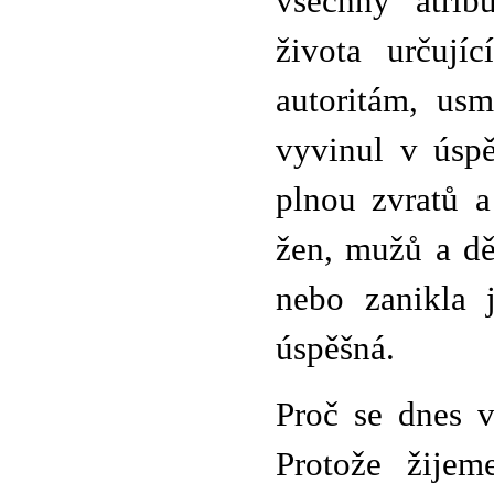
všechny atrib
života určujíc
autoritám, us
vyvinul v úspě
plnou zvratů a
žen, mužů a dě
nebo zanikla j
úspěšná.
Proč se dnes v
Protože žijem