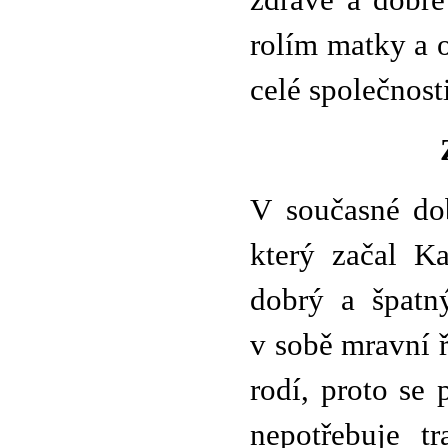
zdravé a dobře
rolím matky a o
celé společnosti
V současné do
který začal Ka
dobrý a špatn
v sobě mravní ř
rodí, proto se 
nepotřebuje t