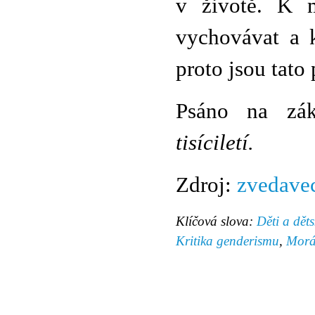
v životě. K m
vychovávat a 
proto jsou tato
Psáno na zá
tisíciletí.
Zdroj:
zvedave
Klíčová slova:
Děti a dět
Kritika genderismu
,
Morá