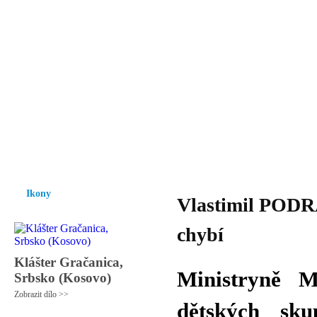
Vzrůst mravnosti a morálky je
nezbytnou podmínkou rozvoje
společnosti.
Úvod
Ikony
Hesychasmus
Umění
Knihovna
Hudba
Fot
Ikony
Vlastimil PODRA
chybí
Klášter Gračanica,
Ministryně 
Srbsko (Kosovo)
Zobrazit dílo >>
dětských sku