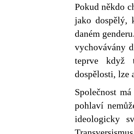
Pokud někdo ch
jako dospělý, 
daném genderu.
vychovávány do
teprve když 
dospělosti, lze
Společnost má 
pohlaví nemůž
ideologicky s
Transversismus 