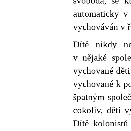
svoboda, se k
automaticky v
vychováván v řá
Dítě nikdy ne
v nějaké spole
vychované děti,
vychované k pov
špatným spole
cokoliv, děti 
Dítě kolonistů