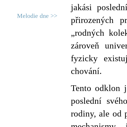
jakási posled
Melodie dne >>
přirozených p
„rodných kole
zároveň univer
fyzicky exist
chování.
Tento odklon j
poslední svéh
rodiny, ale od 
mechanismy, 