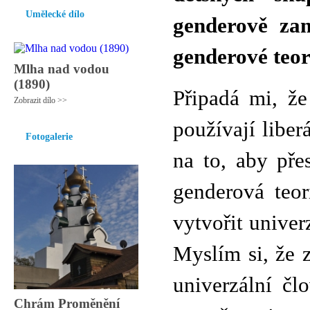
Umělecké dílo
genderově zam
genderové teor
Mlha nad vodou
(1890)
Připadá mi, že
Zobrazit dílo >>
používají libe
Fotogalerie
na to, aby pře
genderová teor
vytvořit univer
Myslím si, že z
univerzální čl
Chrám Proměnění