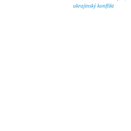
ukrajinský konflikt
© 2011 Rodon.CZ
Hlavní stránka
|
Knihovna
|
Uměn
Všechna práva vyhrazena
Podmínky užití
|
Mapa stránek
|
Kont