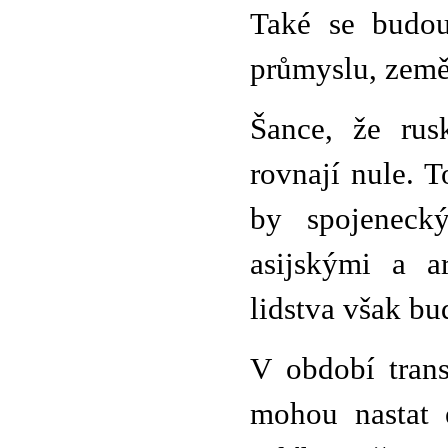
Také se budou 
průmyslu, zeměd
Šance, že rusk
rovnají nule. 
by spojeneck
asijskými a a
lidstva však b
V období tran
mohou nastat 