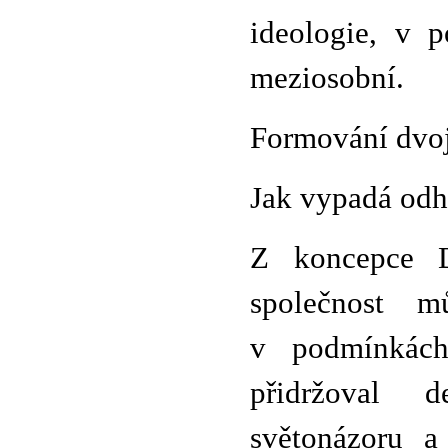
ideologie, v p
meziosobní.
Formování dvojp
Jak vypadá odh
Z koncepce D
společnost m
v podmínkách
přidržoval d
světonázoru a