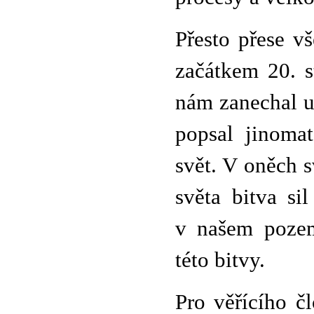
Přesto přese v
začátkem 20. s
nám zanechal u
popsal jinomat
svět. V oněch 
světa bitva si
v našem poze
této bitvy.
Pro věřícího č