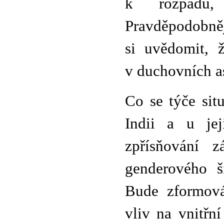
k rozpadu,
Pravděpodobněj
si uvědomit, 
v duchovních as
Co se týče situ
Indii a u je
zpřísňování 
genderového š
Bude zformová
vliv na vnitřn