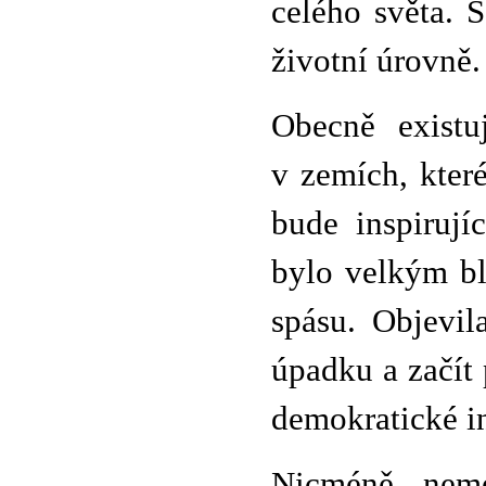
celého světa. 
životní úrovně.
Obecně existu
v zemích, kter
bude inspirují
bylo velkým bl
spásu. Objevil
úpadku a začít
demokratické in
Nicméně, nem