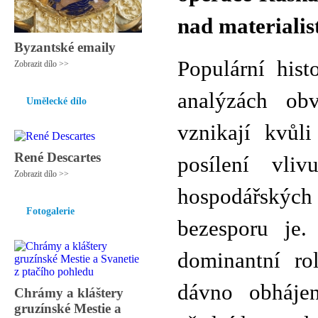
nad materialis
Byzantské emaily
Populární hist
Zobrazit dílo >>
analýzách obv
Umělecké dílo
vznikají kvůl
René Descartes
posílení vl
Zobrazit dílo >>
hospodářských
Fotogalerie
bezesporu je.
dominantní ro
dávno obhájen
Chrámy a kláštery
gruzínské Mestie a