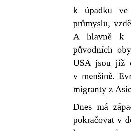
k úpadku ve 
průmyslu, vzdě
A hlavně k té
původních oby
USA jsou již 
v menšině. Ev
migranty z Asie
Dnes má západ
pokračovat v d