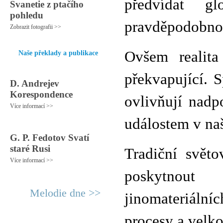
předvídat g
Svanetie z ptačího
pohledu
pravděpodobnos
Zobrazit fotografii >>
Ovšem realita
Naše překlady a publikace
překvapující. 
D. Andrejev
Korespondence
ovlivňují nadp
Více informací >>
událostem v na
G. P. Fedotov Svatí
staré Rusi
Tradiční svět
Více informací >>
poskytnout
Melodie dne >>
jinomateriální
procesy a velko