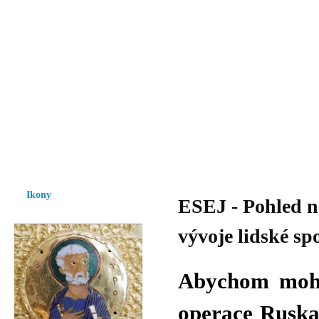
Vzrůst mravnosti a morálky je
nezbytnou podmínkou rozvoje
společnosti.
Úvod
Ikony
Hesychasmus
Umění
Knihovna
Hudba
Fot
Ikony
ESEJ - Pohled n
vývoje lidské sp
Abychom mohli
operace Ruska