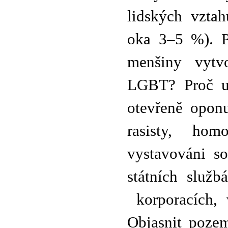
lidských vzta
oka 3–5 %). P
menšiny vytvo
LGBT? Proč ust
otevřeně oponu
rasisty, hom
vystavováni so
státních služb
korporacích, 
Objasnit pozem