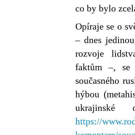
co by bylo zcel
Opíraje se o s
– dnes jedinou
rozvoje lidst
faktům –, se 
současného rus
hýbou (metahis
ukrajinské
https://www.ro