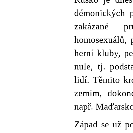
démonických p
zakázané pr
homosexuálů, p
herní kluby, p
nule, tj. pods
lidí. Těmito k
zemím, dokonc
např. Maďarsko
Západ se už po