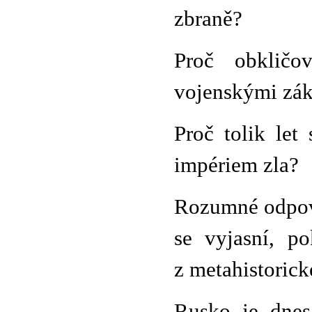
zbraně?
Proč obklič
vojenskými zá
Proč tolik let
impériem zla?
Rozumné odpově
se vyjasní, p
z metahistorick
Rusko je dnes 