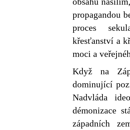
obsahu násilím
propagandou be
proces sekul
křesťanství a 
moci a veřejnéh
Když na Záp
dominující poz
Nadvláda ide
démonizace stá
západních zem