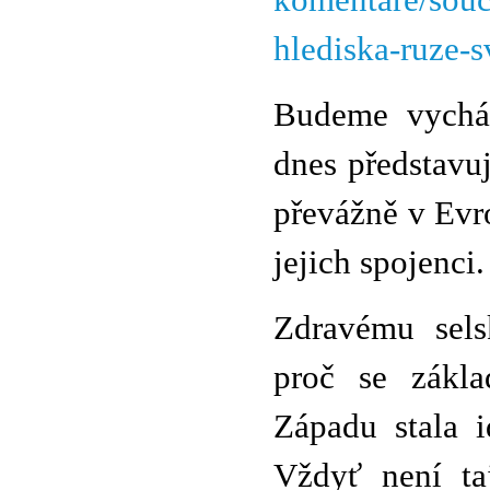
komentare/souc
hlediska-ruze-
Budeme vycház
dnes představuj
převážně v Evro
jejich spojenci.
Zdravému sels
proč se zákla
Západu stala 
Vždyť není ta