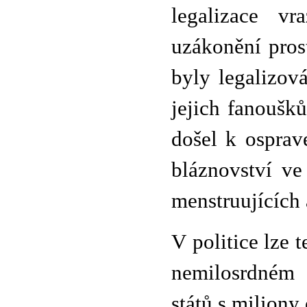
legalizace vr
uzákonění prost
byly legalizov
jejich fanoušk
došel k osprav
bláznovství ve
menstruujícíc
V politice lze 
nemilosrdném
států s miliony 