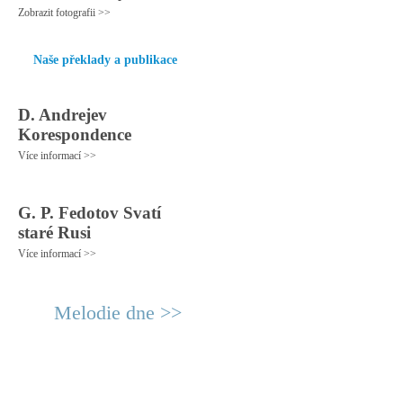
Zobrazit fotografii >>
Naše překlady a publikace
D. Andrejev
Korespondence
Více informací >>
G. P. Fedotov Svatí
staré Rusi
Více informací >>
Melodie dne >>
© 2011 Rodon.CZ
Hlavní stránka
|
Knihovna
|
Uměn