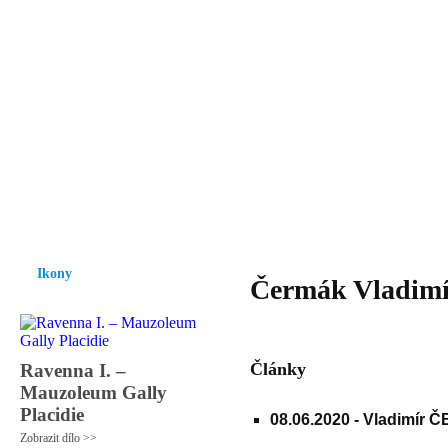
Vzrůst mravnosti a morálky je
nezbytnou podmínkou rozvoje
společnosti.
Úvod
Ikony
Hesychasmus
Umění
Knihovna
Hudba
Fot
Ikony
Čermák Vladimí
Články
Ravenna I. –
Mauzoleum Gally
Placidie
08.06.2020 -
Vladimír Č
Zobrazit dílo >>