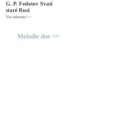
G. P. Fedotov Svatí
staré Rusi
Více informací >>
Melodie dne >>
© 2011 Rodon.CZ
Hlavní stránka
|
Knihovna
|
Uměn
Všechna práva vyhrazena
Podmínky užití
|
Mapa stránek
|
Kont