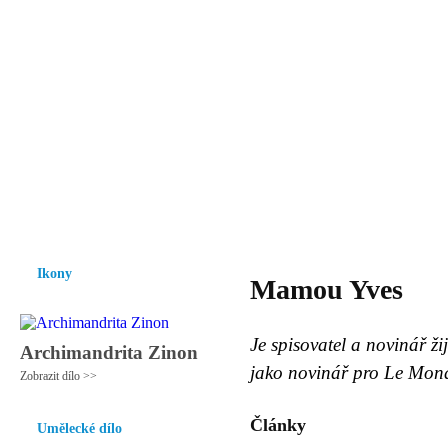
Vzrůst mravnosti a morálky je
nezbytnou podmínkou rozvoje
společnosti.
Úvod
Ikony
Hesychasmus
Umění
Knihovna
Hudba
Fot
Ikony
Mamou Yves
Je spisovatel a novinář ži
Archimandrita Zinon
jako novinář pro Le Mon
Zobrazit dílo >>
Články
Umělecké dílo