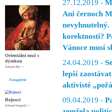
27.12.2019 -
M
Ani černoch M
nevyhnutelný.
korektnosti? P
Vánoce musí sk
Orientální muž s
dýmkou
24.04.2019 -
S
Zobrazit dílo >>
lepší zaostávat
Fotogalerie
aktivisté „poř
09.04.2019 -
P
Rejnoci
Zobrazit fotografii >>
zemřela politi