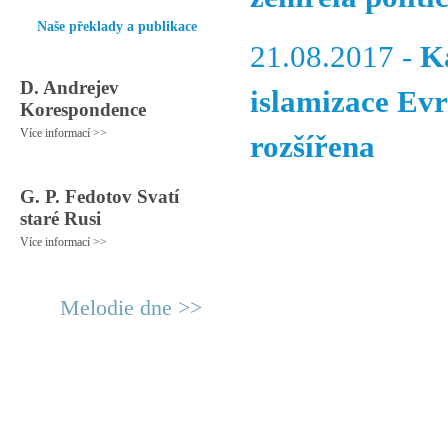
Naše překlady a publikace
21.08.2017 -
Ka
D. Andrejev
islamizace Ev
Korespondence
Více informací >>
rozšířena
G. P. Fedotov Svatí
staré Rusi
Více informací >>
Melodie dne >>
© 2011 Rodon.CZ
Hlavní stránka
|
Knihovna
|
Uměn
Všechna práva vyhrazena
Podmínky užití
|
Mapa stránek
|
Kont