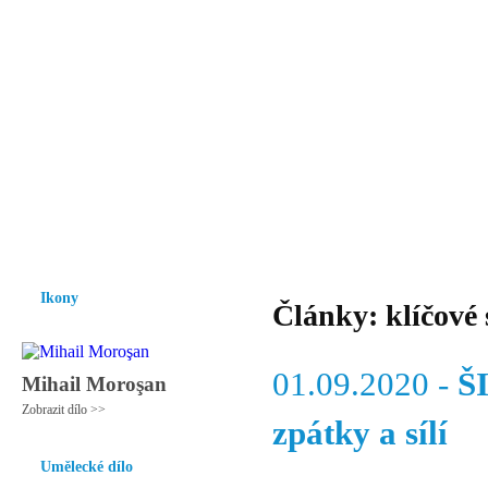
Vzrůst mravnosti a morálky je
nezbytnou podmínkou rozvoje
společnosti.
Úvod
Ikony
Hesychasmus
Umění
Knihovna
Hudba
Fot
Ikony
Články: klíčové 
01.09.2020 -
Š
Mihail Moroşan
Zobrazit dílo >>
zpátky a sílí
Umělecké dílo