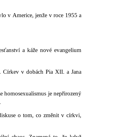
ylo v Americe, jenže v roce 1955 a
sťanství a káže nové evangelium
y. Církev v dobách Pia XII. a Jana
 že homosexualismus je nepřirozený
.
iskuse o tom, co změnit v církvi,
rální chaos. Znamená to, že když