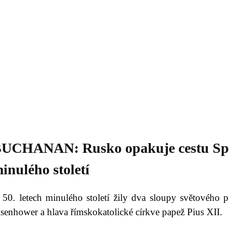
Daniil
 morálky je
ou rozvoje
Knihovna
Hudba
Fotogalerie
Videogalerie
Témata
Dop
UCHANAN: Rusko opakuje cestu Spoje
inulého století
 50. letech minulého století žily dva sloupy světového 
senhower a hlava římskokatolické církve papež Pius XII.