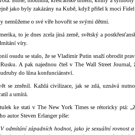
vota. Bible, modlitba, křesťanské umění, knihy a symboly 
ejně jako byly zakázány na Kubě, když přišel k moci Fidel
y nemůžeme o své víře hovořit se svými dětmi.
erika, to je dnes zcela jiná země, světský a postkřesťans
dmítání víry.
onií osudu se stalo, že se Vladimir Putin snaží obrodit pra
 Rusku. A pak najednou čteš v The Wall Street Journal, ž
oudruhy do lůna konfunciánství.
vět se změnil. Každá civilizace, jak se zdá, uznává nutn
ratil a umírá.
itulek ke stati v The New York Times se rétoricky ptá: 
ho autor Steven Erlanger píše:
 odmítání západních hodnot, jako je sexuální rovnost a v