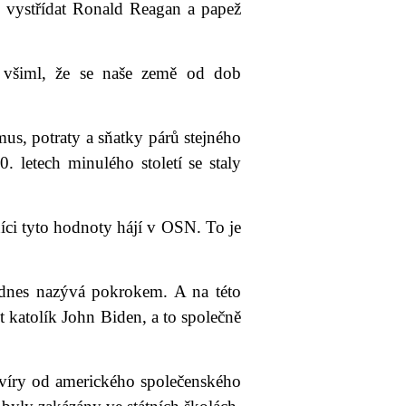
li vystřídat Ronald Reagan a papež
i všiml, že se naše země od dob
s, potraty a sňatky párů stejného
. letech minulého století se staly
íci tyto hodnoty hájí v OSN. To je
 dnes nazývá pokrokem. A na této
nt katolík John Biden, a to společně
 víry od amerického společenského