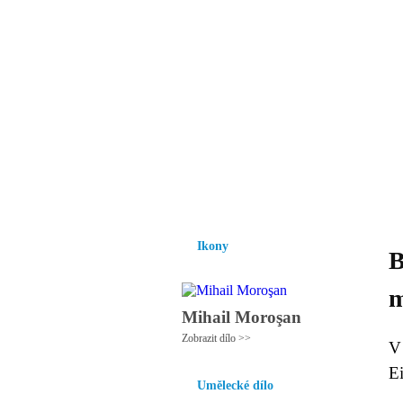
Vzrůst mravnosti a
nezbytnou podmínk
společnosti.
Úvod
Ikony
Hesychasmus
Umění
Ikony
B
m
Mihail Moroşan
Zobrazit dílo >>
V
Ei
Umělecké dílo