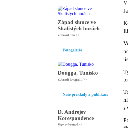
V 
Ja
Západ slunce ve
K
Skalistých horách
E
Zobrazit dílo >>
V
Fotogalerie
p
ús
T
Dougga, Tunisko
to
Zobrazit fotografii >>
T
Naše překlady a publikace
hl
s
D. Andrejev
Korespondence
P
Více informací >>