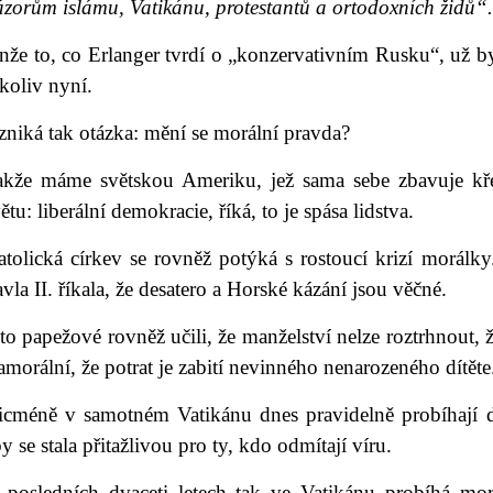
zorům islámu, Vatikánu, protestantů a ortodoxních židů“.
nže to, co Erlanger tvrdí o „konzervativním Rusku“, už b
koliv nyní.
niká tak otázka: mění se morální pravda?
akže máme světskou Ameriku, jež sama sebe zbavuje kře
ětu: liberální demokracie, říká, to je spása lidstva.
atolická církev se rovněž potýká s rostoucí krizí morálk
vla II. říkala, že desatero a Horské kázání jsou věčné.
to papežové rovněž učili, že manželství nelze roztrhnout,
amorální, že potrat je zabití nevinného nenarozeného dítěte
icméně v samotném Vatikánu dnes pravidelně probíhají d
y se stala přitažlivou pro ty, kdo odmítají víru.
 posledních dvaceti letech tak ve Vatikánu probíhá mo