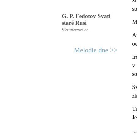
ži
st
G. P. Fedotov Svatí
M
staré Rusi
Více informací >>
Am
o
Melodie dne >>
Ir
v
s
S
zt
T
Je
„V