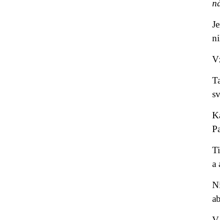
ná
Je
ni
Vz
T
sv
K
Pa
Ti
a 
N
ab
V