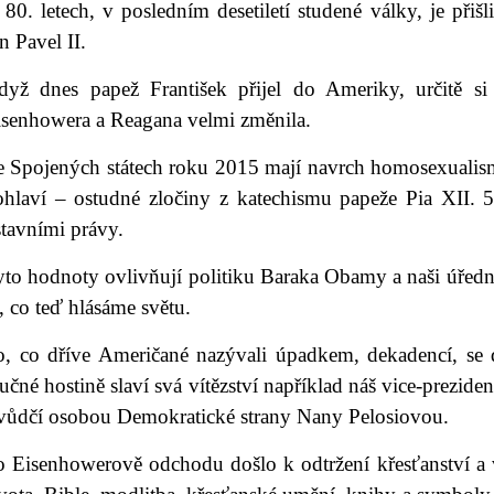
80. letech, v posledním desetiletí studené války, je přiš
n Pavel II.
dyž dnes papež František přijel do Ameriky, určitě s
isenhowera a Reagana velmi změnila.
e Spojených státech roku 2015 mají navrch homosexualismu
ohlaví – ostudné zločiny z katechismu papeže Pia XII. 50
tavními právy.
yto hodnoty ovlivňují politiku Baraka Obamy a naši úředn
, co teď hlásáme světu.
o, co dříve Američané nazývali úpadkem, dekadencí, se
učné hostině slaví svá vítězství například náš vice-prezide
 vůdčí osobou Demokratické strany Nany Pelosiovou.
o Eisenhowerově odchodu došlo k odtržení křesťanství a