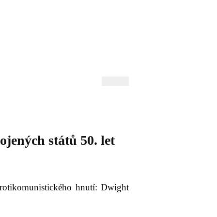
 Andrejev
Fond Daniila Andrejeva
oručujeme
Naše knihovna
ných států 50. let
protikomunistického hnutí: Dwight