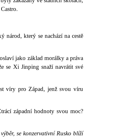
byly zakázány ve státních školách,
 Castro.
ký národ, který se nachází na cestě
voslaví jako základ morálky a práva
e se Xi Jinping snaží navrátit své
ost víry pro Západ, jenž svou víru
„Ztrácí západní hodnoty svou moc?
ýběr, se konzervativní Rusko blíží