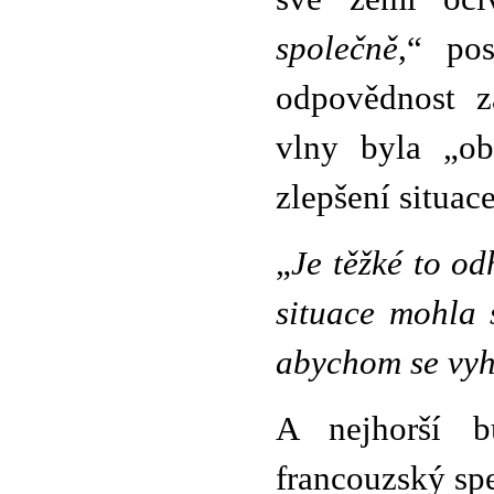
společně
,“ po
odpovědnost z
vlny byla „ob
zlepšení situa
„
Je těžké to od
situace mohla 
abychom se vyh
A nejhorší b
francouzský spe