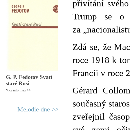
přivítání svéh
Trump se o n
za „nacionalist
Zdá se, že Mac
roce 1918 k to
Francii v roce 
G. P. Fedotov Svatí
staré Rusi
Gérard Collom
Více informací >>
současný staros
Melodie dne >>
zveřejnil časo
své zemi očiv