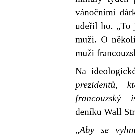
vánočními dárk
udeřil ho. „To 
muži. O několi
muži francouzs
Na ideologick
prezidentů, k
francouzský i
deníku Wall Str
„
Aby se vyhnu