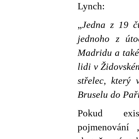
Lynch:
„
Jedna z 19 č
jednoho z út
Madridu a také
lidi v Židovsk
střelec, který
Bruselu do Paří
Pokud exi
pojmenování „