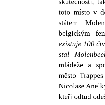
skutečností, t
toto místo v 
státem Molen
belgickým fe
existuje 100 čtv
stal Molenbee
mládeže a spo
město Trappes
Nicolase Anelk
kteří odtud ode