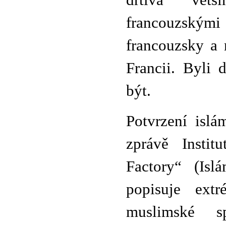
drtivá větš
francouzským
francouzsky a 
Francii. Byli 
být.
Potvrzení islá
zprávě Instit
Factory“ (Isl
popisuje extr
muslimské sp