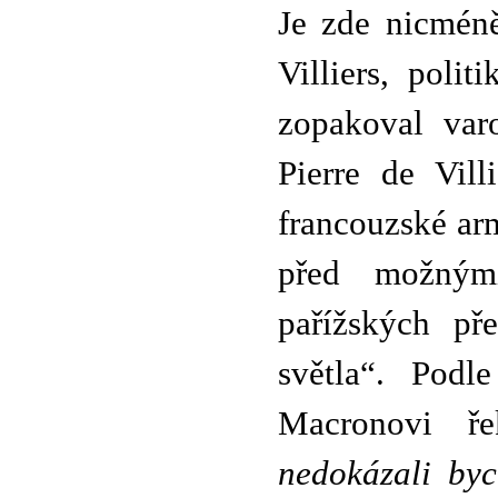
Je zde nicméně
Villiers, poli
zopakoval varo
Pierre de Vill
francouzské ar
před možnými
pařížských př
světla“. Podl
Macronovi ře
nedokázali by