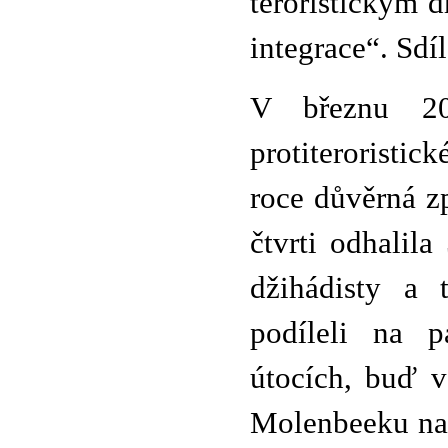
teroristickým d
integrace“. Sdíl
V březnu 20
protiterorist
roce důvěrná zp
čtvrti odhalil
džihádisty a 
podíleli na p
útocích, buď v
Molenbeeku nap