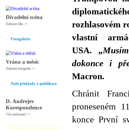
diplomatickéh
Divadelní scéna
rozhlasovém ro
Zobrazit dílo >>
vlastní arm
Fotogalerie
USA. „
Musím
dokonce i př
Vrána a měsíc
Zobrazit fotografii >>
Macron.
Naše překlady a publikace
Chránit Fran
D. Andrejev
proneseném 11.
Korespondence
Více informací >>
konce První s