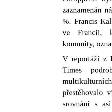
zaznamenán nár
%. Francis Kal
ve Francii, k
komunity, označ
V reportáži z 
Times podro
multikulturníc
přestěhovalo 
srovnání s as