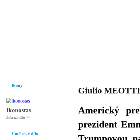
Vzrůst mravnosti a morálky je
nezbytnou podmínkou rozvoje
společnosti.
Úvod
Ikony
Hesychasmus
Umění
Knihovna
Hudba
Fot
Ikony
Giulio MEOTTI 
Americký pre
Ikonostas
Zobrazit dílo >>
prezident Emm
Umělecké dílo
Trumpovou náv