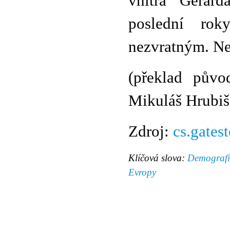
vnitra Gérar
poslední rok
nezvratným. Nej
(překlad půvo
Mikuláš Hrubiš
Zdroj:
cs.gatest
Klíčová slova:
Demografi
Evropy