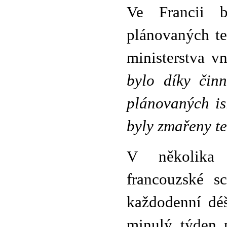
Ve Francii 
plánovaných te
ministerstva v
bylo díky čin
plánovaných is
byly zmařeny te
V několika 
francouzské sc
každodenní déš
minulý týden p