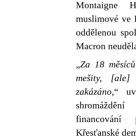
Montaigne H
muslimové ve Fr
oddělenou spol
Macron neudělal
„
Za 18 měsíců 
mešity, [ale]
zakázáno
,“ uv
shromáždění
financování
Křesťanské dem