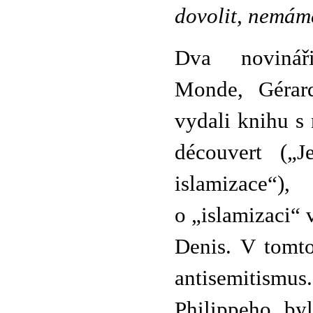
dovolit, nemám
Dva noviná
Monde, Gérar
vydali knihu s 
découvert („J
islamizace
o „islamizaci“ 
Denis. V tomto
antisemitismus
Philippeho by