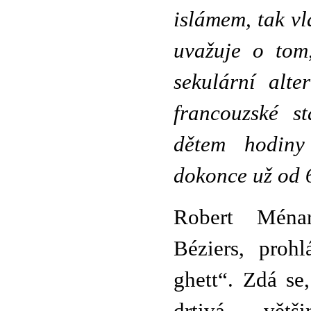
islámem, tak v
uvažuje o tom
sekulární alte
francouzské s
dětem hodiny
dokonce už od 6
Robert Ménar
Béziers, prohl
ghett“. Zdá se