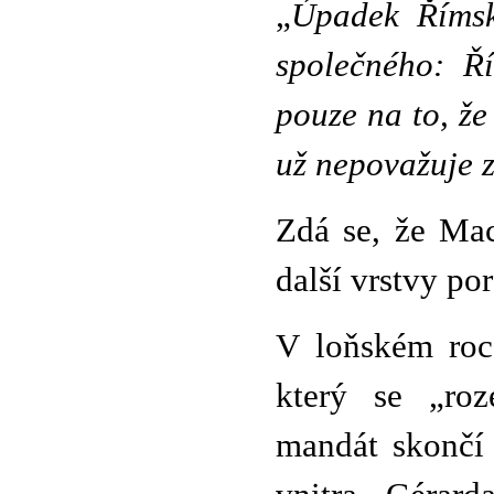
„
Úpadek Římsk
společného: Ří
pouze na to, že
už nepovažuje z
Zdá se, že Ma
další vrstvy po
V loňském roc
který se „roz
mandát skončí 