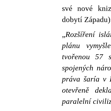
své nové kniz
dobytí Západu)
„
Rozšíření isl
plánu vymyšle
tvořenou 57 s
spojených náro
práva šaría v 
otevřeně dekl
paralelní civili