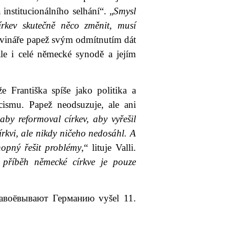
nstitucionálního selhání“. „
Smysl
církev skutečně něco změnit, musí
ovináře papež svým odmítnutím dát
le i celé německé synodě a jejím
e Františka spíše jako politika a
ismu. Papež neodsuzuje, ale ani
 aby reformoval církev, aby vyřešil
írkvi, ale nikdy ničeho nedosáhl. A
hopný řešit problémy
,“ lituje Valli.
 příběh německé církve je pouze
воёвывают Германию vyšel 11.