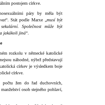
iálním postojem církve.
mosexuálními páry by měla být
vat
“. Stát podle Marxe „
musí být
 sekulární. Společnost může být
 jakákoli jiná
“.
ve
ožném rozkolu v německé katolické
 nejsou náhodné, nýbrž představují
katolická církev je výsledkem boje
olické církve.
ho počtu žen do řad duchovních,
manželství osob stejného pohlaví,