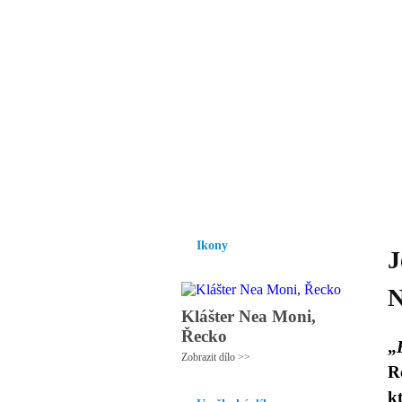
Vzrůst mravnosti a
nezbytnou podmínk
společnosti.
Úvod
Ikony
Hesychasmus
Umění
Ikony
J
N
Klášter Nea Moni,
Řecko
„
Zobrazit dílo >>
R
k