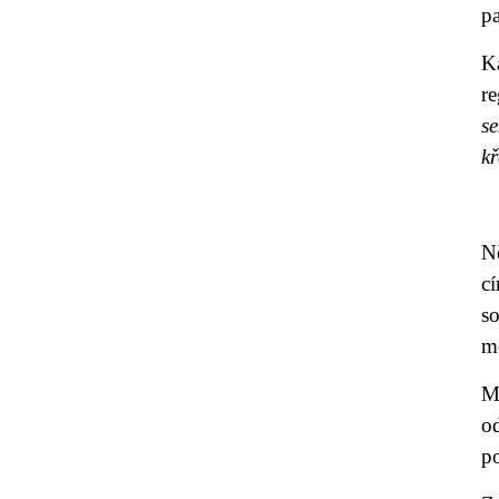
pa
K
r
s
kř
N
c
so
mo
M
o
po