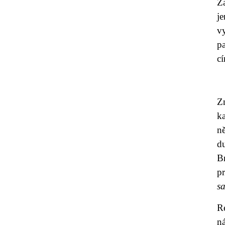
Z
j
v
p
cí
Z
ka
n
d
B
pr
sa
R
n