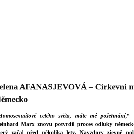
Daniil
 morálky je
ou rozvoje
Knihovna
Hudba
Fotogalerie
Videogalerie
Témata
Dop
elena AFANASJEVOVÁ – Církevní mo
ěmecko
Homosexuálové celého světa, máte mé požehnání
,“ 
einhard Marx znovu potvrdil proces odluky německé
terý začal před několika lety. Navzdory zjevně 