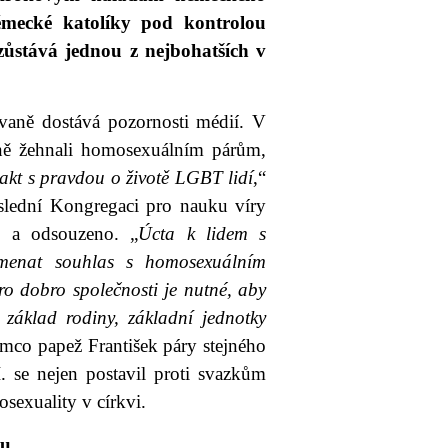
německé katolíky pod kontrolou
zůstává jednou z nejbohatších v
vaně dostává pozornosti médií. V
ně žehnali homosexuálním párům,
takt s pravdou o životě LGBT lidí
,“
oslední Kongregaci pro nauku víry
no a odsouzeno. „
Úcta k lidem s
menat souhlas s homosexuálním
o dobro společnosti je nutné, aby
 základ rodiny, základní jednotky
atímco papež František páry stejného
 se nejen postavil proti svazkům
sexuality v církvi.
ku