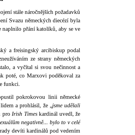
ojení stále náročnějších požadavků
dení Svazu německých diecézí byla
 naplnilo přání katolíků, aby se ve
ký a freisingský arcibiskup podal
m zneužíváním ze strany německých
talo, a vyčítal si svou nečinnost a
ak poté, co Marxovi poděkoval za
e funkci.
pustil pokrokovou linii německé
idem a prohlásil, že „
jsme udělali
u pro
Irish Times
kardinál uvedl, že
exuálům negativně... bylo to v celé
 rady devíti kardinálů pod vedením