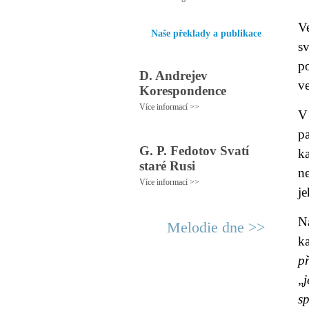
Ve
Naše překlady a publikace
s
po
D. Andrejev
ve
Korespondence
Více informací >>
V
p
G. P. Fedotov Svatí
ka
staré Rusi
n
Více informací >>
je
N
Melodie dne >>
ka
p
„
sp