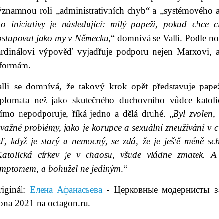
znamnou roli „administrativních chyb“ a „systémového a i
éto iniciativy je následující: milý papeži, pokud chce 
ostupovat jako my v Německu
,“ domnívá se Valli. Podle n
ardinálovi výpověď vyjadřuje podporu nejen Marxovi, a
eformám.
alli se domnívá, že takový krok opět představuje papež
iplomata než jako skutečného duchovního vůdce katolic
římo nepodporuje, říká jedno a dělá druhé. „
Byl zvolen,
važné problémy, jako je korupce a sexuální zneužívání v c
eď, když je starý a nemocný, se zdá, že je ještě méně sc
Katolická církev je v chaosu, všude vládne zmatek. A
ymptomem, a bohužel ne jediným
.“
riginál:
Елена Афанасьева
- Церковные модернисты за
rpna 2021 na octagon.ru.