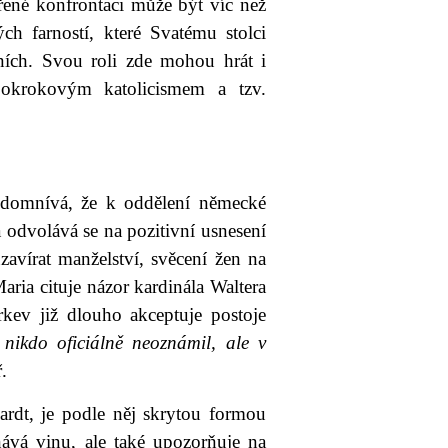
řené konfrontaci může být víc než
ch farností, které Svatému stolci
ních. Svou roli zde mohou hrát i
pokrokovým katolicismem a tzv.
 domnívá, že k oddělení německé
a odvolává se na pozitivní usnesení
avírat manželství, svěcení žen na
ria cituje názor kardinála Waltera
rkev již dlouho akceptuje postoje
 nikdo oficiálně neoznámil, ale v
.
ardt, je podle něj skrytou formou
nává vinu, ale také upozorňuje na