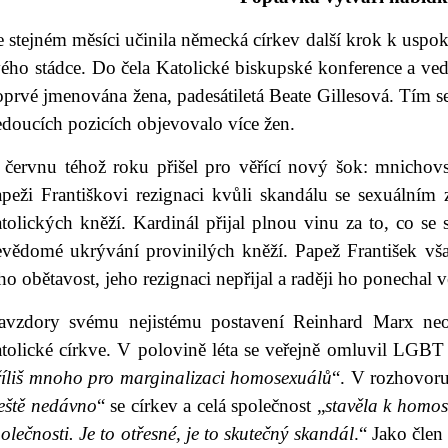
 stejném měsíci učinila německá církev další krok k uspok
vého stádce. Do čela Katolické biskupské konference a ve
prvé jmenována žena, padesátiletá Beate Gillesová. Tím se
doucích pozicích objevovalo více žen.
 červnu téhož roku přišel pro věřící nový šok: mnichovs
apeži Františkovi rezignaci kvůli skandálu se sexuální
tolických kněží. Kardinál přijal plnou vinu za to, co se s
evědomé ukrývání provinilých kněží. Papež František vš
ho obětavost, jeho rezignaci nepřijal a raději ho ponechal v
avzdory svému nejistému postavení Reinhard Marx neo
tolické církve. V polovině léta se veřejně omluvil LGBT l
říliš mnoho pro marginalizaci homosexuálů
“. V rozhovor
ještě nedávno
“ se církev a celá společnost „
stavěla k homos
olečnosti. Je to otřesné, je to skutečný skandál
.“ Jako člen