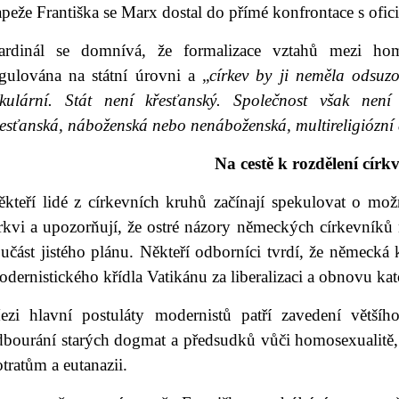
peže Františka se Marx dostal do přímé konfrontace s ofic
ardinál se domnívá, že formalizace vztahů mezi ho
egulována na státní úrovni a „
církev by ji neměla odsuzo
ekulární. Stát není křesťanský. Společnost však není
esťanská, náboženská nebo nenáboženská, multireligiózní a
Na cestě k rozdělení círk
ěkteří lidé z církevních kruhů začínají spekulovat o m
írkvi a upozorňují, že ostré názory německých církevníků
učást jistého plánu. Někteří odborníci tvrdí, že německá 
dernistického křídla Vatikánu za liberalizaci a obnovu kat
ezi hlavní postuláty modernistů patří zavedení větší
dbourání starých dogmat a předsudků vůči homosexualitě, 
tratům a eutanazii.