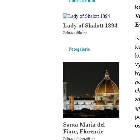
Umělecké dílo
k
V
E
Lady of Shalott 1894
Zobrazit dílo >>
K
k
Fotogalerie
kt
v
b
h
c
z
sp
p
Santa Maria del
os
Fiore, Florencie
Zobrazit fotografii >>