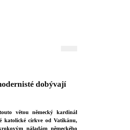
 Andrejev
Fond Daniila Andrejeva
oručujeme
Naše knihovna
dernisté dobývají
touto větou německý kardinál
 katolické církve od Vatikánu,
pokrokovým náladám německého