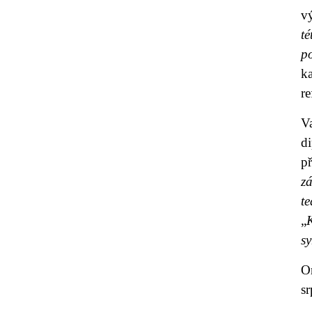
vý
t
p
k
r
V
d
p
zá
t
„
s
O
s