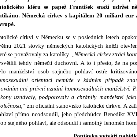
atolického kléru se papež František snaží udržet 
atikánu. Německá církev s kapitálem 20 miliard eur 
vropě.
atolické církvi v Německu se v posledních letech opako
větnu 2021 stovky německých katolických kněží otevře
eré se považovaly za katolíky. „
Německá církev ztrácí kon
ysvětlili tehdy němečtí duchovní. A to i přesto, že na p
ylo manželství osob stejného pohlaví ostře kritizová
omosexuální orientací nemůže v žádném případě zna
hováním ani právní uznání homosexuálních manželství. Pr
ákony uznávaly, podporovaly a chránily manželství jako
olečnosti
,“ zní oficiální stanovisko katolické církve. A z
ohlaví přímo neodsoudil, jeho předchůdce Benedikt XVI.
ob stejného pohlaví, ale odsoudil i samotný fenomén homo
Poptávka vytváří nabíd