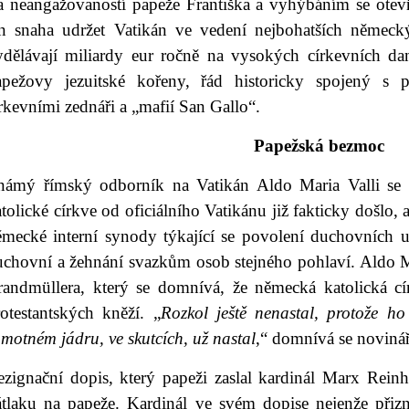
a neangažovaností papeže Františka a vyhýbáním se otev
en snaha udržet Vatikán ve vedení nejbohatších německý
ydělávají miliardy eur ročně na vysokých církevních da
apežovy jezuitské kořeny, řád historicky spojený s 
rkevními zednáři a „mafií San Gallo“.
Papežská bezmoc
námý římský odborník na Vatikán Aldo Maria Valli se
tolické církve od oficiálního Vatikánu již fakticky došlo, 
ěmecké interní synody týkající se povolení duchovních uz
uchovní a žehnání svazkům osob stejného pohlaví. Aldo Ma
randmüllera, který se domnívá, že německá katolická cí
otestantských kněží. „
Rozkol ještě nenastal, protože ho
motném jádru, ve skutcích, už nastal
,“ domnívá se novinář
ezignační dopis, který papeži zaslal kardinál Marx Reinh
átlaku na papeže. Kardinál ve svém dopise nejenže přiz