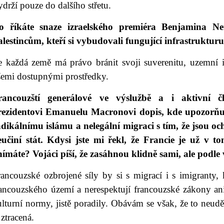
drží pouze do dalšího střetu.
o říkáte snaze izraelského premiéra Benjamina Ne
alestincům, kteří si vybudovali fungující infrastruktur
e každá země má právo bránit svoji suverenitu, uzemní i
šemi dostupnými prostředky.
rancouzští generálové ve výslužbě a i aktivní 
rezidentovi Emanuelu Macronovi dopis, kde upozorňují
adikálnímu islámu a nelegální migraci s tím, že jsou o
eučiní stát. Kdysi jste mi řekl, že Francie je už v t
nímáte? Vojáci píší, že zasáhnou klidně sami, ale podle
ancouzské ozbrojené síly by si s migrací i s imigranty, kt
rancouzského území a nerespektují francouzské zákony an
lturní normy, jistě poradily. Obávám se však, že to neudě
 ztracená.