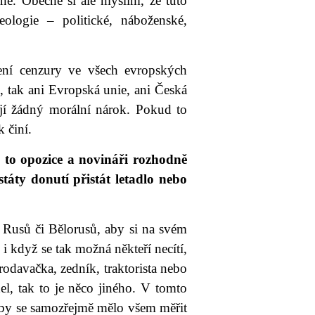
tane. Obecně si ale myslím, že tuto
deologie – politické, náboženské,
ení cenzury ve všech evropských
ž, tak ani Evropská unie, ani Česká
jí žádný morální nárok. Pokud to
k činí.
 to opozice a novináři rozhodně
áty donutí přistát letadlo nebo
 Rusů či Bělorusů, aby si na svém
, i když se tak možná někteří necítí,
rodavačka, zedník, traktorista nebo
del, tak to je něco jiného. V tomto
y by se samozřejmě mělo všem měřit