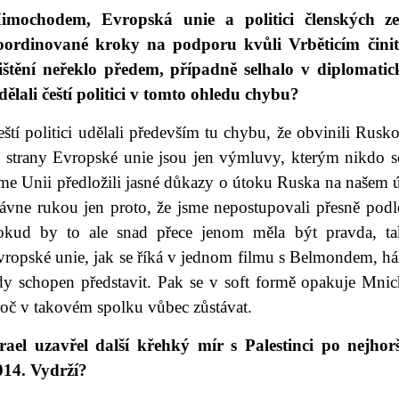
imochodem, Evropská unie a politici členských zem
oordinované kroky na podporu kvůli Vrběticím čini
jištění neřeklo předem, případně selhalo v diplomati
ělali čeští politici v tomto ohledu chybu?
eští politici udělali především tu chybu, že obvinili Ru
e strany Evropské unie jsou jen výmluvy, kterým nikdo s
sme Unii předložili jasné důkazy o útoku Ruska na našem 
ávne rukou jen proto, že jsme nepostupovali přesně podle
okud by to ale snad přece jenom měla být pravda, tak
ropské unie, jak se říká v jednom filmu s Belmondem, hážo
dy schopen představit. Pak se v soft formě opakuje Mni
roč v takovém spolku vůbec zůstávat.
zrael uzavřel další křehký mír s Palestinci po nejhor
014. Vydrží?