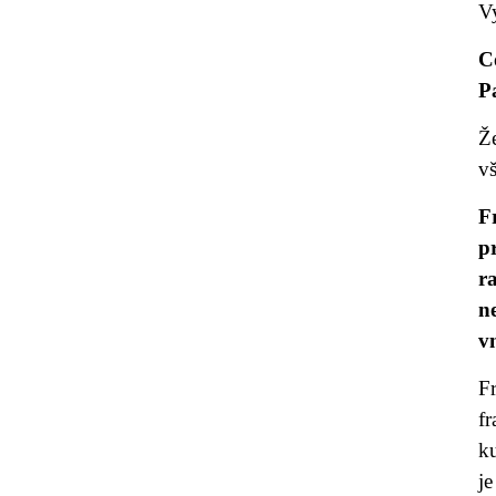
Vy
C
P
Ž
v
F
p
r
n
v
Fr
f
ku
je