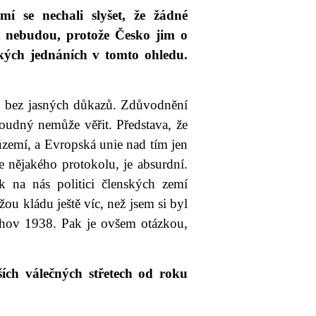
í se nechali slyšet, že žádné
t nebudou, protože Česko jim o
ckých jednáních v tomto ohledu.
sko bez jasných důkazů. Zdůvodnění
oudný nemůže věřit. Představa, že
území, a Evropská unie nad tím jen
 nějakého protokolu, je absurdní.
 na nás politici členských zemí
u kládu ještě víc, než jsem si byl
chov 1938. Pak je ovšem otázkou,
ších válečných střetech od roku