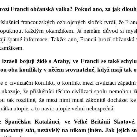
rozí Francii občanská válka? Pokud ano, za jak dlou
íslušníci francouzských ozbrojených složek tvrdí, že Fran
ropuknout každým okamžikem. Já nemám důvod si myslet, 
ají špatné informace. Takže: ano, Francii hrozí občans
kamžikem.
 Izraeli bojují židé s Araby, ve Francii se také schylu
sou oba konflikty v něčem srovnatelné, když mají tak od
e o civilizační konflikt, o konflikt mezi civilizací západní 
 ukazuje, že příslušníci těchto civilizací spolu nemohou ž
sou tak rozdílné, že mezi nimi musí zákonitě docházet ke
rátka utopie, a to navíc utopie velmi nebezpečná.
e Španělsku Katalánci, ve Velké Británii Skotové. 
amostatný stát, nezávislý na nikom jiném. Jak jejich 