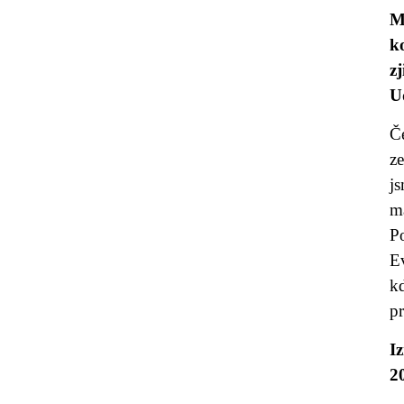
M
k
z
Ud
Č
z
j
m
P
Ev
k
p
I
2