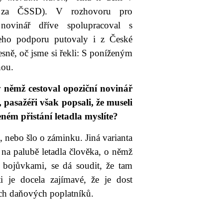
n za ČSSD). V rozhovoru pro
 novinář dříve spolupracoval s
jeho podporu putovaly i z České
sně, oč jsme si řekli: S poníženým
hou.
 v němž cestoval opoziční novinář
asažéři však popsali, že museli
eném přistání letadla myslíte?
 nebo šlo o záminku. Jiná varianta
 na palubě letadla člověka, o němž
i bojůvkami, se dá soudit, že tam
i je docela zajímavé, že je dost
ých daňových poplatníků.