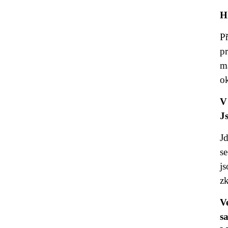
H
Př
p
m
o
V
J
Jd
se
j
zk
V
s