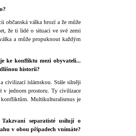
ho?
cii občanská válka hrozí a že může
že ti lidé o situaci ve své zemi
ká válka a může propuknout každým
je ke konfliktu mezi obyvateli...
lišnou historii?
a civilizací islámskou. Stále silněji
ít v jednom prostoru. Ty civilizace
 konfliktům. Multikulturalismus je
Takzvaní separatisté usilují o
snahu v obou případech vnímáte?