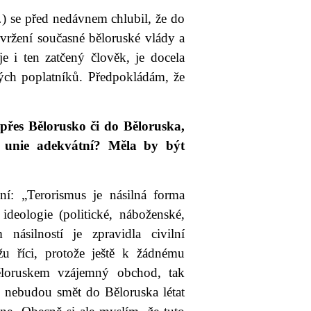
.
) se před nedávnem chlubil, že do
svržení současné běloruské vlády a
e i ten zatčený člověk, je docela
ých poplatníků. Předpokládám, že
přes Bělorusko či do Běloruska,
é unie adekvátní? Měla by být
ní: „Terorismus je násilná forma
ideologie (politické, náboženské,
m násilností je zpravidla civilní
u říci, protože ještě k žádnému
ěloruskem vzájemný obchod, tak
e nebudou smět do Běloruska létat