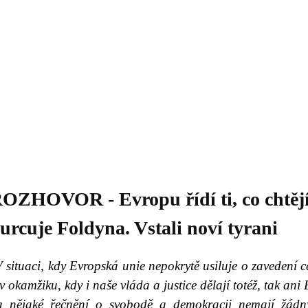
Daniil
 morálky je
ou rozvoje
Knihovna
Hudba
Fotogalerie
Videogalerie
Témata
Dop
OZHOVOR - Evropu řídí ti, co chtějí
urcuje Foldyna. Vstali noví tyrani
 situaci, kdy Evropská unie nepokrytě usiluje o zavedení 
v okamžiku, kdy i naše vláda a justice dělají totéž, tak an
a nějaké řečnění o svobodě a demokracii nemají žádn