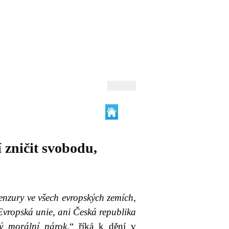
 Andrejev
Fond Daniila Andrejeva
oručujeme
Naše knihovna
 zničit svobodu,
cenzury ve všech evropských zemích,
i Evropská unie, ani Česká republika
ý morální nárok
,“ říká k dění v