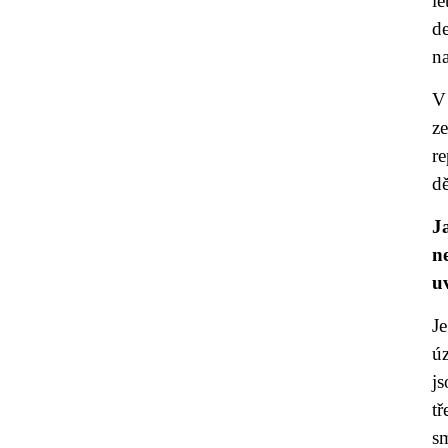
le
d
na
V
ze
r
dě
J
n
u
J
úz
js
tř
s