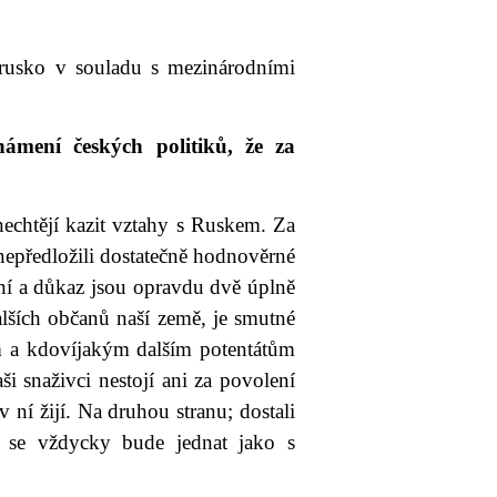
orusko v souladu s mezinárodními
ámení českých politiků, že za
nechtějí kazit vztahy s Ruskem. Za
nepředložili dostatečně hodnověrné
ní a důkaz jsou opravdu dvě úplně
lších občanů naší země, je smutné
ním a kdovíjakým dalším potentátům
aši snaživci nestojí ani za povolení
v ní žijí. Na druhou stranu; dostali
u se vždycky bude jednat jako s