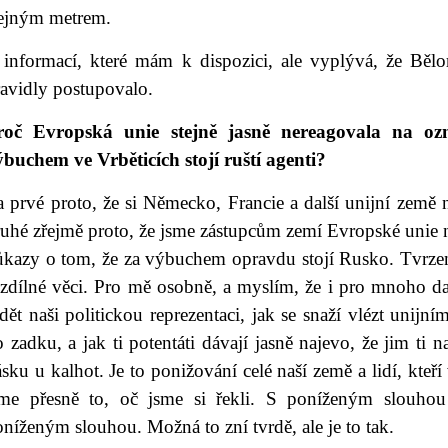
tejným metrem.
 informací, které mám k dispozici, ale vyplývá, že Běl
ravidly postupovalo.
roč Evropská unie stejně jasně nereagovala na ozn
ýbuchem ve Vrběticích stojí ruští agenti?
 prvé proto, že si Německo, Francie a další unijní země 
ruhé zřejmě proto, že jsme zástupcům zemí Evropské unie 
ůkazy o tom, že za výbuchem opravdu stojí Rusko. Tvrze
ozdílné věci. Pro mě osobně, a myslím, že i pro mnoho da
dět naši politickou reprezentaci, jak se snaží vlézt unij
 zadku, a jak ti potentáti dávají jasně najevo, že jim ti n
sku u kalhot. Je to ponižování celé naší země a lidí, kteří 
sme přesně to, oč jsme si řekli. S poníženým slouho
níženým slouhou. Možná to zní tvrdě, ale je to tak.