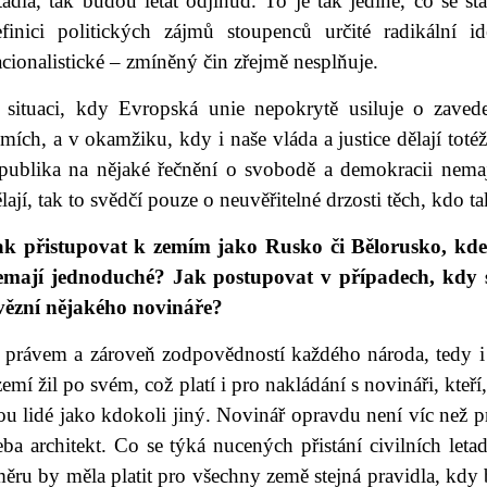
tadla, tak budou létat odjinud. To je tak jediné, co se s
efinici politických zájmů stoupenců určité radikální i
cionalistické – zmíněný čin zřejmě nesplňuje.
 situaci, kdy Evropská unie nepokrytě usiluje o zaved
mích, a v okamžiku, kdy i naše vláda a justice dělají toté
epublika na nějaké řečnění o svobodě a demokracii nema
lají, tak to svědčí pouze o neuvěřitelné drzosti těch, kdo ta
ak přistupovat k zemím jako Rusko či Bělorusko, kde
emají jednoduché? Jak postupovat v případech, kdy st
vězní nějakého novináře?
e právem a zároveň zodpovědností každého národa, tedy i
emí žil po svém, což platí i pro nakládání s novináři, kteří
ou lidé jako kdokoli jiný. Novinář opravdu není víc než p
eba architekt. Co se týká nucených přistání civilních leta
měru by měla platit pro všechny země stejná pravidla, kd