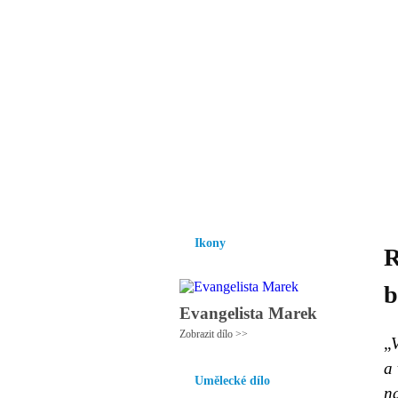
Vzrůst mravnosti a
nezbytnou podmínk
společnosti.
Úvod
Ikony
Hesychasmus
Umění
Ikony
R
b
Evangelista Marek
Zobrazit dílo >>
„
V
a 
Umělecké dílo
n