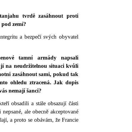
tanjahu tvrdě zasáhnout proti
u pod zemí?
ntegritu a bezpečí svých obyvatel
členové tamní armády napsali
 na neudržitelnou situaci kvůli
chotni zasáhnout sami, pokud tak
omto ohledu ztracená. Jak dopis
 vás nemají šanci?
eří obsadili a stále obsazují části
i nepsané, ale obecně akceptované
lají, a proto se obávám, že Francie