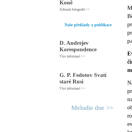
Koně
Mi
Zobrazit fotografii >>
Bě
p
Naše překlady a publikace
p
pa
D. Andrejev
Korespondence
E
Více informací >>
č
m
G. P. Fedotov Svatí
staré Rusi
N
Více informací >>
p
n
Melodie dne >>
o
r
e