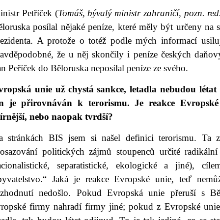
nistr Petříček (
Tomáš,
bývalý ministr zahraničí, pozn. red
loruska posílal nějaké peníze, které měly být určeny na 
rezidenta. A protože o totéž podle mých informací usiluj
ravděpodobné, že u něj skončily i peníze českých daňov
n Peříček do Běloruska neposílal peníze ze svého.
vropská unie už chystá sankce, letadla nebudou létat 
in je přirovnáván k terorismu. Je reakce Evropsk
írnější, nebo naopak tvrdší?
a stránkách BIS jsem si našel definici terorismu. Ta z
rosazování politických zájmů stoupenců určité radikální 
acionalistické, separatistické, ekologické a jiné), cíle
byvatelstvo.“ Jaká je reakce Evropské unie, teď nemůž
ozhodnutí nedošlo. Pokud Evropská unie přeruší s B
vropské firmy nahradí firmy jiné; pokud z Evropské uni