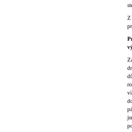
s
Z
p
P
v
Za
d
d
r
vi
do
pá
j
po