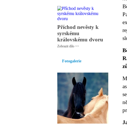
B
P
e
Příchod nevěsty k
re
syrskému
s
královskému dvoru
Zobrazit dílo >>
B
R
Fotogalerie
z
M
as
s
n
p
J