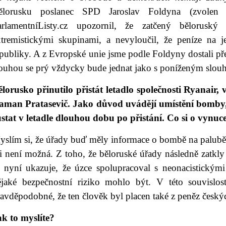
ělorusku poslanec SPD Jaroslav Foldyna (zvole
arlamentníListy.cz upozornil, že zatčený běloruský
xtremistickými skupinami, a nevyloučil, že peníze na 
publiky. A z Evropské unie jsme podle Foldyny dostali pře
louhou se prý vždycky bude jednat jako s poníženým slou
ělorusko přinutilo přistát letadlo společnosti Ryanair,
aman Pratasevič. Jako důvod uvádějí umístění bomby, p
ůstat v letadle dlouhou dobu po přistání. Co si o vynuc
yslím si, že úřady buď měly informace o bombě na palubě,
i není možná. Z toho, že běloruské úřady následně zatkly
e nyní ukazuje, že úzce spolupracoval s neonacistickým
ějaké bezpečnostní riziko mohlo být. V této souvislost
ravděpodobné, že ten člověk byl placen také z peněz česk
ak to myslíte?