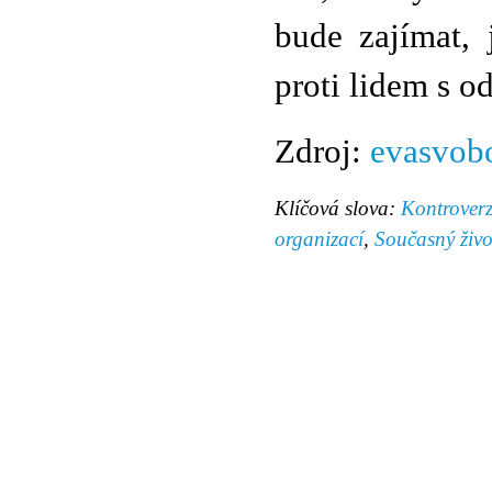
bude zajímat, 
proti lidem s o
Zdroj:
evasvobo
Klíčová slova:
Kontrover
organizací
,
Současný živo
© 2011 Rodon.CZ
Hlavní stránka
|
Knihovna
|
Uměn
Všechna práva vyhrazena
Podmínky užití
|
Mapa stránek
|
Kont