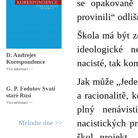
se opakovaně 
provinili“ odl
Škola má být ze
ideologické n
D. Andrejev
nacisté, tak ko
Korespondence
Více informací >>
Jak může „Jede
G. P. Fedotov Svatí
a racionalitě, k
staré Rusi
Více informací >>
plný nenávist
nacistických pr
Melodie dne >>
škol projekt „