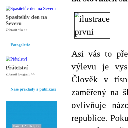
Spasitelův den na
Severu
Zobrazit dílo >>
Fotogalerie
Asi vás to pře
výlevu je vys
Přátelství
Zobrazit fotografii >>
Člověk v tísni
Naše překlady a publikace
zaměřený na šk
ovlivňuje náz
republice. Poku