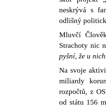
neskrývá s fan
odlišný politic
Mluvčí Člověk
Strachoty nic n
pyšní, že u nic
Na svoje aktiv
miliardy koru
rozpočtů, z OS
od státu 156 m