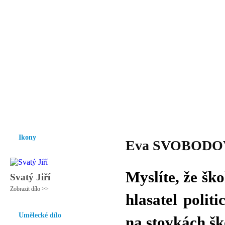
Vzrůst mravnosti a morálky je
nezbytnou podmínkou rozvoje
společnosti.
Úvod
Ikony
Hesychasmus
Umění
Knihovna
Hudba
Fot
Ikony
Eva SVOBODOVÁ 
Myslíte, že ško
Svatý Jiří
Zobrazit dílo >>
hlasatel polit
Umělecké dílo
na stovkách ško