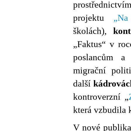
prostřednict
projektu
„Na
školách),
kon
„Faktus“ v ro
poslancům a 
migrační polit
další
kádrovác
kontroverzní „
která vzbudila 
V nové publika