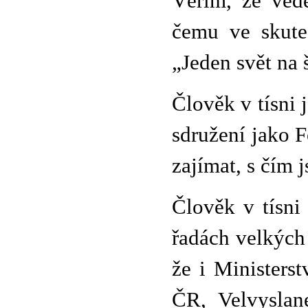
Věřím, že ved
čemu ve skuteč
„Jeden svět na 
Člověk v tísni 
sdružení jako 
zajímat, s čím 
Člověk v tísni
řadách velkých 
že i Ministerst
ČR, Velvyslan