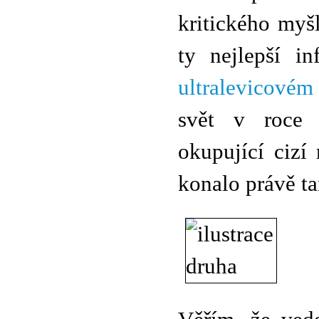
kritického myš
ty nejlepší i
ultralevicovém
svět v roce 2
okupující cizí
konalo právě t