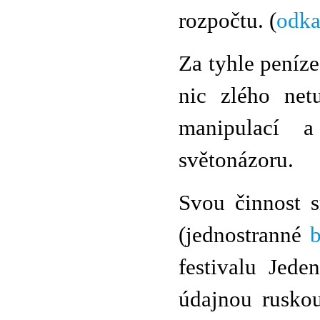
rozpočtu. (
odka
Za tyhle peníz
nic zlého netu
manipulací a
světonázoru.
Svou činnost 
(jednostranné
b
festivalu Jede
údajnou ruskou