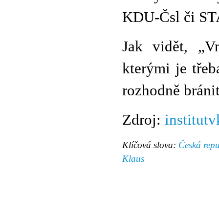
KDU-Čsl či ST
Jak vidět, „V
kterými je tře
rozhodně bránit
Zdroj:
institutv
Klíčová slova:
Česká repu
Klaus
© 2011 Rodon.CZ
Hlavní stránka
|
Knihovna
|
Uměn