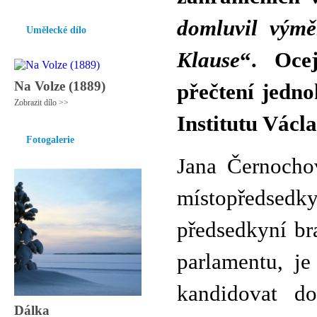
domluvil výmě
Umělecké dílo
Klause
“. Oce
Na Volze (1889)
přečtení jedn
Zobrazit dílo >>
Institutu Václ
Fotogalerie
Jana Černocho
místopředsedk
předsedkyní br
parlamentu, j
kandidovat d
Dálka