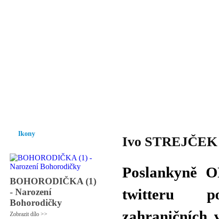
Vzrůst mravnosti a morálky je
nezbytnou podmínkou rozvoje
společnosti.
Úvod
Ikony
Hesychasmus
Umění
Knihovna
Hudba
Fot
Ikony
Ivo STREJČEK -
Poslankyně O
BOHORODIČKA (1)
twitteru p
- Narození
Bohorodičky
zahraničních 
Zobrazit dílo >>