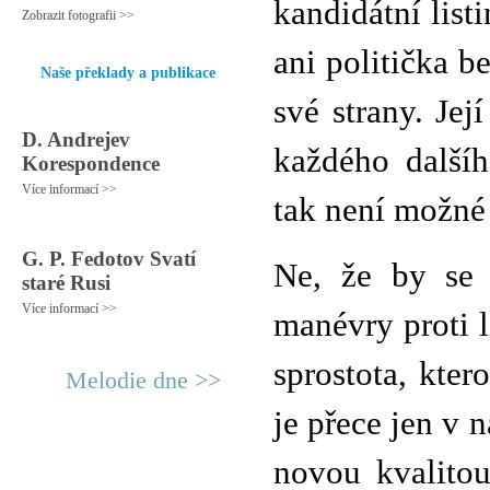
kandidátní listi
Zobrazit fotografii >>
ani politička b
Naše překlady a publikace
své strany. Jej
D. Andrejev
každého dalšíh
Korespondence
Více informací >>
tak není možné
G. P. Fedotov Svatí
Ne, že by se 
staré Rusi
Více informací >>
manévry proti l
sprostota, kte
Melodie dne >>
je přece jen v 
novou kvalitou