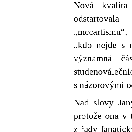
Nová kvalita
odstartoval
„mccartismu“,
„kdo nejde s n
významná čás
studenoválečni
s názorovými od
Nad slovy Jan
protože ona v 
z řady fanatic