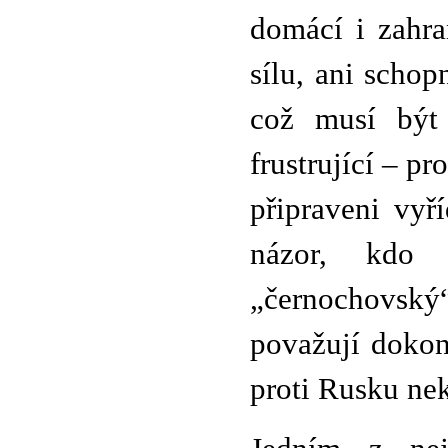
domácí i zahra
sílu, ani scho
což musí být
frustrující – pr
připraveni vyř
názor, kdo 
„černochovský
považují dokonc
proti Rusku nek