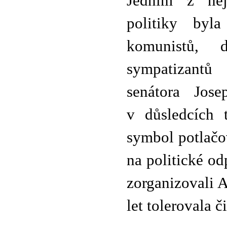
Jedním z nejo
politiky byl
komunistů, 
sympatizantů
senátora Jos
v důsledcích 
symbol potlačo
na politické od
zorganizovali 
let tolerovala č