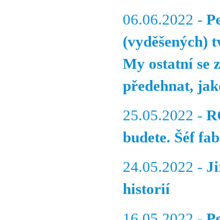
06.06.2022 -
P
(vyděšených) tv
My ostatní se 
předehnat, jak
25.05.2022 -
R
budete. Šéf fa
24.05.2022 -
Ji
historií
16.05.2022 -
P