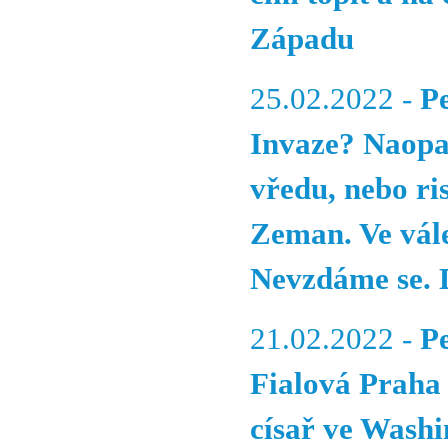
Západu
25.02.2022 -
P
Invaze? Naopa
vředu, nebo ri
Zeman. Ve vál
Nevzdáme se. D
21.02.2022 -
P
Fialová Praha 
císař ve Washi