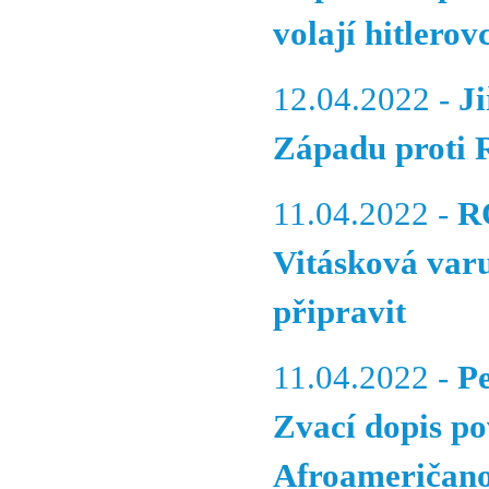
volají hitlero
12.04.2022 -
Ji
Západu proti 
11.04.2022 -
R
Vitásková varu
připravit
11.04.2022 -
P
Zvací dopis p
Afroameričano