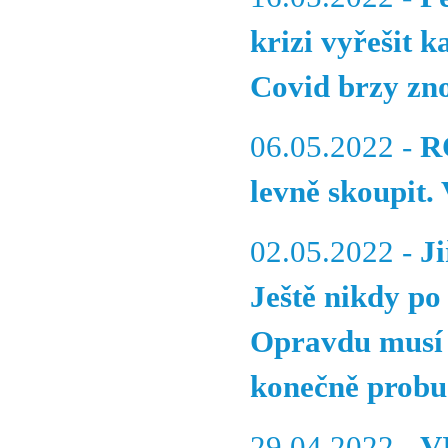
krizi vyřešit 
Covid brzy zno
06.05.2022 -
R
levně skoupit.
02.05.2022 -
J
Ještě nikdy po
Opravdu musí p
konečně probu
29.04.2022 -
V