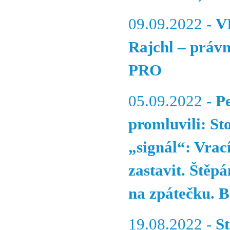
09.09.2022 -
V
Rajchl – právn
PRO
05.09.2022 -
P
promluvili: St
„signál“: Vrac
zastavit. Štěpá
na zpátečku. B
19.08.2022 -
S