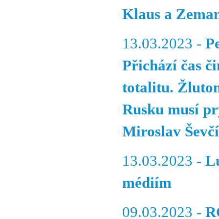
Klaus a Zema
13.03.2023 -
P
Přichází čas č
totalitu. Žlut
Rusku musí pry
Miroslav Ševč
13.03.2023 -
L
médiím
09.03.2023 -
R