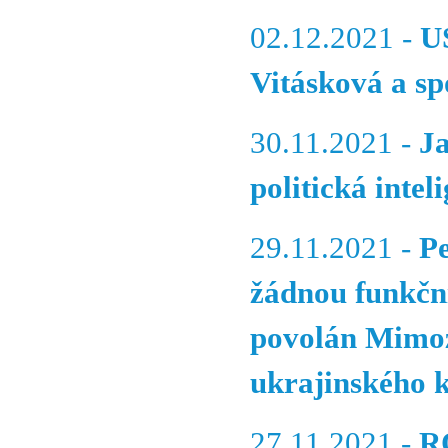
02.12.2021 -
U
Vitásková a spo
30.11.2021 -
J
politická intel
29.11.2021 -
P
žádnou funkční
povolán Mimoz
ukrajinského 
27.11.2021 -
R