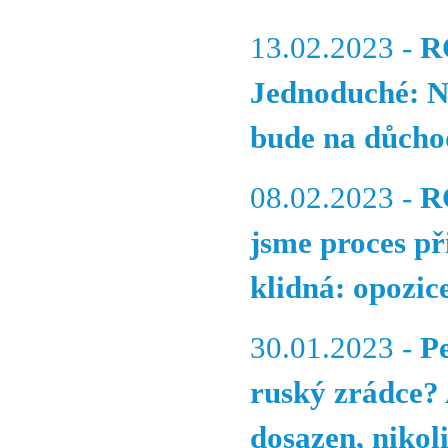
13.02.2023 -
R
Jednoduché: Ne
bude na důcho
08.02.2023 -
R
jsme proces př
klidná: opozice
30.01.2023 -
P
ruský zrádce?
dosazen, nikol