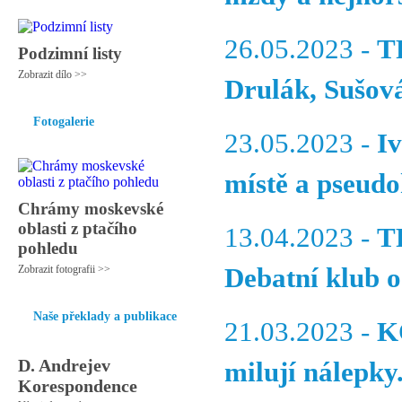
26.05.2023 -
T
Podzimní listy
Zobrazit dílo >>
Drulák, Sušov
Fotogalerie
23.05.2023 -
I
místě a pseudo
Chrámy moskevské
oblasti z ptačího
13.04.2023 -
T
pohledu
Zobrazit fotografii >>
Debatní klub o 
Naše překlady a publikace
21.03.2023 -
K
D. Andrejev
milují nálepky
Korespondence