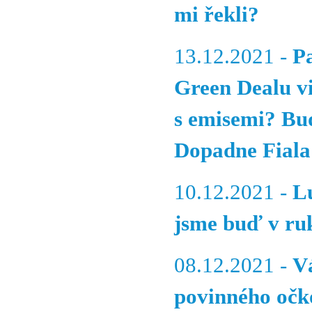
mi řekli?
13.12.2021 -
P
Green Dealu v
s emisemi? Bud
Dopadne Fiala
10.12.2021 -
L
jsme buď v ruk
08.12.2021 -
V
povinného očk