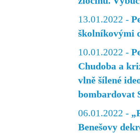
zločinu. Výbuc
13.01.2022 -
P
školníkovými 
10.01.2022 -
P
Chudoba a kriz
vlně šílené id
bombardovat S
06.01.2022 -
„P
Benešovy dekre