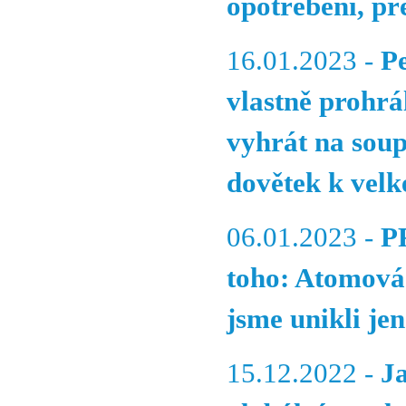
opotřebení, pře
16.01.2023 -
P
vlastně prohrá
vyhrát na soup
dovětek k vel
06.01.2023 -
P
toho: Atomová
jsme unikli jen
15.12.2022 -
J