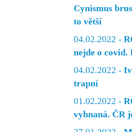
Cynismus bruse
to větší
04.02.2022 -
R
nejde o covid.
04.02.2022 -
I
trapní
01.02.2022 -
R
vyhnaná. ČR je