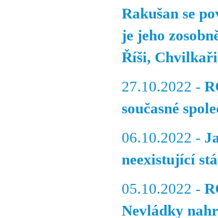
Rakušan se po
je jeho zosobn
Říši, Chvilkař
27.10.2022 -
R
současné spole
06.10.2022 -
J
neexistující stá
05.10.2022 -
R
Nevládky nahra