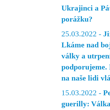
Ukrajinci a Pá
porážku?
25.03.2022 -
J
Lkáme nad boji
války a utrpen
podporujeme. 
na naše lidi vl
15.03.2022 -
Pe
guerilly: Válk