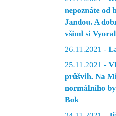
nepoznáte od b
Jandou. A dobr
všiml si Vyoral
26.11.2021 -
La
25.11.2021 -
V
průšvih. Na M
normálního by 
Bok
24.11.2021 -
J