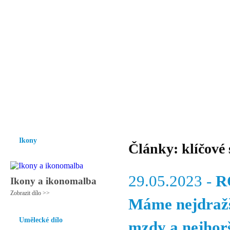
Vzrůst mravnosti a morálky je
nezbytnou podmínkou rozvoje
společnosti.
Úvod
Ikony
Hesychasmus
Umění
Knihovna
Hudba
Fot
Ikony
Články: klíčové 
29.05.2023 -
R
Ikony a ikonomalba
Zobrazit dílo >>
Máme nejdražší
Umělecké dílo
mzdy a nejhorš