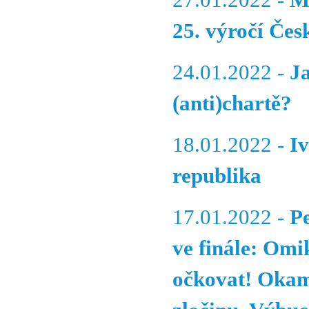
27.01.2022 -
Mo
25. výročí Če
24.01.2022 -
J
(anti)chartě?
18.01.2022 -
Iv
republika
17.01.2022 -
P
ve finále: Omi
očkovat! Okam