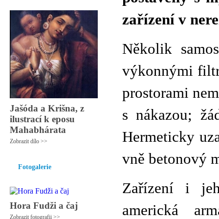
zařízení v nere
Několik samos
výkonnými filtr
prostorami nem
Jašóda a Krišna, z
s nákazou; žá
ilustrací k eposu
Mahabhárata
Hermeticky uza
Zobrazit dílo >>
vně betonový m
Fotogalerie
Zařízení i je
Hora Fudži a čaj
americká ar
Zobrazit fotografii >>