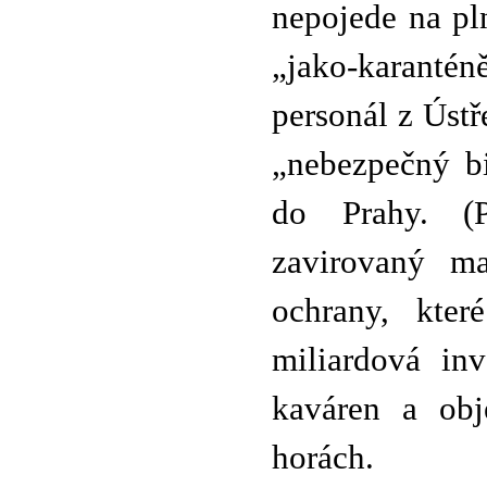
nepojede na pl
„jako-karantén
personál z Ústř
„nebezpečný bi
do Prahy. (P
zavirovaný ma
ochrany, kte
miliardová inv
kaváren a obj
horách.