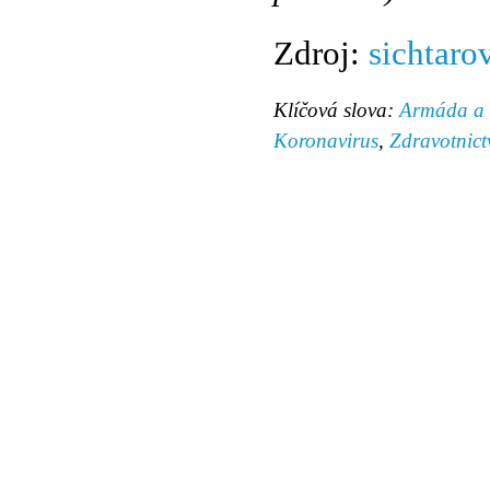
Zdroj:
sichtaro
Klíčová slova:
Armáda a v
Koronavirus
,
Zdravotnict
© 2011 Rodon.CZ
Hlavní stránka
|
Knihovna
|
Uměn
Všechna práva vyhrazena
Podmínky užití
|
Mapa stránek
|
Kont