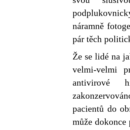
svou slušiv
podplukovnick
náramně fotoge
pár těch politi
Že se lidé na ja
velmi-velmi p
antivirové 
zakonzervováno
pacientů do ob
může dokonce p