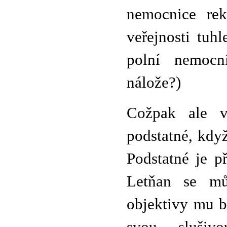
nemocnice rek
veřejnosti tuh
polní nemocni
nálože?)
Cožpak ale 
podstatné, kdy
Podstatné je př
Letňan se mů
objektivy mu b