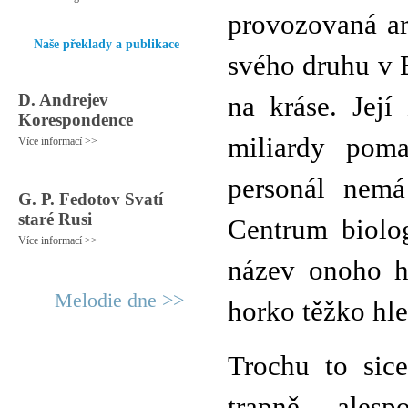
provozovaná ar
Naše překlady a publikace
svého druhu v 
D. Andrejev
na kráse. Její
Korespondence
miliardy poma
Více informací >>
personál nemá
G. P. Fedotov Svatí
staré Rusi
Centrum biolo
Více informací >>
název onoho h
Melodie dne >>
horko těžko hle
Trochu to sic
trapně, ales