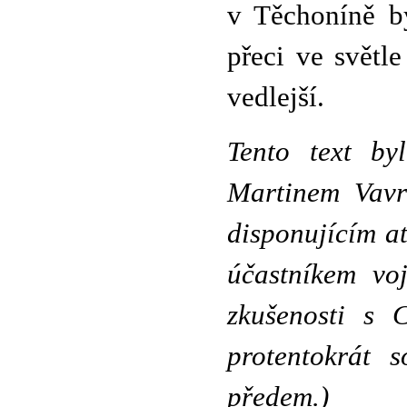
v Těchoníně b
přeci ve světl
vedlejší.
Tento text by
Martinem Vavr
disponujícím at
účastníkem vo
zkušenosti s 
protentokrát 
předem.)