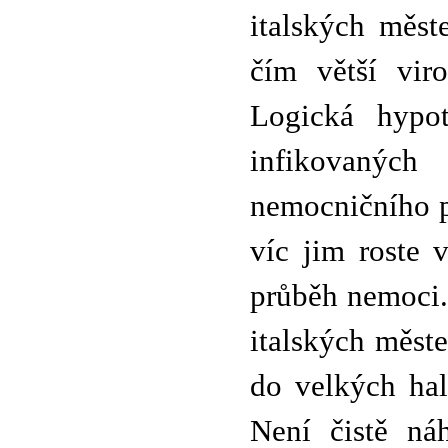
italských měst
čím větší vir
Logická hypo
infikovanýc
nemocničního pr
víc jim roste 
průběh nemoci. 
italských měst
do velkých hal
Není čistě ná