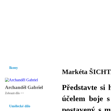
Vzrůst mravnosti a morálky je
nezbytnou podmínkou rozvoje
společnosti.
Úvod
Ikony
Hesychasmus
Umění
Knihovna
Hudba
Fot
Ikony
Markéta ŠICHTA
Představte si
Archanděl Gabriel
Zobrazit dílo >>
účelem boje s
Umělecké dílo
postavený s m