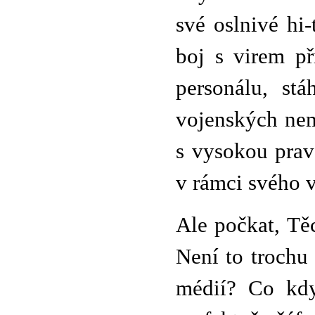
své oslnivé hi-
boj s virem př
personálu, st
vojenských nem
s vysokou prav
v rámci svého v
Ale počkat, Tě
Není to trochu
médií? Co kdy