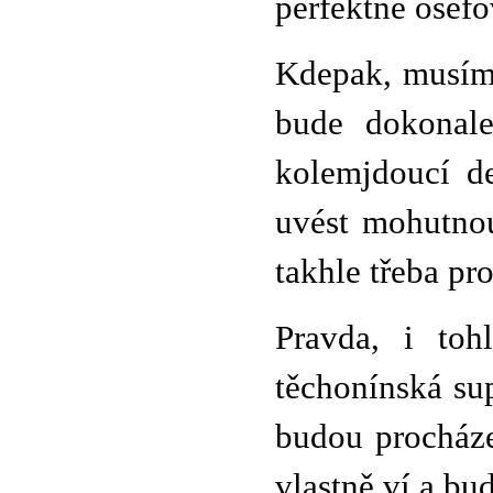
perfektně ošéfo
Kdepak, musíme
bude dokonale
kolemjdoucí d
uvést mohutnou
takhle třeba pr
Pravda, i toh
těchonínská sup
budou procházet
vlastně ví a bud