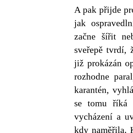
A pak přijde p
jak ospravedln
začne šířit n
sveřepě tvrdí, 
již prokázán op
rozhodne paral
karantén, vyhl
se tomu říká 
vycházení a uv
kdy naměřila. 