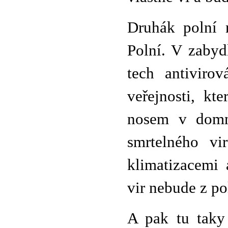
Druhák polní n
Polní. V zabyd
tech antiviro
veřejnosti, kt
nosem v domně
smrtelného vi
klimatizacemi
vir nebude z p
A pak tu taky