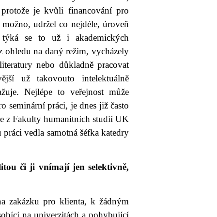
protože je kvůli financování pro
 možno, udržel co nejdéle, úroveň
A týká se to už i akademických
ez ohledu na daný režim, vycházely
literatury nebo důkladně pracovat
ější už takovouto intelektuálně
žuje. Nejlépe to veřejnost může
seminární práci, je dnes již často
e z Fakulty humanitních studií UK
práci vedla samotná šéfka katedry
tou či ji vnímají jen selektivně,
 na zakázku pro klienta, k žádným
obící na univerzitách a pohybující