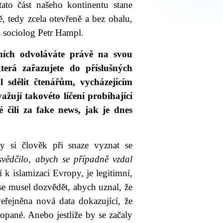
tato část našeho kontinentu stane
, tedy zcela otevřeně a bez obalu,
dia sociolog Petr Hampl.
eních odvoláváte právě na svou
terá zařazujete do příslušných
l sdělit čtenářům, vycházejícím
žují takovéto líčení probíhající
 čili za fake news, jak je dnes
y si člověk při snaze vyznat se
vědčilo, abych se případně vzdal
k islamizaci Evropy, je legitimní,
se musel dozvědět, abych uznal, že
eřejněna nová data dokazující, že
opané. Anebo jestliže by se začaly