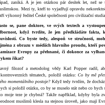
ápad, zaniká. A je jen otázkou pár desítek let, než se 
slimskou. Mezi ty, kteří to vyjadřují opravdu nekorektně
tří výkonný ředitel České společnosti pro civilizační stu
asto se, pane doktore, ve svých textech a vystoup
dbornost, když tvrdíte, že jen předkládáte fakta, k
ouvislostí. Co byste tedy, alespoň ve stručnosti, moh
ejména z obrazu v médiích hlavního proudu, kteří pova
slamizace Evropy za přehnané, či dokonce za vylhané
vykem říkat?
lavný filozof a metodolog vědy Karl Popper radil, ab
 kontroverzních tématech, položil otázku:
Co by mě přes
vého momentálního postoje?
Když tedy tvrdím, že dochází 
ych si položil otázku, co by se muselo stát nebo co bych 
ato moje teze je chybná? Takže například, kdyby byla zv
orodnost muslimů klesla na stejnou úroveň, jako mají Evr