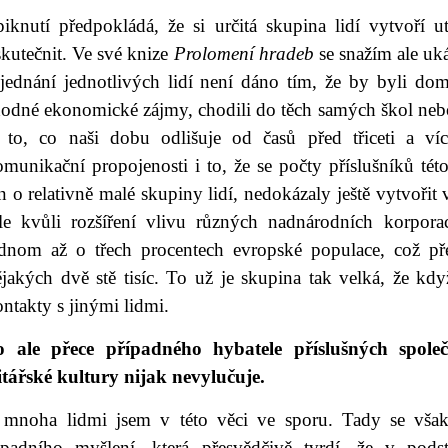
piknutí předpokládá, že si určitá skupina lidí vytvoří u
kutečnit. Ve své knize
Prolomení hradeb
se snažím ale uk
 jednání jednotlivých lidí není dáno tím, že by byli dom
hodné ekonomické zájmy, chodili do těch samých škol nebo
 to, co naši dobu odlišuje od časů před třiceti a víc
munikační propojenosti i to, že se počty příslušníků tét
n o relativně malé skupiny lidí, nedokázaly ještě vytvořit
le kvůli rozšíření vlivu různých nadnárodních korpora
ednom až o třech procentech evropské populace, což pře
jakých dvě stě tisíc. To už je skupina tak velká, že kdy
ntakty s jinými lidmi.
o ale přece případného hybatele příslušných spole
litářské kultury nijak nevylučuje.
 mnoha lidmi jsem v této věci ve sporu. Tady se však
ápadního myšlení, která přesvědčivě tvrdí, že v podst