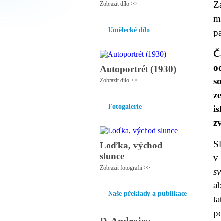
Z
Zobrazit dílo >>
mu
Umělecké dílo
pa
Č
o
Autoportrét (1930)
s
Zobrazit dílo >>
z
Fotogalerie
i
z
S
Loďka, východ
slunce
v
Zobrazit fotografii >>
s
ab
Naše překlady a publikace
t
p
D. Andrejev