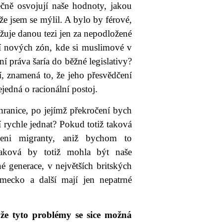
ečně osvojují naše hodnoty, jakou
že jsem se mýlil. A bylo by férové,
ažuje danou tezi jen za nepodložené
ení nových zón, kde si muslimové v
ení práva šaría do běžné legislativy?
, znamená to, že jeho přesvědčení
ejedná o racionální postoj.
hranice, po jejímž překročení bych
í rychle jednat? Pokud totiž taková
zeni migranty, aniž bychom to
Taková by totiž mohla být naše
 generace, v největších britských
mecko a další mají jen nepatrné
že tyto problémy se sice možná