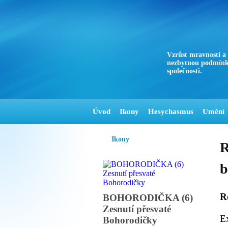
Vzrůst mravnosti a
nezbytnou podmínk
společnosti.
Úvod
Ikony
Hesychasmus
Umění
Ikony
R
b
R
BOHORODIČKA (6)
Zesnutí přesvaté
Ex
Bohorodičky