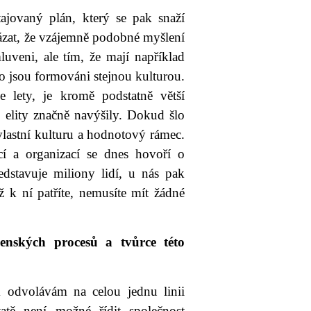
tajovaný plán, který se pak snaží
ázat, že vzájemně podobné myšlení
luveni, ale tím, že mají například
 jsou formováni stejnou kulturou.
e lety, je kromě podstatně větší
o elity značně navýšily. Dokud šlo
 vlastní kulturu a hodnotový rámec.
cí a organizací se dnes hovoří o
dstavuje miliony lidí, u nás pak
ž k ní patříte, nemusíte mít žádné
čenských procesů a tvůrce této
 odvolávám na celou jednu linii
atě není možné řídit společnost