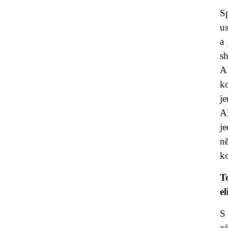
S
us
a
s
A
ko
je
A
j
ně
ko
T
e
S
z