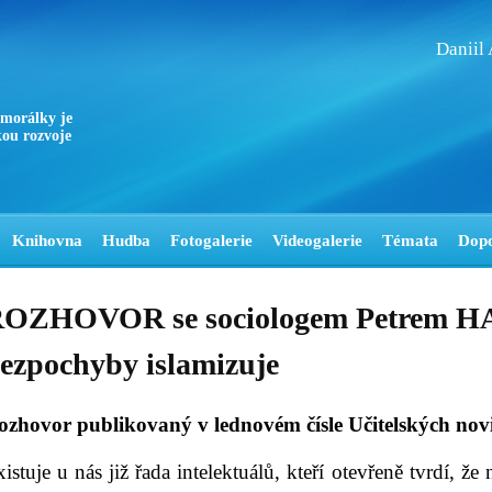
Daniil
 morálky je
ou rozvoje
Knihovna
Hudba
Fotogalerie
Videogalerie
Témata
Dop
OZHOVOR se sociologem Petrem H
ezpochyby islamizuje
ozhovor publikovaný v lednovém čísle Učitelských nov
istuje u nás již řada intelektuálů, kteří otevřeně tvrdí, že