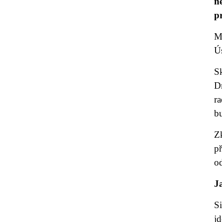
n
p
M
Ús
S
Dn
r
b
Z
p
od
J
Si
jd