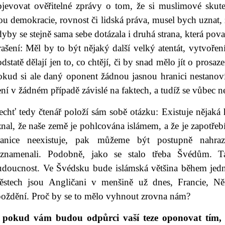
bjevovat ověřitelné zprávy o tom, že si muslimové skut
ou demokracie, rovnost či lidská práva, musel bych uznat, 
yby se stejně sama sebe dotázala i druhá strana, která pov
rašení: Měl by to být nějaký další velký atentát, vytvoř
dstatě dělají jen to, co chtějí, či by snad mělo jít o prosaz
okud si ale daný oponent žádnou jasnou hranici nestanoví
ní v žádném případě závislé na faktech, a tudíž se vůbec n
chť tedy čtenář položí sám sobě otázku: Existuje nějaká 
nal, že naše země je pohlcována islámem, a že je zapotřeb
ranice neexistuje, pak můžeme být postupně nahra
aznamenali. Podobně, jako se stalo třeba Švédům. 
udoucnost. Ve Švédsku bude islámská většina během jedné
ěstech jsou Angličani v menšině už dnes, Francie, Ně
poždění. Proč by se to mělo vyhnout zrovna nám?
 pokud vám budou odpůrci vaší teze oponovat tím, 