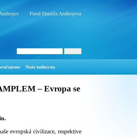
 Andrejev
Fond Daniila Andrejeva
oručujeme
Naše knihovna
AMPLEM – Evropa se
in.
 naše evropská civilizace, respektive