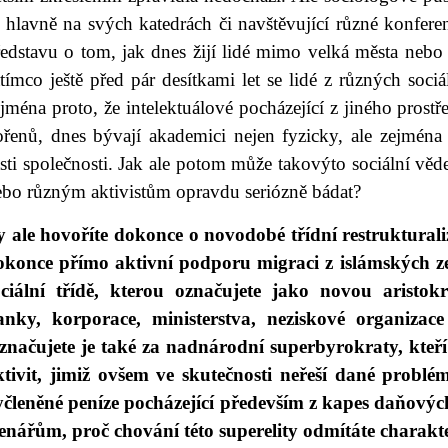
e hlavně na svých katedrách či navštěvující různé konfer
edstavu o tom, jak dnes žijí lidé mimo velká města nebo 
tímco ještě před pár desítkami let se lidé z různých soci
jména proto, že intelektuálové pocházející z jiného prost
ořenů, dnes bývají akademici nejen fyzicky, ale zejména
sti společnosti. Jak ale potom může takovýto sociální vě
ebo různým aktivistům opravdu seriózně bádat?
y ale hovoříte dokonce o novodobé třídní restrukturali
okonce přímo aktivní podporu migraci z islámských z
ociální třídě, kterou označujete jako novou aristokra
anky, korporace, ministerstva, neziskové organizac
značujete je také za nadnárodní superbyrokraty, kteří
ktivit, jimiž ovšem ve skutečnosti neřeší dané problé
yčleněné peníze pocházející především z kapes daňových
tenářům, proč chování této superelity odmítáte charakt