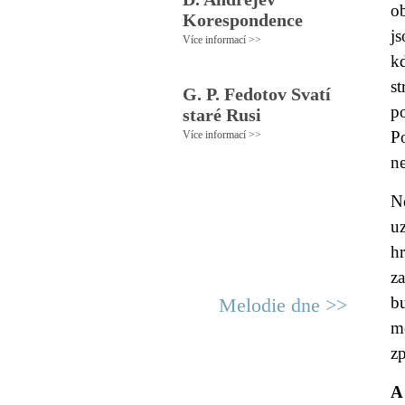
o
Korespondence
js
Více informací >>
kd
st
G. P. Fedotov Svatí
po
staré Rusi
P
Více informací >>
ne
Ne
uz
h
z
b
Melodie dne >>
m
z
A