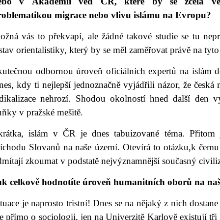
ebo v Akademii věd ČR, které by se zcela věc
roblematikou migrace nebo vlivu islámu na Evropu?
ožná vás to překvapí, ale žádné takové studie se tu ne
tav orientalistiky, který by se měl zaměřovat právě na tyto
kutečnou odbornou úroveň oficiálních expertů na islám d
es, kdy ti nejlepší jednoznačně vyjádřili názor, že česk
adikalizace nehrozí. Shodou okolností hned další den vyš
uňky v pražské mešitě.
krátka, islám v ČR je dnes tabuizované téma. Přitom j
říchodu Slovanů na naše území. Otevírá to otázku,k čemu
mítají zkoumat v podstatě nejvýznamnější současný civili
ak celkově hodnotíte úroveň humanitních oborů na na
tuace je naprosto tristní! Dnes se na nějaký z nich dosta
e přímo o sociologii, jen na Univerzitě Karlově existují t