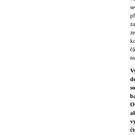
s
př
za
ze
k
čá
n
V
d
s
b
O
a
v
č