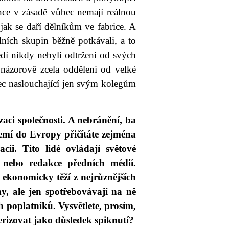
ence v zásadě vůbec nemají reálnou
jak se daří dělníkům ve fabrice. A
álních skupin běžně potkávali, a to
ředí nikdy nebyli odtrženi od svých
 názorově zcela odděleni od velké
dec naslouchající jen svým kolegům
zaci společnosti. A nebránění, ba
emí do Evropy přičítáte zejména
cii. Tito lidé ovládají světové
e nebo redakce předních médií.
 ekonomicky těží z nejrůznějších
my, ale jen spotřebovávají na ně
 poplatníků. Vysvětlete, prosím,
erizovat jako důsledek spiknutí?