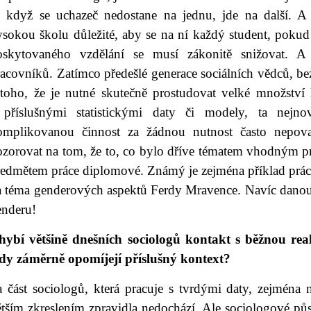
e když se uchazeč nedostane na jednu, jde na další. A 
ysokou školu důležité, aby se na ní každý student, pokud
oskytovaného vzdělání se musí zákonitě snižovat. 
racovníků. Zatímco předešlé generace sociálních vědců, b
 toho, že je nutné skutečně prostudovat velké množství 
 příslušnými statistickými daty či modely, ta nejnov
omplikovanou činnost za žádnou nutnost často nepova
zorovat na tom, že to, co bylo dříve tématem vhodným pro 
ředmětem práce diplomové. Známý je zejména příklad prác
a téma genderových aspektů Ferdy Mravence. Navíc danou 
enderu!
hybí většině dnešních sociologů kontakt s běžnou reali
edy záměrně opomíjejí příslušný kontext?
a část sociologů, která pracuje s tvrdými daty, zejména
tším zkreslením zpravidla nedochází. Ale sociologové půs