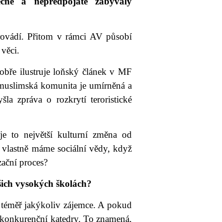
ně a nepředpojatě zabývaly
provádí. Přitom v rámci AV působí
 věci.
obře ilustruje loňský článek v MF
á muslimská komunita je umírněná a
la zpráva o rozkrytí teroristické
e to největší kulturní změna od
 vlastně máme sociální vědy, když
zační proces?
šich vysokých školách?
ne téměř jakýkoliv zájemce. A pokud
ři konkurenční katedry. To znamená,