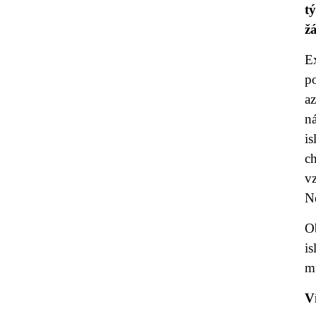
t
ž
E
po
a
ná
i
c
vz
N
Ob
i
m
V