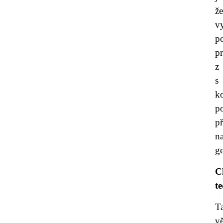
ž
v
p
p
z
s
k
po
p
n
g
C
t
T
vě