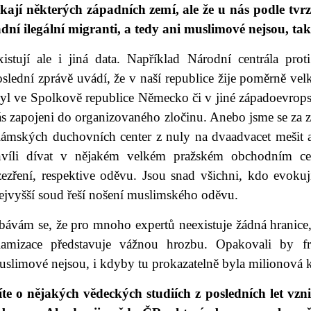
ýkají některých západních zemí, ale že u nás podle tvr
ádní ilegální migranti, a tedy ani muslimové nejsou, t
xistují ale i jiná data. Například Národní centrála pr
slední zprávě uvádí, že v naší republice žije poměrně velk
zyl ve Spolkově republice Německo či v jiné západoevrop
s zapojeni do organizovaného zločinu. Anebo jsme se za zh
slámských duchovních center z nuly na dvaadvacet mešit a
hvíli dívat v nějakém velkém pražském obchodním cent
ezření, respektive oděvu. Jsou snad všichni, kdo evokují 
ejvyšší soud řeší nošení muslimského oděvu.
ávám se, že pro mnoho expertů neexistuje žádná hranice, 
slamizace představuje vážnou hrozbu. Opakovali by f
uslimové nejsou, i kdyby tu prokazatelně byla milionová 
íte o nějakých vědeckých studiích z posledních let vzn