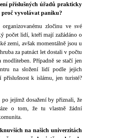
zení příslušných úřadů prakticky
ak proč vyvolávat paniku?
oti organizovanému zločinu ve své
ý počet lidí, kteří mají zažádáno o
ské zemi, avšak momentálně jsou u
ruba za patnáct let dostali v počtu
 modliteben. Případně se stačí jen
ru na složení lidí podle jejich
příslušnost k islámu, jen turisté?
po jejímž dosažení by přiznali, že
ráze o tom, že tu vlastně žádní
komunita.
iknuvších na našich univerzitách