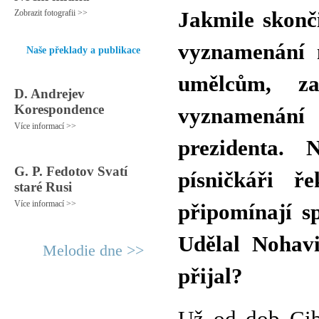
Zobrazit fotografii >>
Jakmile skonči
vyznamenání 
Naše překlady a publikace
umělcům, z
D. Andrejev
Korespondence
vyznamenání 
Více informací >>
prezidenta. 
G. P. Fedotov Svatí
písničkáři ře
staré Rusi
Více informací >>
připomínají s
Udělal Nohav
Melodie dne >>
přijal?