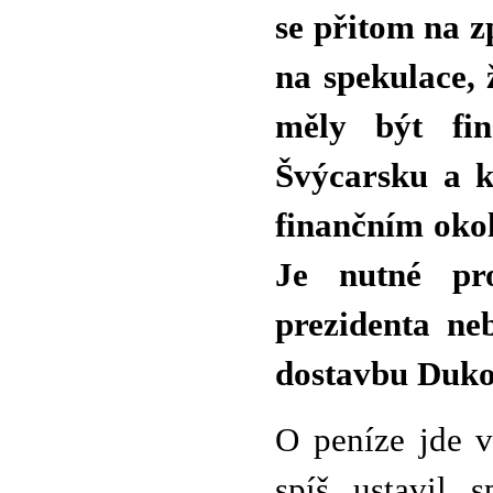
se přitom na 
na spekulace
měly být fin
Švýcarsku a k
finančním okol
Je nutné pro
prezidenta ne
dostavbu Duko
O peníze jde v
spíš ustavil s