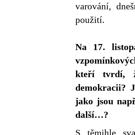
varování, dne
použití.
Na 17. listo
vzpomínkových,
kteří tvrdí
demokracii? J
jako jsou nap
další…?
S těmihle sva