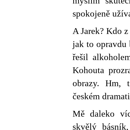
myslím skuteč
spokojeně užív
A Jarek? Kdo z 
jak to opravdu b
řešil alkohole
Kohouta prozr
obrazy. Hm, t
českém dramatik
Mě daleko víc
skvělý básník,