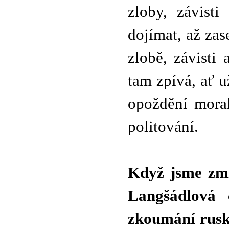
zloby, závist
dojímat, až zas
zlobě, závisti 
tam zpívá, ať u
opoždění moral
politování.
Když jsme zmí
Langšádlová 
zkoumání rusk