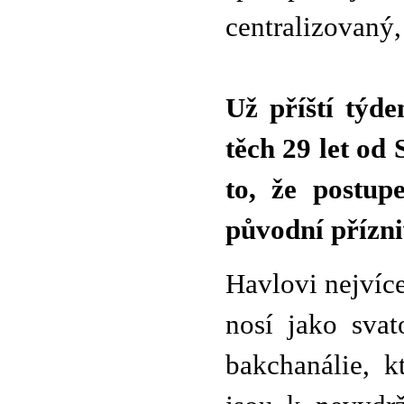
centralizovaný
Už příští týd
těch 29 let od
to, že postup
původní přízni
Havlovi nejvíce
nosí jako svat
bakchanálie, k