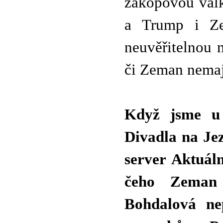
zákopovou válk
a Trump i Ze
neuvěřitelnou 
či Zeman nemaj
Když jsme u 
Divadla na Je
server Aktuáln
čeho Zeman 
Bohdalová ne