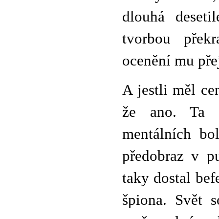
dlouhá deseti
tvorbou překr
ocenění mu pře
A jestli měl c
že ano. Ta so
mentálních bo
předobraz v pu
taky dostal bef
špiona. Svět 