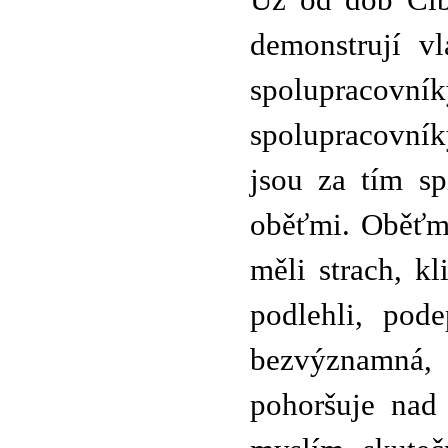
Už od dob Cib
demonstrují vl
spolupracovn
spolupracovník
jsou za tím spí
oběťmi. Oběťmi
měli strach, kl
podlehli, pod
bezvýznamná,
pohoršuje nad 