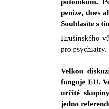
potomkům. Po
peníze, dnes a
Souhlasíte s t
Hrušínského vů
pro psychiatry.
Velkou diskuz
funguje EU. Ve
určité skupin
jedno referend