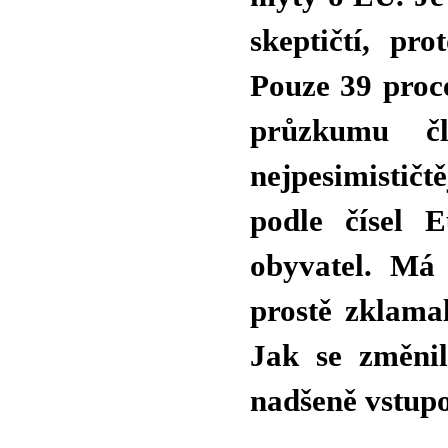
skeptičtí, pr
Pouze 39 proce
průzkumu čl
nejpesimistič
podle čísel E
obyvatel. Má
prostě zklama
Jak se změni
nadšeně vstup