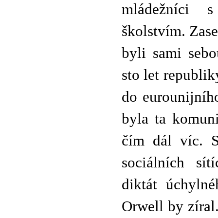
mládežníci 
školstvím. Zas
byli sami sebo
sto let republi
do eurounijního
byla ta komuni
čím dál víc. 
sociálních sít
diktát úchyln
Orwell by zíra