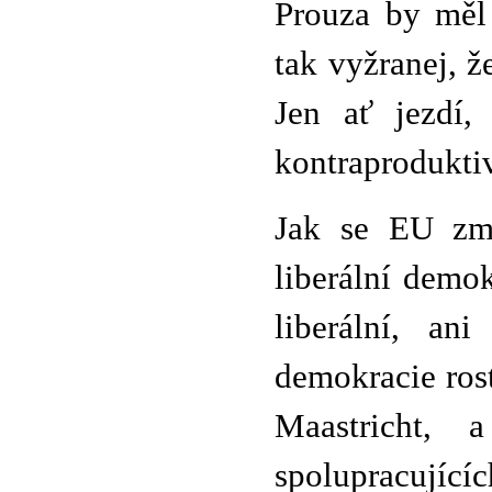
Prouza by měl
tak vyžranej, ž
Jen ať jezdí,
kontraproduktiv
Jak se EU změ
liberální demok
liberální, an
demokracie roste
Maastricht, 
spolupracují