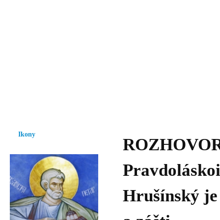
Vzrůst mravnosti a morálky je
nezbytnou podmínkou rozvoje
společnosti.
Úvod
Ikony
Hesychasmus
Umění
Knihovna
Hudba
Fot
Ikony
ROZHOVOR 
Pravdoláskoi
Hrušínský je