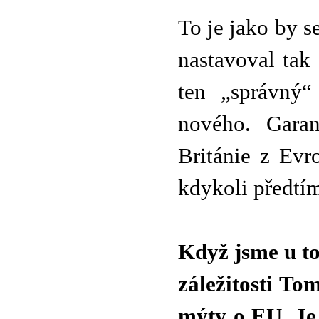
To je jako by s
nastavoval tak
ten „správný“
nového. Gara
Británie z Evr
kdykoli předtí
Když jsme u to
záležitosti To
mýty o EU. Je 