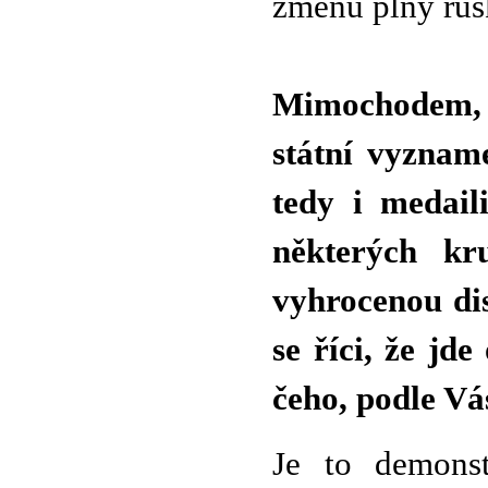
změnu plný rusk
Mimochodem, čí
státní vyznam
tedy i medail
některých kr
vyhrocenou di
se říci, že jd
čeho, podle Vá
Je to demonst