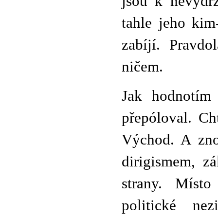
jsou k nevydrž
tahle jeho kim
zabíjí. Pravd
ničem.
Jak hodnotím 
přepóloval. Ch
Východ. A zno
dirigismem, zá
strany. Místo
politické ne