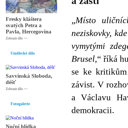
a zášti
„
Místo uličníc
Fresky kláštera
svatých Petra a
neziskovky, kde
Pavla, Hercegovina
Zobrazit dílo >>
vymytými zdeg
Umělecké dílo
Brusel
,“ říká h
se ke kritikům
Savvinská Sloboda,
déšť
závist. V rozh
Zobrazit dílo >>
a Václavu Hav
Fotogalerie
demokracii.
Noční hlídka