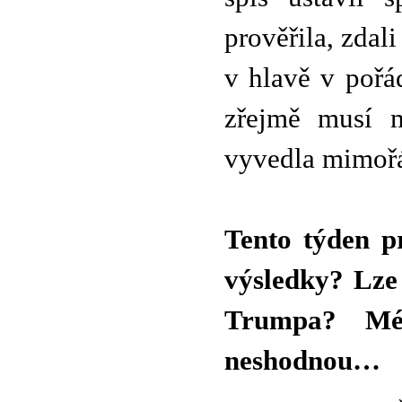
prověřila, zdal
v hlavě v pořá
zřejmě musí m
vyvedla mimoř
Tento týden p
výsledky? Lze
Trumpa? Mé
neshodnou…