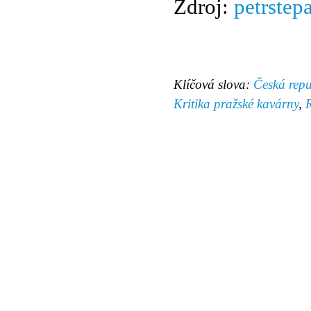
Zdroj:
petrstep
Klíčová slova:
Česká repu
Kritika pražské kavárny
,
© 2011 Rodon.CZ
Hlavní stránka
|
Knihovna
|
Uměn
Všechna práva vyhrazena
Podmínky užití
|
Mapa stránek
|
Kont