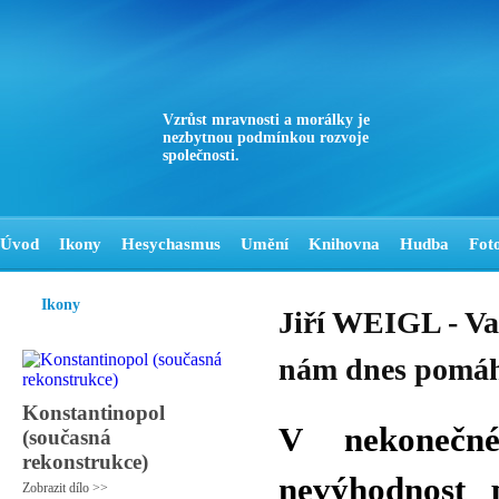
Vzrůst mravnosti a morálky je
nezbytnou podmínkou rozvoje
společnosti.
Úvod
Ikony
Hesychasmus
Umění
Knihovna
Hudba
Fot
Ikony
Jiří WEIGL - Važ
nám dnes pomá
Konstantinopol
V nekonečn
(současná
rekonstrukce)
nevýhodnost 
Zobrazit dílo >>