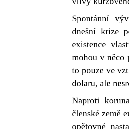
vlivy kurzového
Spontánní výv
dnešní krize p
existence vla
mohou v něco p
to pouze ve vz
dolaru, ale nes
Naproti korun
členské země e
opětovné nast