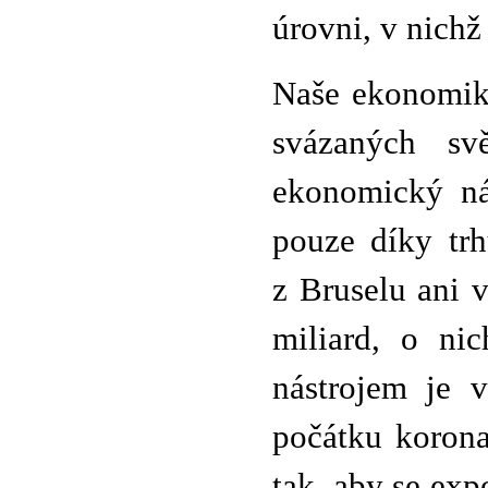
úrovni, v nichž 
Naše ekonomik
svázaných sv
ekonomický nás
pouze díky tr
z Bruselu ani 
miliard, o ni
nástrojem je 
počátku korona
tak, aby se ex