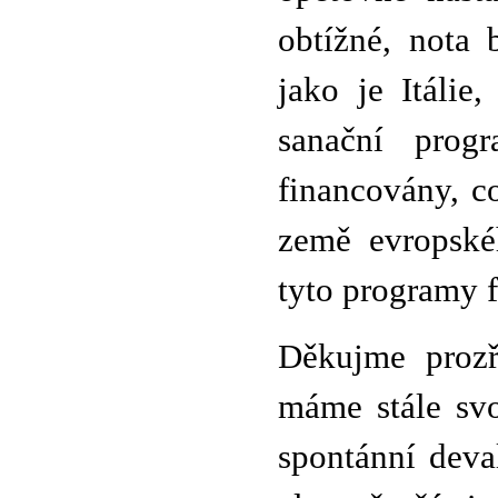
obtížné, nota 
jako je Itálie
sanační prog
financovány, c
země evropské
tyto programy f
Děkujme prozř
máme stále sv
spontánní deva