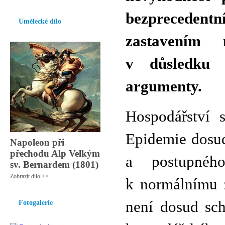
bezprecedentn
Umělecké dílo
zastavením 
v důsledku 
argumenty.
Hospodářství s
Epidemie dosud
Napoleon při
přechodu Alp Velkým
a postupnéh
sv. Bernardem (1801)
Zobrazit dílo >>
k normálnímu ž
není dosud sc
Fotogalerie