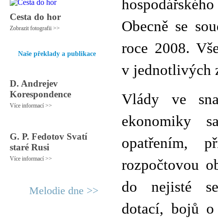
hospodářského
Cesta do hor
Obecně se soud
Zobrazit fotografii >>
roce 2008. Vš
Naše překlady a publikace
v jednotlivých
D. Andrejev
Korespondence
Vlády ve sna
Více informací >>
ekonomiky sa
G. P. Fedotov Svatí
opatřením, p
staré Rusi
Více informací >>
rozpočtovou ob
do nejisté s
Melodie dne >>
dotací, bojů o