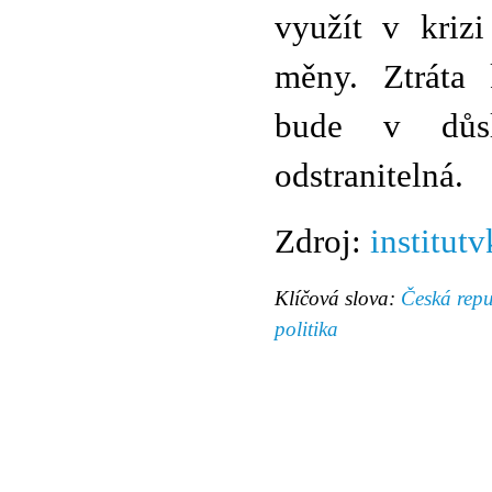
využít v krizi
měny. Ztráta 
bude v důsl
odstranitelná.
Zdroj:
institutv
Klíčová slova:
Česká repu
politika
© 2011 Rodon.CZ
Hlavní stránka
|
Knihovna
|
Uměn
Všechna práva vyhrazena
Podmínky užití
|
Mapa stránek
|
Kont