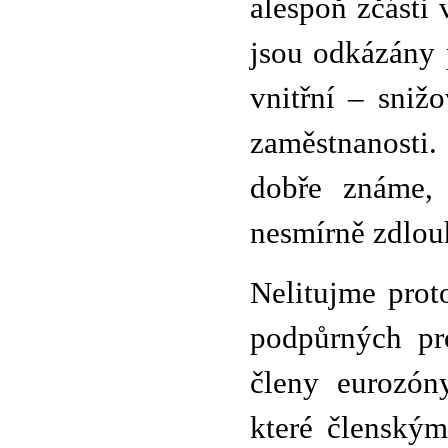
alespoň zčásti
jsou odkázány 
vnitřní – sniž
zaměstnanosti.
dobře známe, 
nesmírně zdlou
Nelitujme prot
podpůrných pr
členy eurozón
které členský