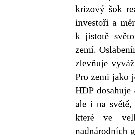
krizový šok re
investoři a mě
k jistotě svě
zemí. Oslabení
zlevňuje vyvá
Pro zemi jako 
HDP dosahuje 8
ale i na světě
které ve vel
nadnárodních gi