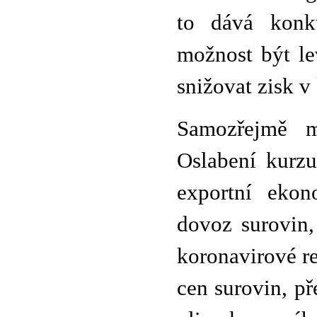
to dává konk
možnost být le
snižovat zisk v
Samozřejmě m
Oslabení kurz
exportní ekon
dovoz surovin,
koronavirové r
cen surovin, p